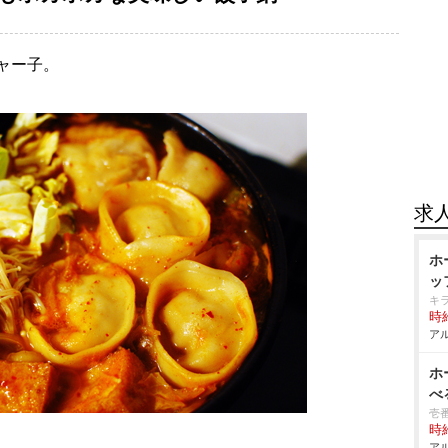
ャー子。
求
ホ
ッ
キ
時給
アル
ホ
べ
壱
時給
アル