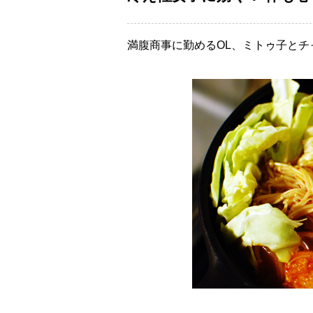
満腹商事に勤めるOL、ミトゥ子とチ