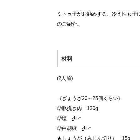
ミトゥ子がお勧めする、冷え性女子
のご紹介。
材料
(2人前)
《ぎょうざ20～25個くらい》
◎豚挽き肉 120g
◎塩 少々
◎白胡椒 少々
★しょうが（みじん切り） 15g