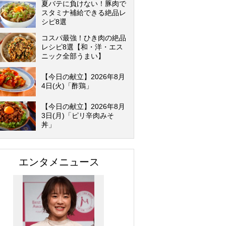
夏バテに負けない！豚肉で
スタミナ補給できる絶品レ
シピ8選
コスパ最強！ひき肉の絶品
レシピ8選【和・洋・エス
ニック全部うまい】
【今日の献立】2026年8月
4日(火)「酢鶏」
【今日の献立】2026年8月
3日(月)「ピリ辛肉みそ
丼」
エンタメニュース