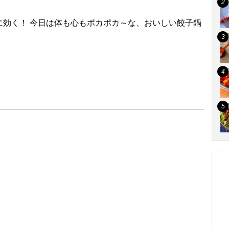
に効く！ 今日は体も心もポカポカ～な、おいしい餃子鍋