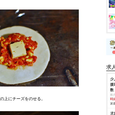
求
少
援
数
株
その上にチーズをのせる。
時給
派遣
児