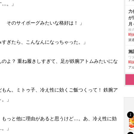
す…。」
力
が
！ そのサイボーグみたいな格好は！ 」
月
株
時給
派遣
みすぎたら、こんなんになっちゃった。」
施
ワ
んのよ？ 重ね履きしすぎて、足が鉄腕アトムみたいにな
時給
アル
だもん。ミトゥ子、冷え性に効くご飯つくって！ 鉄腕ア
～。」
、もっと他に理由があると思うけど…。あ、冷え性に効
…。」