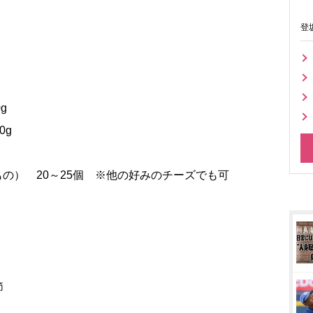
登
g
0g
もの） 20～25個 ※他の好みのチーズでも可
節