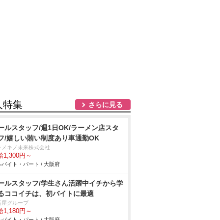
人特集
さらに見る
ールスタッフ/週1日OK/ラーメン店スタ
フ/嬉しい賄い制度あり車通勤OK
ラメキノ未来株式会社
1,300円～
バイト・パート / 大阪府
ールスタッフ/学生さん活躍中イチから学
るココイチは、初バイトに最適
番屋グループ
1,180円～
バイト・パート / 大阪府