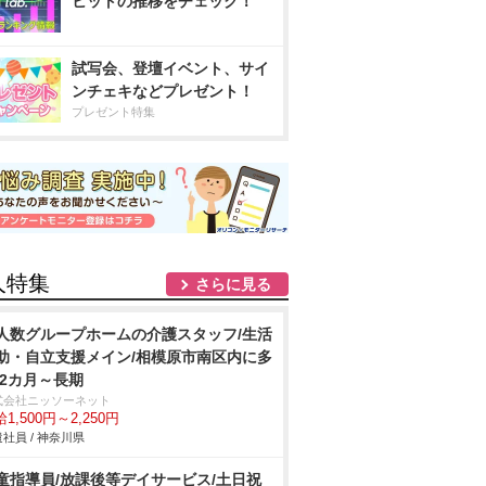
ヒットの推移をチェック！
試写会、登壇イベント、サイ
ンチェキなどプレゼント！
プレゼント特集
人特集
さらに見る
人数グループホームの介護スタッフ/生活
助・自立支援メイン/相模原市南区内に多
 2カ月～長期
式会社ニッソーネット
1,500円～2,250円
社員 / 神奈川県
童指導員/放課後等デイサービス/土日祝