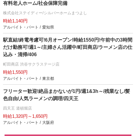
有料老人ホーム/社会保障完備
株式会社ステイディー/シルバーホームまつよし
時給1,140円
アルバイト・パート / 愛知県
駅直結!終電考慮可!6月オープン!時給1550円!午前中の3時間
だけ勤務可!週1～/主婦さん活躍中/町田商店/ラーメン店の仕
込み・清掃/406
町田商店 渋谷サクラステージ店
時給1,550円
アルバイト・パート / 東京都
フリーター歓迎!絶品まかないが1円/週1&3h～/残業なし/髪
色自由/人気ラーメンの調理/四天王
四天王 道頓堀店
時給1,320円～1,650円
アルバイト・パート / 大阪府