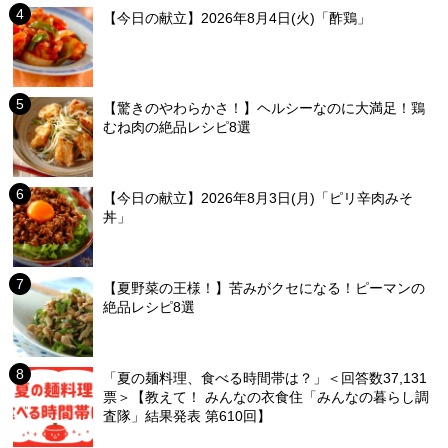
【今日の献立】2026年8月4日(火)「酢鶏」
【驚きのやわらかさ！】ヘルシーなのに大満足！鶏
むね肉の絶品レシピ8選
【今日の献立】2026年8月3日(月)「ピリ辛肉みそ
丼」
【夏野菜の王様！】苦みがクセになる！ピーマンの
絶品レシピ8選
「夏の麺料理、食べる時間帯は？」＜回答数37,131
票＞【教えて！ みんなの衣食住「みんなの暮らし調
査隊」結果発表 第610回】