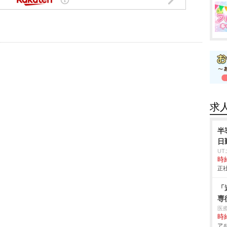
求
半
日
U
時給
正社
「
専
医
時給
アル