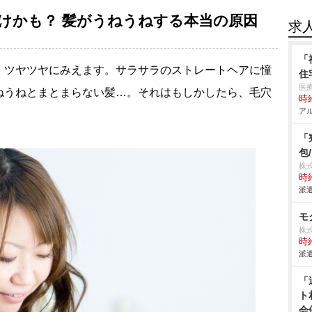
けかも？ 髪がうねうねする本当の原因
求
「
、ツヤツヤにみえます。サラサラのストレートヘアに憧
住
医
ねうねとまとまらない髪…。それはもしかしたら、毛穴
時給
アル
「
包
株
時給
派遣
モ
株式
時給
派遣
「
ト
会