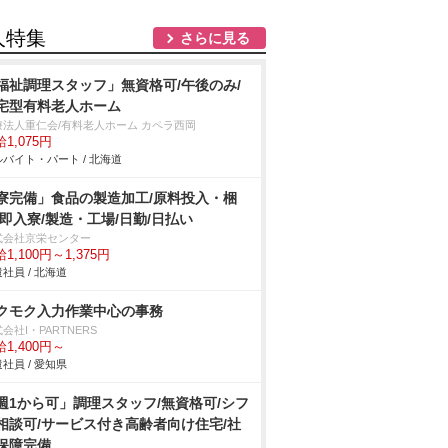
人特集
さらに見る
福祉調理スタッフ」無資格可/午後のみ/
宅型有料老人ホーム
療法人重仁会/有料老人ホーム カペラ西岡
1,075円
バイト・パート / 北海道
寮完備」食品の製造加工/原料投入・梱
/即入寮/製造・工場/日勤/日払い
式会社京栄センター
1,100円～1,375円
社員 / 北海道
クモク入力作業中心の事務
会社I・PARTNERS
1,400円～
社員 / 愛知県
週1から可」調理スタッフ/無資格可/シフ
相談可/サービス付き高齢者向け住宅/社
保障完備