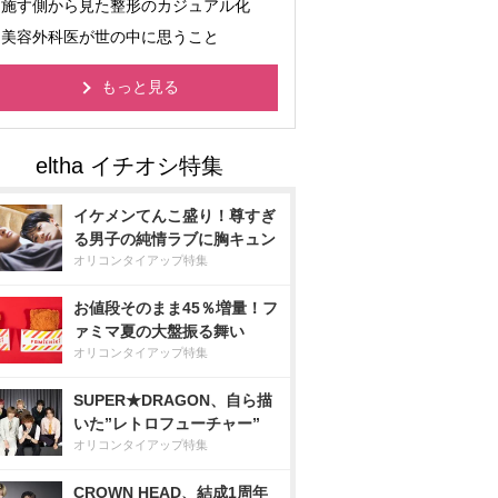
施す側から見た整形のカジュアル化
美容外科医が世の中に思うこと
もっと見る
イケメンてんこ盛り！尊すぎ
る男子の純情ラブに胸キュン
オリコンタイアップ特集
お値段そのまま45％増量！フ
ァミマ夏の大盤振る舞い
オリコンタイアップ特集
SUPER★DRAGON、自ら描
いた”レトロフューチャー”
オリコンタイアップ特集
CROWN HEAD、結成1周年