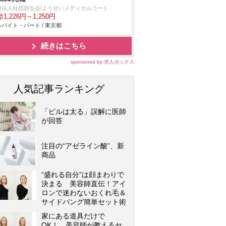
療法人社団容生会/ようせいメディカルコート
1,226円～1,250円
バイト・パート / 東京都
続きはこちら
sponsored by 求人ボックス
人気記事ランキング
「ピルは太る」誤解に医師
が回答
注目の“アゼライン酸”、新
商品
“盛れる自分”は顔まわりで
決まる 美容師直伝！アイ
ロンで迷わないおくれ毛＆
サイドバング簡単セット術
家にある道具だけで
OK！ 美容師が教えるセ