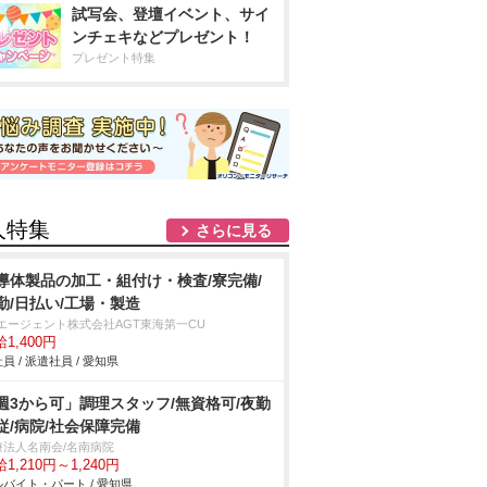
試写会、登壇イベント、サイ
ンチェキなどプレゼント！
プレゼント特集
人特集
さらに見る
導体製品の加工・組付け・検査/寮完備/
勤/日払い/工場・製造
Tエージェント株式会社AGT東海第一CU
1,400円
員 / 派遣社員 / 愛知県
週3から可」調理スタッフ/無資格可/夜勤
従/病院/社会保障完備
療法人名南会/名南病院
1,210円～1,240円
バイト・パート / 愛知県