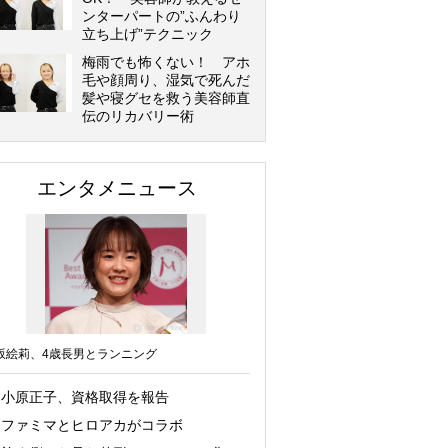
ンターパートの”ふんわり
立ち上げ”テクニック
梅雨でも怖くない！ アホ
毛や顔周り、湿気で死んだ
髪や寝グセを救う美容師直
伝のリカバリー術
エンタメニュース
坂絵莉、4歳長男とランニング
小原正子、資格取得を報告
ファミマとヒロアカがコラボ