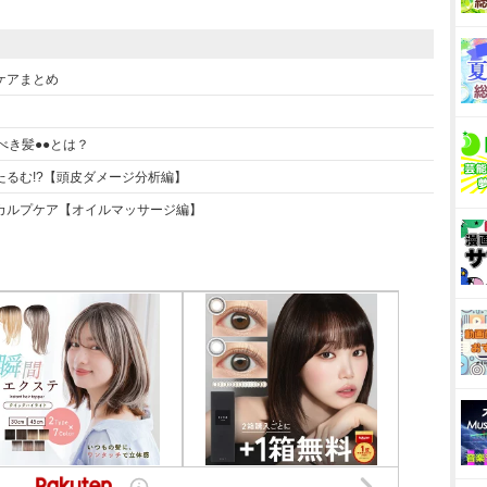
ケアまとめ
べき髪●●とは？
るむ!?【頭皮ダメージ分析編】
カルプケア【オイルマッサージ編】