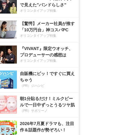
で見えた”バンドらしさ”
オリコンタイアップ特集
【驚愕】メーカー社員が推す
「10万円台」神コスパPC
オリコンタイアップ特集
『VIVANT』限定ウオッチ、
プロデューサーの感想は
オリコンタイアップ特集
自販機にピッ！ですぐに買え
ちゃう
（PR）ジハンピ
朝1分貼るだけ！ミルクピー
ルで一日中ずっとうるツヤ肌
（PR）サボリーノ
2026年7月夏ドラマも、注目
作＆話題作が勢ぞろい！