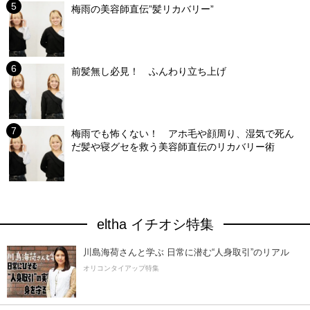
梅雨の美容師直伝”髪リカバリー”
前髪無し必見！ ふんわり立ち上げ
梅雨でも怖くない！ アホ毛や顔周り、湿気で死ん
だ髪や寝グセを救う美容師直伝のリカバリー術
eltha イチオシ特集
川島海荷さんと学ぶ 日常に潜む“人身取引”のリアル
オリコンタイアップ特集