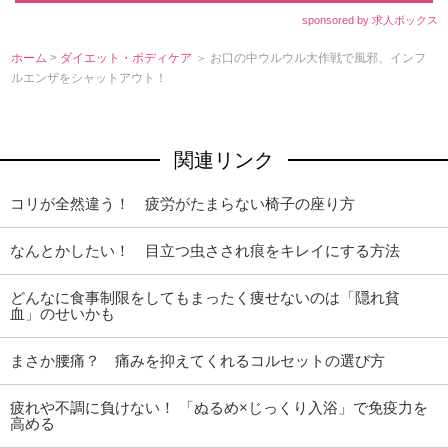
sponsored by 求人ボックス
ホーム
>
ダイエット・ボディケア
＞ お口の中ウルウル大作戦で風邪、インフ
ルエンザをシャットアウト！
関連リンク
コリが全然違う！ 疲労がたまらない椅子の座り方
なんとかしたい！ 目立つ虫さされ痕をキレイにする方法
どんなに食事制限をしてもまったく痩せないのは「隠れ貧
血」のせいかも
まさか腰痛？ 痛みを抑えてくれるコルセットの選び方
疲れや不調に負けない！ 「ぬるめ×じっくり入浴」で免疫力を
高める