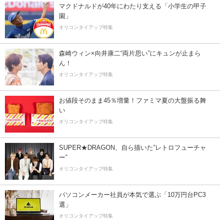
マクドナルドが40年にわたり支える「小学生の甲子
園」
オリコンタイアップ特集
森崎ウィン×向井康二“両片思い”にキュンが止まら
ん！
オリコンタイアップ特集
お値段そのまま45％増量！ファミマ夏の大盤振る舞
い
オリコンタイアップ特集
SUPER★DRAGON、自ら描いた”レトロフューチャ
ー”
オリコンタイアップ特集
パソコンメーカー社員が本気で選ぶ「10万円台PC3
選」
オリコンタイアップ特集