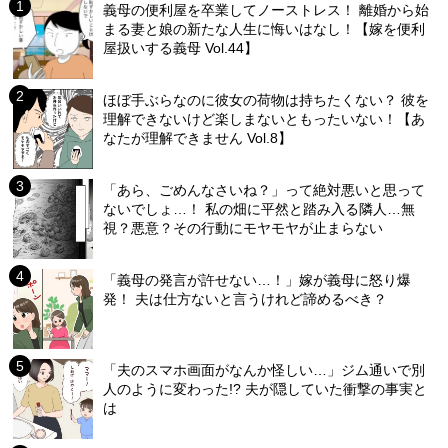
義母の便利屋を卒業してノーストレス！ 離婚から始
まる妻と娘の新たな人生に悔いはなし！【嫁を便利
屋扱いする義母 Vol.44】
ほぼ手ぶらなのに彼女の荷物は持ちたくない？ 彼を
理解できないけど楽しまないともったいない！【あ
なたが理解できません Vol.8】
「あら、ごめんなさいね？」って絶対悪いと思って
ないでしょ…！ 私の畑に平然と踏み入る隣人…無
視？悪意？その行動にモヤモヤが止まらない
「義母の発言が許せない…！」嫁が義母に怒り爆
発！ 夫は仕方ないと言うけれど諦めるべき？
「夫のスマホ画面がなんか怪しい…」ジム通いで別
人のように変わった!? 夫が隠していた衝撃の事実と
は