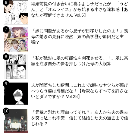
結婚前提の付き合いに喜ぶよし子だったが…「うど
ん」と「オムライス」から始まる小さな違和感【あ
なたが理解できません Vol.5】
「嫁に問題があるから息子が目移りしたのよ！」義
母の驚きの見解に唖然…嫁の高学歴が原因だと主
張!?
「私が絶対に娘の可能性を開花させる…！」娘に高
額を注ぎ自分の夢を押しつけた母の大誤算
夫が闇堕ちした瞬間…これまで嫌味なヤツらが媚び
へつらう姿は滑稽だな！【母親ならすべてを許さな
いとダメですか？ Vol.28】
「元嫁と別れた理由ってそれ？」友人から夫の過去
を突っ込まれ不安…信じて結婚した夫の過去まで信
じれる？