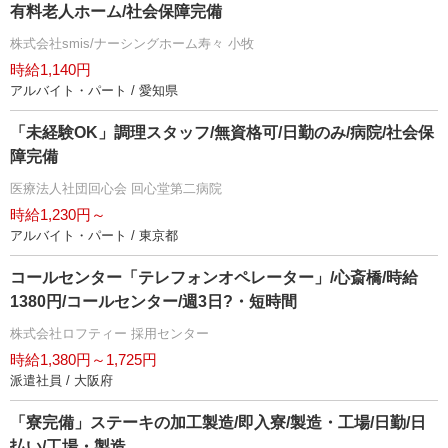
有料老人ホーム/社会保障完備
株式会社smis/ナーシングホーム寿々 小牧
時給1,140円
アルバイト・パート / 愛知県
「未経験OK」調理スタッフ/無資格可/日勤のみ/病院/社会保
障完備
医療法人社団回心会 回心堂第二病院
時給1,230円～
アルバイト・パート / 東京都
コールセンター「テレフォンオペレーター」/心斎橋/時給
1380円/コールセンター/週3日?・短時間
株式会社ロフティー 採用センター
時給1,380円～1,725円
派遣社員 / 大阪府
「寮完備」ステーキの加工製造/即入寮/製造・工場/日勤/日
払い/工場・製造