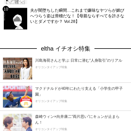
夫が闇堕ちした瞬間…これまで嫌味なヤツらが媚び
へつらう姿は滑稽だな！【母親ならすべてを許さな
いとダメですか？ Vol.28】
eltha イチオシ特集
川島海荷さんと学ぶ 日常に潜む“人身取引”のリアル
オリコンタイアップ特集
マクドナルドが40年にわたり支える「小学生の甲子
園」
オリコンタイアップ特集
森崎ウィン×向井康二“両片思い”にキュンが止まら
ん！
オリコンタイアップ特集