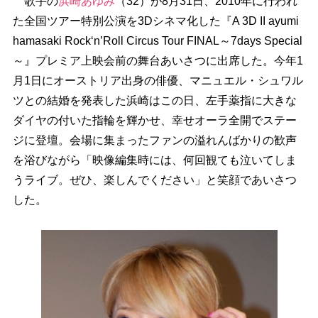
歌手の
浜崎あゆみ
（32）が8月31日、2010年に行われ
た全国ツアー特別公演を3Dシネマ化した『A 3D II ayumi
hamasaki Rock‘n’Roll Circus Tour FINAL～7days Special
～』プレミア上映会前の舞台あいさつに出席した。今年1
月1日にオーストリア出身の俳優、マニュエル・シュワル
ツとの結婚を発表した浜崎はこの日、左手薬指に大きな
ダイヤの付いた指輪を輝かせ、幸せオーラ全開でステー
ジに登壇。会場に集まったファンの溢れんばかりの歓声
を浴びながら「映像編集時には、何回観ても泣いてしま
うライブ。ぜひ、楽しんでください」と笑顔であいさつ
した。