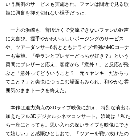
いう異例のサービスも実施され、ファンは間近で見る歌
姫に興奮を抑え切れない様子だった。
一方の浜崎も、普段近くで交流できないファンの歓声
に大喜び。握手やかわいらしいポージングのサービス
、ツアーダンサー6名とともにライブ恒例のMCコーナ
ーも実施。『学ランとブレザーどっちが好き？』という
質問にブレザーと応え、客席から「意外！」と反応が飛
ぶと「意外ってどういうこと？ 元々ヤンキーだからっ
てこと？」と爽快につっこむ場面もみられ、和やかな雰
囲気のままトークを終えた。
本作は迫力満点の3Dライブ映像に加え、特別な演出も
加えたフル3Dデジタルシネマコンサート。浜崎は「私た
ち一座にとっても。思い入れの深いライブを映像にでき
て嬉しい」と感慨ひとしおで、「ツアーを戦い抜けたの