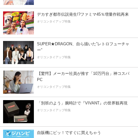
デカすぎ都市伝説発生!?ファミマ45％増量作戦再来
オリコンタイアップ特集
SUPER★DRAGON、自ら描いた”レトロフューチャ
ー”
オリコンタイアップ特集
【驚愕】メーカー社員が推す「10万円台」神コスパ
PC
オリコンタイアップ特集
「別班のよう」腕時計で『VIVANT』の世界観再現
オリコンタイアップ特集
自販機にピッ！ですぐに買えちゃう