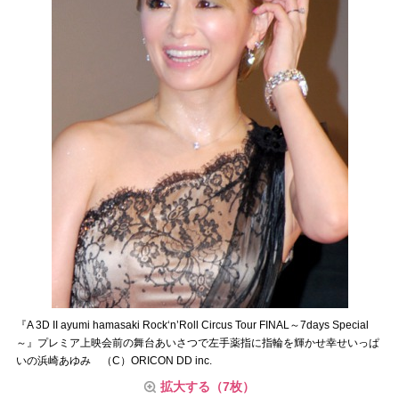
『A 3D II ayumi hamasaki Rock‘n’Roll Circus Tour FINAL～7days Special
～』プレミア上映会前の舞台あいさつで左手薬指に指輪を輝かせ幸せいっぱ
いの浜崎あゆみ （C）ORICON DD inc.
拡大する（7枚）