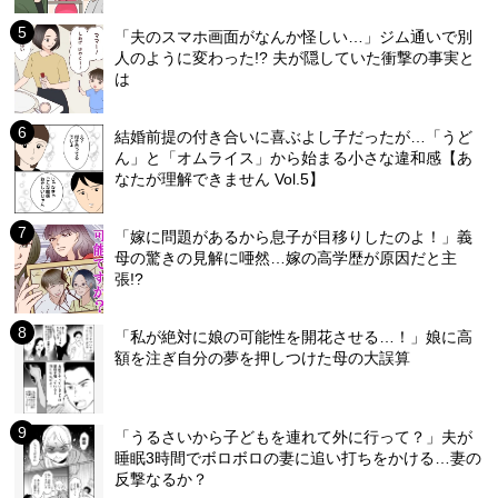
「夫のスマホ画面がなんか怪しい…」ジム通いで別
人のように変わった!? 夫が隠していた衝撃の事実と
は
結婚前提の付き合いに喜ぶよし子だったが…「うど
ん」と「オムライス」から始まる小さな違和感【あ
なたが理解できません Vol.5】
「嫁に問題があるから息子が目移りしたのよ！」義
母の驚きの見解に唖然…嫁の高学歴が原因だと主
張!?
「私が絶対に娘の可能性を開花させる…！」娘に高
額を注ぎ自分の夢を押しつけた母の大誤算
「うるさいから子どもを連れて外に行って？」夫が
睡眠3時間でボロボロの妻に追い打ちをかける…妻の
反撃なるか？