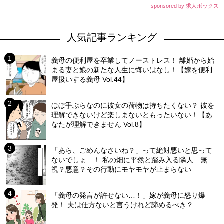
sponsored by 求人ボックス
人気記事ランキング
義母の便利屋を卒業してノーストレス！ 離婚から始
まる妻と娘の新たな人生に悔いはなし！【嫁を便利
屋扱いする義母 Vol.44】
ほぼ手ぶらなのに彼女の荷物は持ちたくない？ 彼を
理解できないけど楽しまないともったいない！【あ
なたが理解できません Vol.8】
「あら、ごめんなさいね？」って絶対悪いと思って
ないでしょ…！ 私の畑に平然と踏み入る隣人…無
視？悪意？その行動にモヤモヤが止まらない
「義母の発言が許せない…！」嫁が義母に怒り爆
発！ 夫は仕方ないと言うけれど諦めるべき？