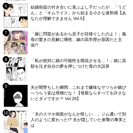
結婚前提の付き合いに喜ぶよし子だったが…「うど
ん」と「オムライス」から始まる小さな違和感【あ
なたが理解できません Vol.5】
「嫁に問題があるから息子が目移りしたのよ！」義
母の驚きの見解に唖然…嫁の高学歴が原因だと主
張!?
「私が絶対に娘の可能性を開花させる…！」娘に高
額を注ぎ自分の夢を押しつけた母の大誤算
夫が闇堕ちした瞬間…これまで嫌味なヤツらが媚び
へつらう姿は滑稽だな！【母親ならすべてを許さな
いとダメですか？ Vol.28】
「夫のスマホ画面がなんか怪しい…」ジム通いで別
人のように変わった!? 夫が隠していた衝撃の事実と
は