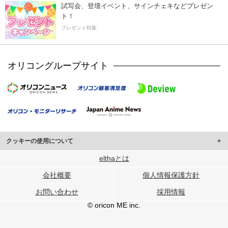
試写会、登壇イベント、サインチェキなどプレゼン
ト！
プレゼント特集
オリコングループサイト
クッキーの使用について
このサイトでは Cookie を使用して、ユーザーに合わせたコンテンツや広告の
elthaとは
表示、ソーシャル メディア機能の提供、広告の表示回数やクリック数の測定を
会社概要
個人情報保護方針
行っています。
また、ユーザーによるサイトの利用状況についても情報を収集し、ソーシャル
お問い合わせ
採用情報
メディアや広告配信、データ解析の各パートナーに提供しています。
各パートナーは、この情報とユーザーが各パートナーに提供した他の情報や、
© oricon ME inc.
ユーザーが各パートナーのサービスを使用したときに収集した他の情報を組み
合わせて使用することがあります。