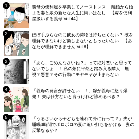
義母の便利屋を卒業してノーストレス！ 離婚から始
まる妻と娘の新たな人生に悔いはなし！【嫁を便利
屋扱いする義母 Vol.44】
ほぼ手ぶらなのに彼女の荷物は持ちたくない？ 彼を
理解できないけど楽しまないともったいない！【あ
なたが理解できません Vol.8】
「あら、ごめんなさいね？」って絶対悪いと思って
ないでしょ…！ 私の畑に平然と踏み入る隣人…無
視？悪意？その行動にモヤモヤが止まらない
「義母の発言が許せない…！」嫁が義母に怒り爆
発！ 夫は仕方ないと言うけれど諦めるべき？
「うるさいから子どもを連れて外に行って？」夫が
睡眠3時間でボロボロの妻に追い打ちをかける…妻の
反撃なるか？