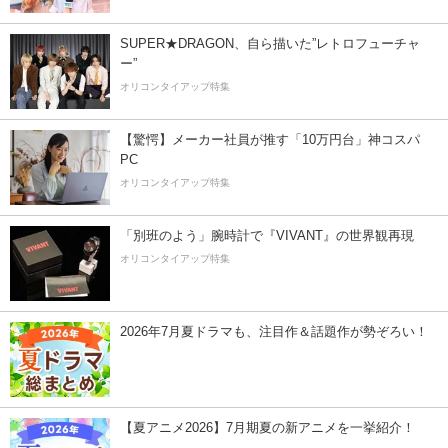
SUPER★DRAGON、自ら描いた”レトロフューチャ
ー”
オリコンタイアップ特集
【驚愕】メーカー社員が推す「10万円台」神コスパ
PC
オリコンタイアップ特集
「別班のよう」腕時計で『VIVANT』の世界観再現
オリコンタイアップ特集
2026年7月夏ドラマも、注目作＆話題作が勢ぞろい！
【夏アニメ2026】7月期夏の新アニメを一挙紹介！