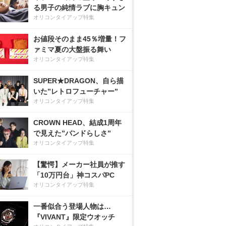
る男子の純情ラブに胸キュン
オリコンタイアップ特集
お値段そのまま45％増量！フ
ァミマ夏の大盤振る舞い
オリコンタイアップ特集
SUPER★DRAGON、自ら描
いた”レトロフューチャー”
オリコンタイアップ特集
CROWN HEAD、結成1周年
で見えた”バンドらしさ”
オリコンタイアップ特集
【驚愕】メーカー社員が推す
「10万円台」神コスパPC
オリコンタイアップ特集
一番似合う登場人物は…
『VIVANT』限定ウオッチ