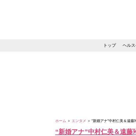
トップ
ヘルス
メイク・コスメ・スキ
ホーム
＞
エンタメ
＞ “新婚アナ”中村仁美＆遠
“新婚アナ”中村仁美＆遠藤