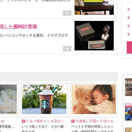
表現した腕時計登場
ラボレーションウオッチを製作。ドラマプロデ
とめ
スタバ新作イッキ見せ！
天使級に可愛い子供たち
猫写真集…
いくつ知ってる？ スタバ新
ペットと子供の仲良しショッ
リ
作まとめ
ト他、SNS話題キッズまとめ