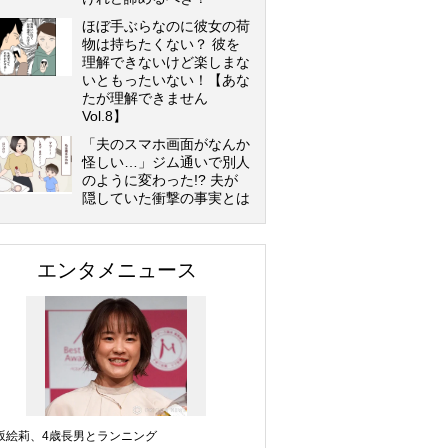
ほぼ手ぶらなのに彼女の荷
物は持ちたくない？ 彼を
理解できないけど楽しまな
いともったいない！【あな
たが理解できません
Vol.8】
「夫のスマホ画面がなんか
怪しい…」ジム通いで別人
のように変わった!? 夫が
隠していた衝撃の事実とは
エンタメニュース
坂絵莉、4歳長男とランニング