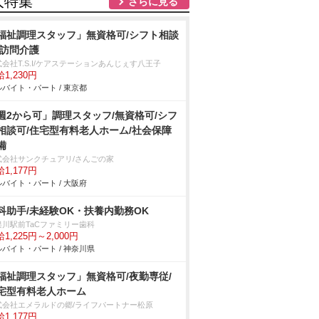
人特集
さらに見る
福祉調理スタッフ」無資格可/シフト相談
/訪問介護
会社T.S.I/ケアステーションあんじぇす八王子
1,230円
バイト・パート / 東京都
週2から可」調理スタッフ/無資格可/シフ
相談可/住宅型有料老人ホーム/社会保障
備
式会社サンクチュアリ/さんごの家
1,177円
バイト・パート / 大阪府
科助手/未経験OK・扶養内勤務OK
俣川駅前TaCファミリー歯科
1,225円～2,000円
バイト・パート / 神奈川県
福祉調理スタッフ」無資格可/夜勤専従/
宅型有料老人ホーム
式会社エメラルドの郷/ライフパートナー松原
1,177円