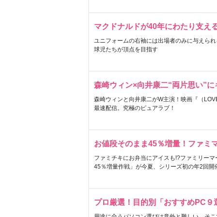
マクドナルドが40年にわたり支え
ユニフォームの右袖には出場者のみに与えられ
球児たちが頂点を目指す
森崎ウィン×向井康二“両片思い”
森崎ウィンと向井康二がW主演！映画『（LOVE S
最速配信。究極のピュアラブ！
お値段そのまま45％増量！ファミ
ファミチキにお弁当にアイスも!?ファミリーマ
45％増量作戦」が今夏、シリーズ初の年2回開
プロ厳選！目的別「おすすめPC９
用途に合うパソコン選びは意外と難しい。そこ