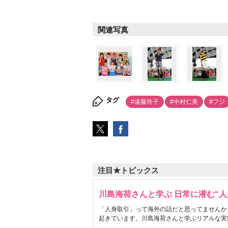
関連写真
タグ
#遠藤玲子
#中村仁美
#フジ
注目★トピックス
川島海荷さんと学ぶ 日常に潜む“人
「人身取引」って海外の話だと思ってませんか
起きています。川島海荷さんと学ぶリアルな実