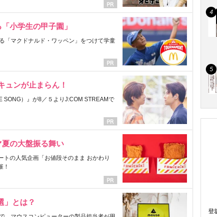
る「小学生の甲子園」
る「マクドナルド・ワッペン」をつけて学童
にキュンが止まらん！
ONG）』が8／５よりJ:COM STREAMで
マ夏の大盤振る舞い
ートの人気企画「お値段そのまま おかわり
催！
選」とは？
登
で、マウスコンピューターの製品担当者が用