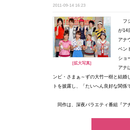
2011-09-14 16:23
フジ
が1
アナ
ベン
ショ
[拡大写真]
アナ
ンビ・さまぁ～ずの大竹一樹と結婚し
トを披露し、「たいへん良好な関係
同作は、深夜バラエティ番組『アナ★