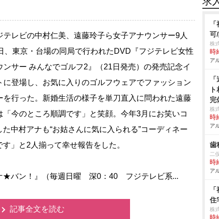
求
「
可
テレビの中村仁美、遠藤玲子ら女子アナウンサー9人
株式
4日、東京・台場の同局で行われたDVD『フジテレビ女性
時給
アル
ウンサー みんなでゴルフ2』（21日発売）の発売記念イ
「
トに登場し、お気に入りのゴルフウェアでファッション
ト
ーを行った。新婚生活の様子を単刀直入に問われた遠藤
完
株
は「今のところ順調です」と笑顔。今年3月にお笑いコ
時給
アル
た中村アナも“お姑さんに気に入られる”コーディネー
です」と2人揃って幸せ報告をした。
歯
二
時給
アル
バン！』（毎週日曜 深0：40 フジテレビ系...
「
住
記事全文を読む
株
時給