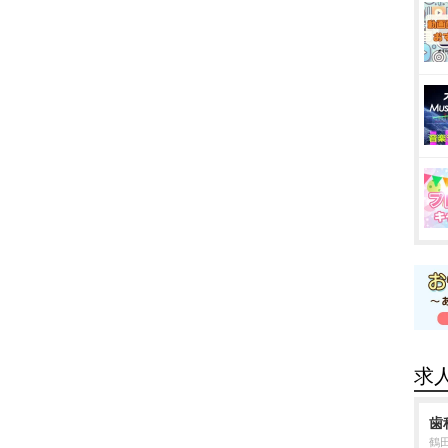
求
歯
鶴