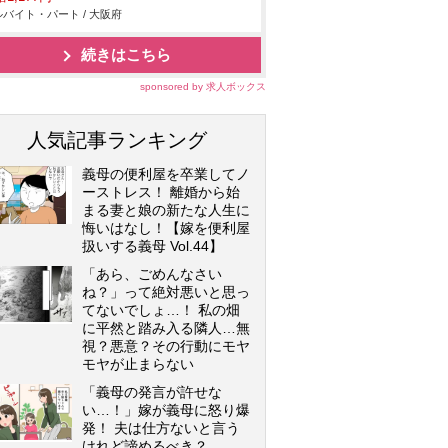
バイト・パート / 大阪府
続きはこちら
sponsored by 求人ボックス
人気記事ランキング
義母の便利屋を卒業してノ
ーストレス！ 離婚から始
まる妻と娘の新たな人生に
悔いはなし！【嫁を便利屋
扱いする義母 Vol.44】
「あら、ごめんなさい
ね？」って絶対悪いと思っ
てないでしょ…！ 私の畑
に平然と踏み入る隣人…無
視？悪意？その行動にモヤ
モヤが止まらない
「義母の発言が許せな
い…！」嫁が義母に怒り爆
発！ 夫は仕方ないと言う
けれど諦めるべき？