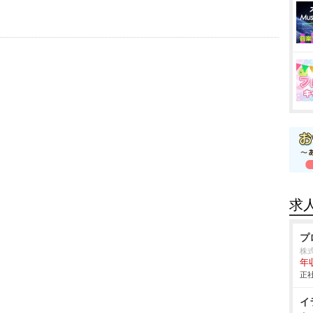
求
プ
株式
年
正社
イ