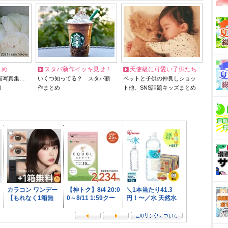
とめ
スタバ新作イッキ見せ！
天使級に可愛い子供たち
猫写真集…
いくつ知ってる？ スタバ新
ペットと子供の仲良しショッ
リ
作まとめ
ト他、SNS話題キッズまとめ