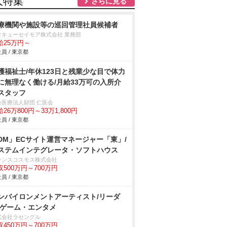
人特集
さらに見る
療機関や施設等の巡回管理社員候補者
タキューセイモア株式会社 業務部
給25万円～
員 / 東京都
護福祉士/年休123日と残業少な目で体力
に無理なく働ける/月給33万可の入所介
スタッフ
会医療法人財団 仁医会
26万800円～33万1,800円
員 / 東京都
DM」ECサイト運営マネージャー「東」/
ステムインテグレータ・ソフトハウス
ランスコスモス株式会社
収500万円～700万円
員 / 東京都
ンバイロンメントアーティスト/リーダ
/ゲーム・エンタメ
式会社ラセングル
収450万円～700万円