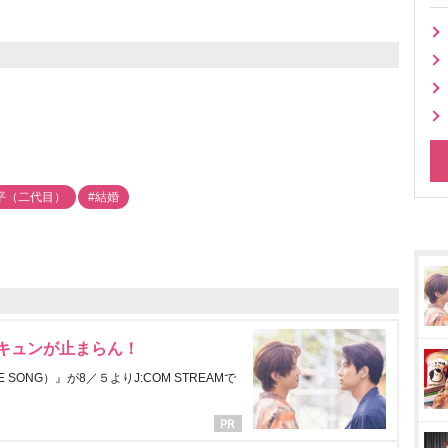
平（二代目）
#結婚
にキュンが止まらん！
ONG）』が8／５よりJ:COM STREAMで