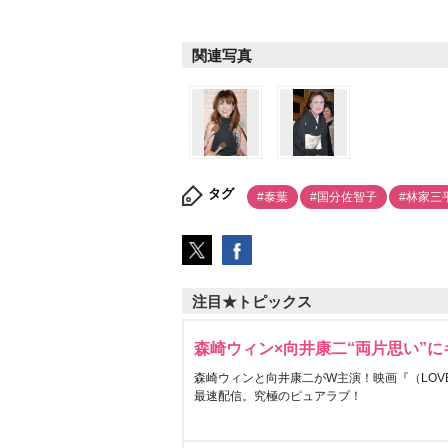
関連写真
タグ
#泰葉
#国分佐智子
#林家三
注目★トピックス
森崎ウィン×向井康二“両片思い”
森崎ウィンと向井康二がW主演！映画『（LOVE S
最速配信。究極のピュアラブ！