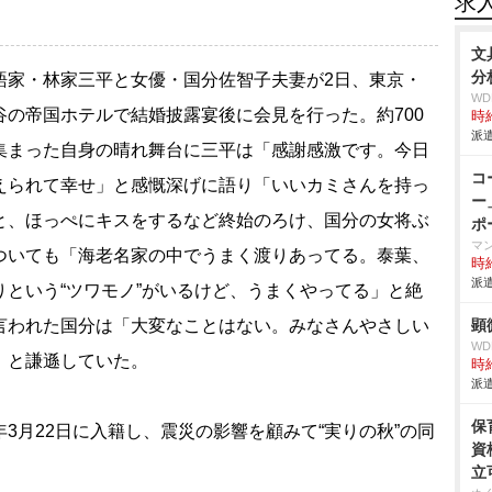
求
文
分
家・林家三平と女優・国分佐智子夫妻が2日、東京・
W
谷の帝国ホテルで結婚披露宴後に会見を行った。約700
時給
派遣
集まった自身の晴れ舞台に三平は「感謝感激です。今日
コ
えられて幸せ」と感慨深げに語り「いいカミさんを持っ
ー
と、ほっぺにキスをするなど終始のろけ、国分の女将ぶ
ポ
マ
ついても「海老名家の中でうまく渡りあってる。泰葉、
時給
派遣
りという“ツワモノ”がいるけど、うまくやってる」と絶
言われた国分は「大変なことはない。みなさんやさしい
顕
W
」と謙遜していた。
時給
派遣
保
3月22日に入籍し、震災の影響を顧みて“実りの秋”の同
資
立