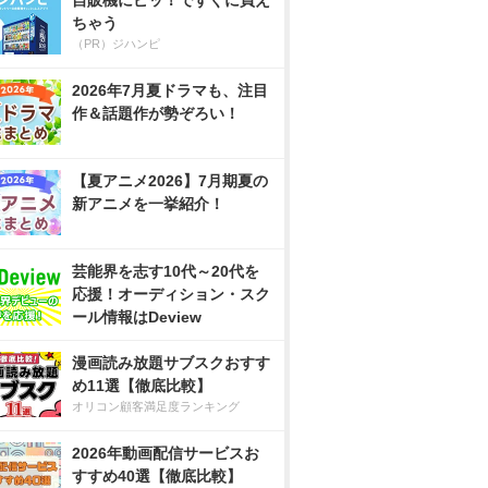
自販機にピッ！ですぐに買え
ちゃう
（PR）ジハンピ
2026年7月夏ドラマも、注目
作＆話題作が勢ぞろい！
【夏アニメ2026】7月期夏の
新アニメを一挙紹介！
芸能界を志す10代～20代を
応援！オーディション・スク
ール情報はDeview
漫画読み放題サブスクおすす
め11選【徹底比較】
オリコン顧客満足度ランキング
2026年動画配信サービスお
すすめ40選【徹底比較】