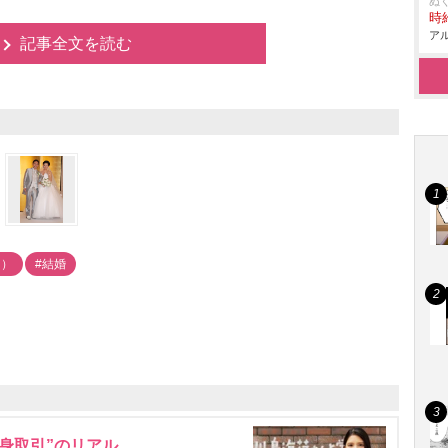
ぬ
時給
アル
記事全文を読む
目）
#結婚
身取引”のリアル