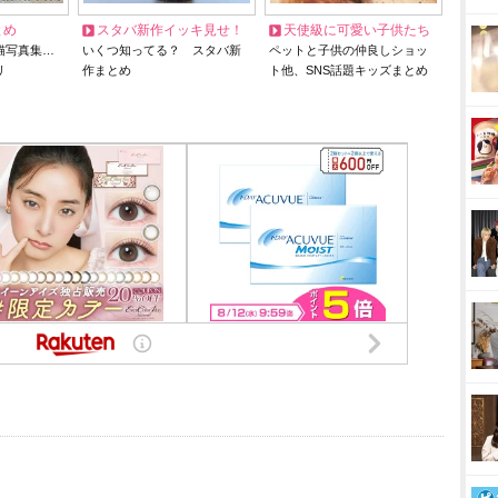
とめ
スタバ新作イッキ見せ！
天使級に可愛い子供たち
猫写真集…
いくつ知ってる？ スタバ新
ペットと子供の仲良しショッ
リ
作まとめ
ト他、SNS話題キッズまとめ