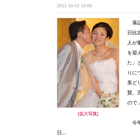
2011-10-02 19:00
落語
日比
人が
を迎
た」
りに
美ど
賛。
ので
[拡大写真]
今年
日...