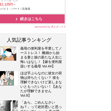
くもりの森 北光
1,125円～
バイト・パート / 北海道
続きはこちら
sponsored by 求人ボックス
人気記事ランキング
義母の便利屋を卒業してノ
ーストレス！ 離婚から始
まる妻と娘の新たな人生に
悔いはなし！【嫁を便利屋
扱いする義母 Vol.44】
ほぼ手ぶらなのに彼女の荷
物は持ちたくない？ 彼を
理解できないけど楽しまな
いともったいない！【あな
たが理解できません
Vol.8】
「あら、ごめんなさい
ね？」って絶対悪いと思っ