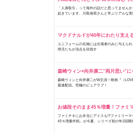
「人身取引」って海外の話だと思ってませんか
起きています。川島海荷さんと学ぶリアルな実
マクドナルドが40年にわたり支え
ユニフォームの右袖には出場者のみに与えられ
球児たちが頂点を目指す
森崎ウィン×向井康二“両片思い”
森崎ウィンと向井康二がW主演！映画『（LOVE S
最速配信。究極のピュアラブ！
お値段そのまま45％増量！ファミ
ファミチキにお弁当にアイスも!?ファミリーマ
45％増量作戦」が今夏、シリーズ初の年2回開