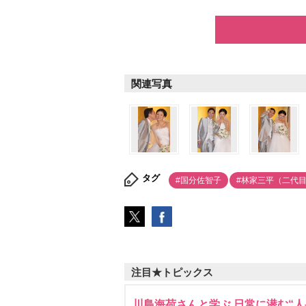
関連写真
タグ
#国分佐智子
#林家三平（二代
注目★トピックス
川島海荷さんと学ぶ 日常に潜む“人