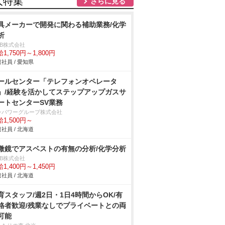
人特集
さらに見る
具メーカーで開発に関わる補助業務/化学
析
DB株式会社
1,750円～1,800円
社員 / 愛知県
ールセンター「テレフォンオペレータ
」/経験を活かしてステップアップガスサ
ートセンターSV業務
ンパワーグループ株式会社
1,500円～
社員 / 北海道
微鏡でアスベストの有無の分析/化学分析
DB株式会社
1,400円～1,450円
社員 / 北海道
育スタッフ/週2日・1日4時間からOK/有
格者歓迎/残業なしでプライベートとの両
可能