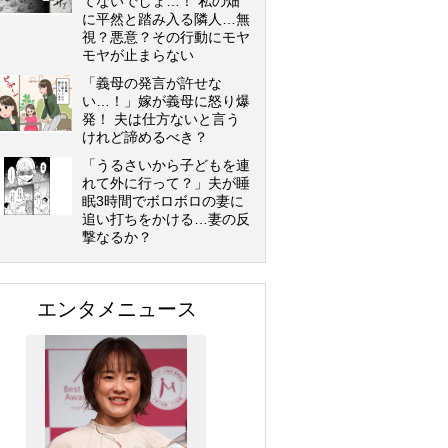
てないでしょ…！ 私の畑
に平然と踏み入る隣人…無
視？悪意？その行動にモヤ
モヤが止まらない
「義母の発言が許せな
い…！」嫁が義母に怒り爆
発！ 夫は仕方ないと言う
けれど諦めるべき？
「うるさいから子どもを連
れて外に行って？」夫が睡
眠3時間でボロボロの妻に
追い打ちをかける…妻の反
撃なるか？
エンタメニュース