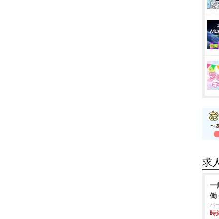
求
一
働
パ
時給