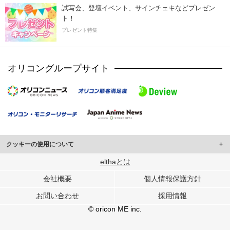
試写会、登壇イベント、サインチェキなどプレゼン
ト！
プレゼント特集
オリコングループサイト
クッキーの使用について
このサイトでは Cookie を使用して、ユーザーに合わせたコンテンツや広告の
elthaとは
表示、ソーシャル メディア機能の提供、広告の表示回数やクリック数の測定を
会社概要
個人情報保護方針
行っています。
また、ユーザーによるサイトの利用状況についても情報を収集し、ソーシャル
お問い合わせ
採用情報
メディアや広告配信、データ解析の各パートナーに提供しています。
各パートナーは、この情報とユーザーが各パートナーに提供した他の情報や、
© oricon ME inc.
ユーザーが各パートナーのサービスを使用したときに収集した他の情報を組み
合わせて使用することがあります。