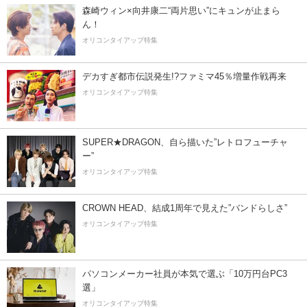
森崎ウィン×向井康二“両片思い”にキュンが止まら
ん！
オリコンタイアップ特集
デカすぎ都市伝説発生!?ファミマ45％増量作戦再来
オリコンタイアップ特集
SUPER★DRAGON、自ら描いた”レトロフューチャ
ー”
オリコンタイアップ特集
CROWN HEAD、結成1周年で見えた”バンドらしさ”
オリコンタイアップ特集
パソコンメーカー社員が本気で選ぶ「10万円台PC3
選」
オリコンタイアップ特集