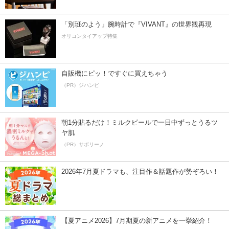
「別班のよう」腕時計で『VIVANT』の世界観再現
オリコンタイアップ特集
自販機にピッ！ですぐに買えちゃう
（PR）ジハンピ
朝1分貼るだけ！ミルクピールで一日中ずっとうるツ
ヤ肌
（PR）サボリーノ
2026年7月夏ドラマも、注目作＆話題作が勢ぞろい！
【夏アニメ2026】7月期夏の新アニメを一挙紹介！