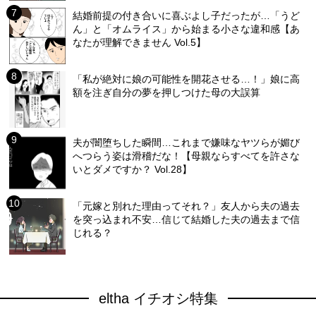
結婚前提の付き合いに喜ぶよし子だったが…「うど
ん」と「オムライス」から始まる小さな違和感【あ
なたが理解できません Vol.5】
「私が絶対に娘の可能性を開花させる…！」娘に高
額を注ぎ自分の夢を押しつけた母の大誤算
夫が闇堕ちした瞬間…これまで嫌味なヤツらが媚び
へつらう姿は滑稽だな！【母親ならすべてを許さな
いとダメですか？ Vol.28】
「元嫁と別れた理由ってそれ？」友人から夫の過去
を突っ込まれ不安…信じて結婚した夫の過去まで信
じれる？
eltha イチオシ特集