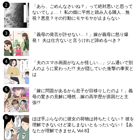
「あら、ごめんなさいね？」って絶対悪いと思って
ないでしょ…！ 私の畑に平然と踏み入る隣人…無
視？悪意？その行動にモヤモヤが止まらない
「義母の発言が許せない…！」嫁が義母に怒り爆
発！ 夫は仕方ないと言うけれど諦めるべき？
「夫のスマホ画面がなんか怪しい…」ジム通いで別
人のように変わった!? 夫が隠していた衝撃の事実と
は
「嫁に問題があるから息子が目移りしたのよ！」義
母の驚きの見解に唖然…嫁の高学歴が原因だと主
張!?
ほぼ手ぶらなのに彼女の荷物は持ちたくない？ 彼を
理解できないけど楽しまないともったいない！【あ
なたが理解できません Vol.8】