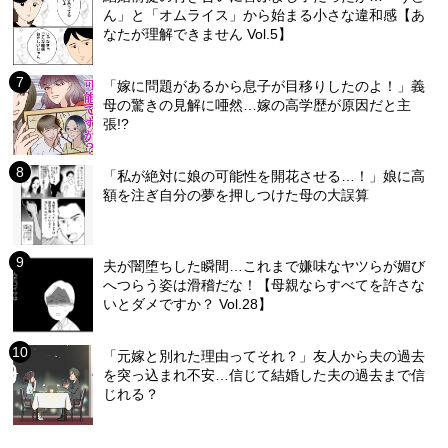
ん」と「オムライス」から始まる小さな違和感【あ
なたが理解できません Vol.5】
「嫁に問題があるから息子が目移りしたのよ！」義
母の驚きの見解に唖然…嫁の高学歴が原因だと主
張!?
「私が絶対に娘の可能性を開花させる…！」娘に高
額を注ぎ自分の夢を押しつけた母の大誤算
夫が闇堕ちした瞬間…これまで嫌味なヤツらが媚び
へつらう姿は滑稽だな！【母親ならすべてを許さな
いとダメですか？ Vol.28】
「元嫁と別れた理由ってそれ？」友人から夫の過去
を突っ込まれ不安…信じて結婚した夫の過去まで信
じれる？