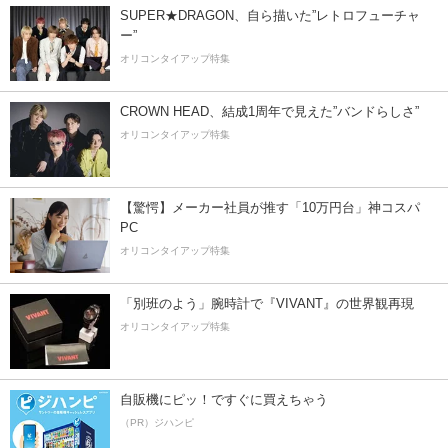
SUPER★DRAGON、自ら描いた”レトロフューチャ
ー”
オリコンタイアップ特集
CROWN HEAD、結成1周年で見えた”バンドらしさ”
オリコンタイアップ特集
【驚愕】メーカー社員が推す「10万円台」神コスパ
PC
オリコンタイアップ特集
「別班のよう」腕時計で『VIVANT』の世界観再現
オリコンタイアップ特集
自販機にピッ！ですぐに買えちゃう
（PR）ジハンピ