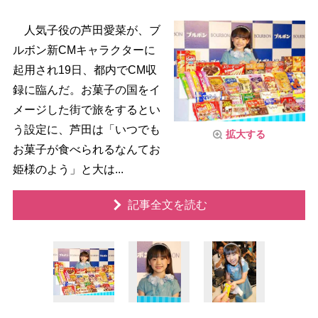
人気子役の芦田愛菜が、ブ
ルボン新CMキャラクターに
起用され19日、都内でCM収
録に臨んだ。お菓子の国をイ
メージした街で旅をするとい
う設定に、芦田は「いつでも
拡大する
お菓子が食べられるなんてお
姫様のよう」と大は...
記事全文を読む