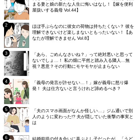
まる妻と娘の新たな人生に悔いはなし！【嫁を便利
屋扱いする義母 Vol.44】
ほぼ手ぶらなのに彼女の荷物は持ちたくない？ 彼を
理解できないけど楽しまないともったいない！【あ
なたが理解できません Vol.8】
「あら、ごめんなさいね？」って絶対悪いと思って
ないでしょ…！ 私の畑に平然と踏み入る隣人…無
視？悪意？その行動にモヤモヤが止まらない
「義母の発言が許せない…！」嫁が義母に怒り爆
発！ 夫は仕方ないと言うけれど諦めるべき？
「夫のスマホ画面がなんか怪しい…」ジム通いで別
人のように変わった!? 夫が隠していた衝撃の事実と
は
結婚前提の付き合いに喜ぶよし子だったが…「うど