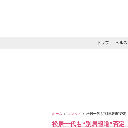
トップ
ヘルス
メイク・コスメ・スキ
ホーム
＞
エンタメ
＞ 松居一代も“別居報道”否
松居一代も“別居報道”否