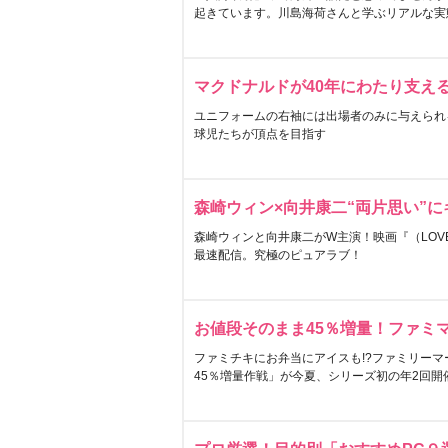
起きています。川島海荷さんと学ぶリアルな実
マクドナルドが40年にわたり支え
ユニフォームの右袖には出場者のみに与えられ
球児たちが頂点を目指す
森崎ウィン×向井康二“両片思い”
森崎ウィンと向井康二がW主演！映画『（LOVE S
最速配信。究極のピュアラブ！
お値段そのまま45％増量！ファミ
ファミチキにお弁当にアイスも!?ファミリーマ
45％増量作戦」が今夏、シリーズ初の年2回開