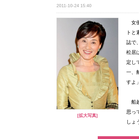
2011-10-24 15:40
女優
トと
誌で
松居
定し
一、
すよ
船越
思っ
[拡大写真]
しょ