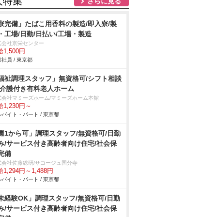
人特集
さらに見る
寮完備」たばこ用香料の製造/即入寮/製
・工場/日勤/日払い/工場・製造
式会社京栄センター
1,500円
社員 / 東京都
福祉調理スタッフ」無資格可/シフト相談
/介護付き有料老人ホーム
式会社マミーズホーム/マミーズホーム本館
1,230円～
バイト・パート / 東京都
週1から可」調理スタッフ/無資格可/日勤
み/サービス付き高齢者向け住宅/社会保
完備
式会社佐藤総研/サコージュ国分寺
1,294円～1,488円
バイト・パート / 東京都
未経験OK」調理スタッフ/無資格可/日勤
み/サービス付き高齢者向け住宅/社会保