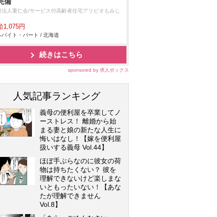
完備
療法人重仁会/サービス付高齢者住宅アリビオもみじ
1,075円
バイト・パート / 北海道
続きはこちら
sponsored by 求人ボックス
人気記事ランキング
義母の便利屋を卒業してノ
ーストレス！ 離婚から始
まる妻と娘の新たな人生に
悔いはなし！【嫁を便利屋
扱いする義母 Vol.44】
ほぼ手ぶらなのに彼女の荷
物は持ちたくない？ 彼を
理解できないけど楽しまな
いともったいない！【あな
たが理解できません
Vol.8】