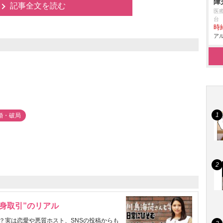
障
記事全文を読む
医
台
時給
アル
婚・破局
身取引”のリアル
？実は恋愛や悪質ホスト、SNSの投稿からも