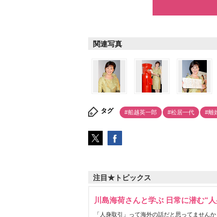
関連写真
タグ
#船越英一郎
#松居一代
#離
注目★トピックス
川島海荷さんと学ぶ 日常に潜む“人
「人身取引」って海外の話だと思ってませんか