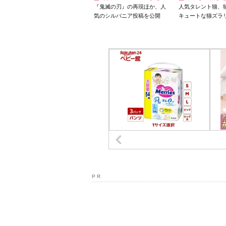
『鬼滅の刃』の再現ほか、人
人気タレント猫、
気のシルバニア投稿を公開
キュートな猫ズラ
P R