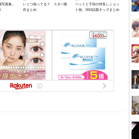
猫写真集…
いくつ知ってる？ スタバ新
ペットと子供の仲良しショッ
リ
作まとめ
ト他、SNS話題キッズまとめ