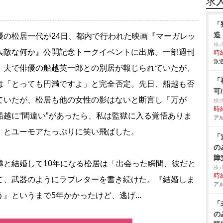
求
「
造
の松居一代が24日、都内で行われた映画『マーガレッ
株
素敵な何か』公開記念トークイベントに出席。一部週刊
時給
派遣
、夫で俳優の船越英一郎との別居が報じられていたが、
「
は「とっても円満ですよ」と完全否定。先日、船越も否
可
ていたが、松居も他の女性の影はないと断言し「万が
株
時給
船越に“間違い”があったら、私は監獄に入る覚悟ありま
アル
」とユーモアたっぷりに笑い飛ばした。
「
の
障
と結婚して10年になる松居は「出会った瞬間、彼だと
株
時給
て、武器のようにラブレターを書き続けた。『結婚しま
アル
う』というまで5年かかったけど、逃げ...
「
の