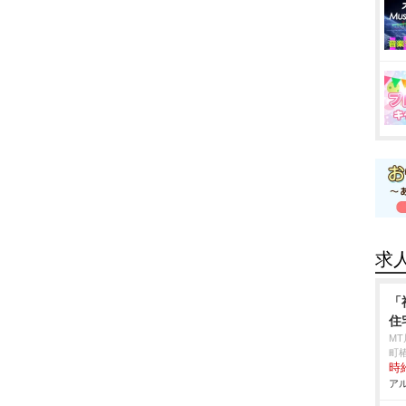
求
「
住
M
町椿
時給
アル