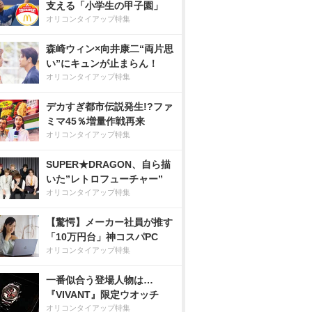
支える「小学生の甲子園」
オリコンタイアップ特集
森崎ウィン×向井康二“両片思
い”にキュンが止まらん！
オリコンタイアップ特集
デカすぎ都市伝説発生!?ファ
ミマ45％増量作戦再来
オリコンタイアップ特集
SUPER★DRAGON、自ら描
いた”レトロフューチャー”
オリコンタイアップ特集
【驚愕】メーカー社員が推す
「10万円台」神コスパPC
オリコンタイアップ特集
一番似合う登場人物は…
『VIVANT』限定ウオッチ
オリコンタイアップ特集