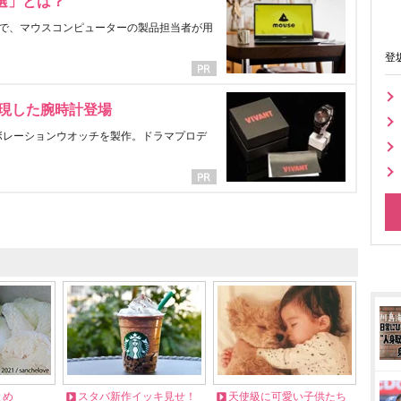
選」とは？
で、マウスコンピューターの製品担当者が用
登
表現した腕時計登場
ラボレーションウオッチを製作。ドラマプロデ
とめ
スタバ新作イッキ見せ！
天使級に可愛い子供たち