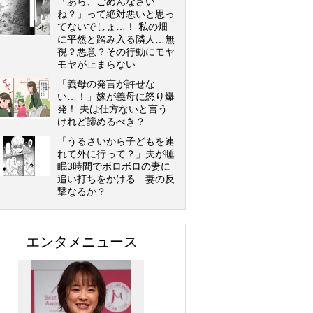
「あら、ごめんなさい
ね？」って絶対悪いと思っ
てないでしょ…！ 私の畑
に平然と踏み入る隣人…無
視？悪意？その行動にモヤ
モヤが止まらない
「義母の発言が許せな
い…！」嫁が義母に怒り爆
発！ 夫は仕方ないと言う
けれど諦めるべき？
「うるさいから子どもを連
れて外に行って？」夫が睡
眠3時間でボロボロの妻に
追い打ちをかける…妻の反
撃なるか？
エンタメニュース