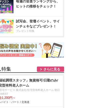
毎週の音楽ランキングから、
ヒットの推移をチェック！
試写会、登壇イベント、サイ
ンチェキなどプレゼント！
プレゼント特集
人特集
さらに見る
福祉調理スタッフ」無資格可/日勤のみ/
宅型有料老人ホーム
T居宅サービス 株式会社/住宅型有料老人ホーム 朝日
WEST
1,200円～
バイト・パート / 北海道