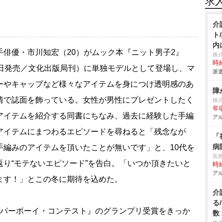
求
介
ト
内
俳優・市川知宏（20）がムック本『ニット男子2』
株
時給
7日発売／文化出版局刊）に単独モデルとして登場し、マ
派遣
ーやキャップなど様々なアイテムを身につけ透明感のあ
障
情で誌面を飾っている。女性が男性にプレゼントしたく
株
年
アイテムを紹介する同書にちなみ、過去に経験した手編
アル
アイテムにまつわるエピソードを尋ねると「残念なが
「
病
手編みのアイテムを頂いたことが無いです」と、10代を
医
返り“モテないエピソード”を告白。「いつか頂きたいと
時給
アル
ます！」とこの冬に期待を込めた。
介
る
スーパーボーイ・コンテスト』のグランプリ受賞をきっか
数