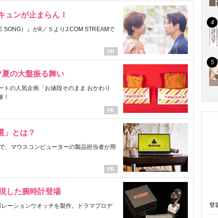
にキュンが止まらん！
ONG）』が8／５よりJ:COM STREAMで
マ夏の大盤振る舞い
ートの人気企画「お値段そのまま おかわり
催！
選」とは？
で、マウスコンピューターの製品担当者が用
表現した腕時計登場
登
ラボレーションウオッチを製作。ドラマプロデ