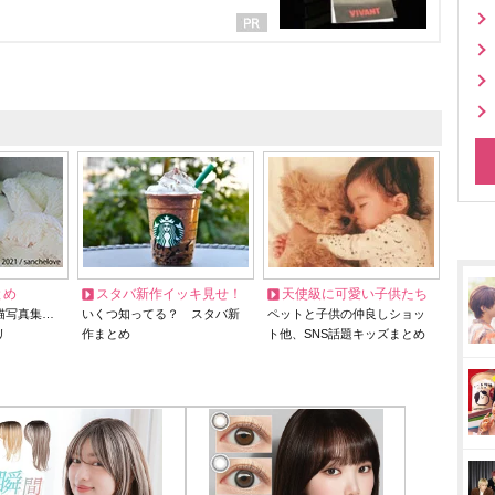
とめ
スタバ新作イッキ見せ！
天使級に可愛い子供たち
猫写真集…
いくつ知ってる？ スタバ新
ペットと子供の仲良しショッ
リ
作まとめ
ト他、SNS話題キッズまとめ