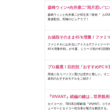
森崎ウィン×向井康二“両片思い”
森崎ウィンと向井康二がW主演！映画『（LOVE S
最速配信。究極のピュアラブ！
お値段そのまま45％増量！ファミ
ファミチキにお弁当にアイスも!?ファミリーマ
45％増量作戦」が今夏、シリーズ初の年2回開
プロ厳選！目的別「おすすめPC９
用途に合うパソコン選びは意外と難しい。そこ
途別のおすすめモデルをご紹介！
『VIVANT』続編の鍵は…世界観
セイコーが、TBS系日曜劇場『VIVANT』コ
ューサーとセイコー担当者が魅力を解説する。