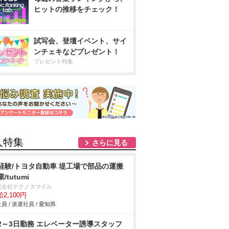
ヒットの推移をチェック！
試写会、登壇イベント、サイ
ンチェキなどプレゼント！
プレゼント特集
人特集
さらに見る
経験/トヨタ自動車 堤工場で部品の運搬
/tutumi
式会社テクノスマイル
2,100円
員 / 派遣社員 / 愛知県
2～3日勤務 エレベーター誘導スタッフ