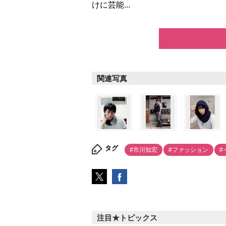
けに芸能...
関連写真
タグ
#市川知宏
#ファッション
#
注目★トピックス