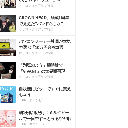
いた”レトロフューチャー”
オリコンタイアップ特集
CROWN HEAD、結成1周年
で見えた”バンドらしさ”
オリコンタイアップ特集
パソコンメーカー社員が本気
で選ぶ「10万円台PC3選」
オリコンタイアップ特集
「別班のよう」腕時計で
『VIVANT』の世界観再現
オリコンタイアップ特集
自販機にピッ！ですぐに買え
ちゃう
（PR）ジハンピ
朝1分貼るだけ！ミルクピー
ルで一日中ずっとうるツヤ肌
（PR）サボリーノ