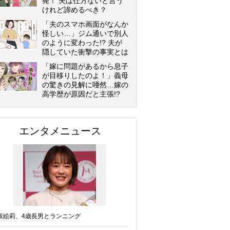
発！ 夫は仕方ないと言う
けれど諦めるべき？
「夫のスマホ画面がなんか
怪しい…」ジム通いで別人
のように変わった!? 夫が
隠していた衝撃の事実とは
「嫁に問題があるから息子
が目移りしたのよ！」義母
の驚きの見解に唖然…嫁の
高学歴が原因だと主張!?
エンタメニュース
坂絵莉、4歳長男とランニング