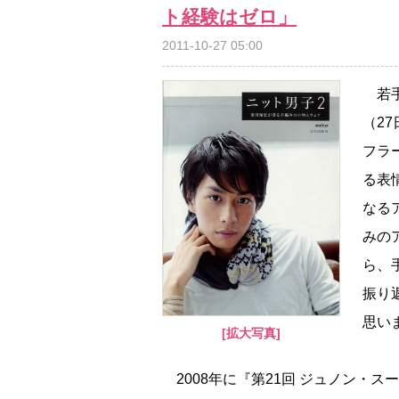
ト経験はゼロ」
2011-10-27 05:00
若手
（2
フラ
る表
なる
みの
ら、
振り
思い
[拡大写真]
2008年に『第21回 ジュノン・