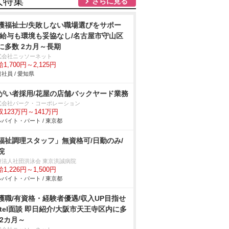
人特集
さらに見る
護福祉士/失敗しない職場選びをサポー
/給与も環境も妥協なし/名古屋市守山区
に多数 2カ月～長期
式会社ニッソーネット
1,700円～2,125円
社員 / 愛知県
がい者採用/花屋の店舗バックヤード業務
式会社パーク・コーポレーション
収123万円～141万円
バイト・パート / 東京都
福祉調理スタッフ」無資格可/日勤のみ/
院
療法人社団洪泳会 東京洪誠病院
1,226円～1,500円
バイト・パート / 東京都
護職/有資格・経験者優遇/収入UP目指せ
/tel面談 即日紹介/大阪市天王寺区内に多
 2カ月～