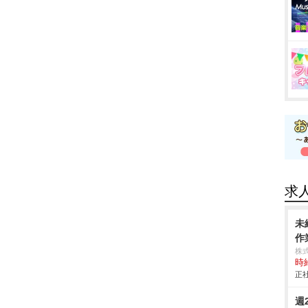
求
未
作業
株
時給
正社
週