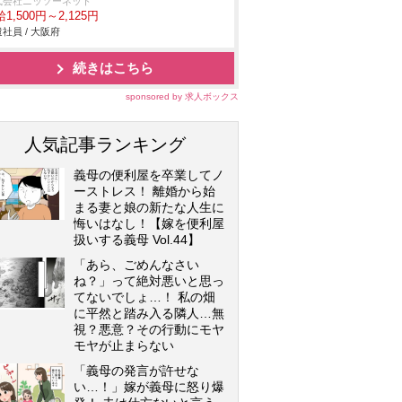
式会社ニッソーネット
1,500円～2,125円
社員 / 大阪府
続きはこちら
sponsored by 求人ボックス
人気記事ランキング
義母の便利屋を卒業してノ
ーストレス！ 離婚から始
まる妻と娘の新たな人生に
悔いはなし！【嫁を便利屋
扱いする義母 Vol.44】
「あら、ごめんなさい
ね？」って絶対悪いと思っ
てないでしょ…！ 私の畑
に平然と踏み入る隣人…無
視？悪意？その行動にモヤ
モヤが止まらない
「義母の発言が許せな
い…！」嫁が義母に怒り爆