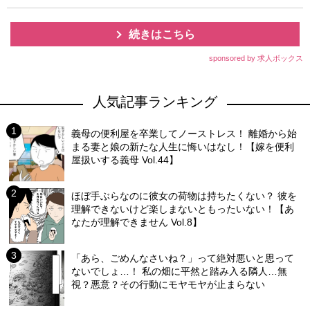
続きはこちら
sponsored by 求人ボックス
人気記事ランキング
義母の便利屋を卒業してノーストレス！ 離婚から始
まる妻と娘の新たな人生に悔いはなし！【嫁を便利
屋扱いする義母 Vol.44】
ほぼ手ぶらなのに彼女の荷物は持ちたくない？ 彼を
理解できないけど楽しまないともったいない！【あ
なたが理解できません Vol.8】
「あら、ごめんなさいね？」って絶対悪いと思って
ないでしょ…！ 私の畑に平然と踏み入る隣人…無
視？悪意？その行動にモヤモヤが止まらない