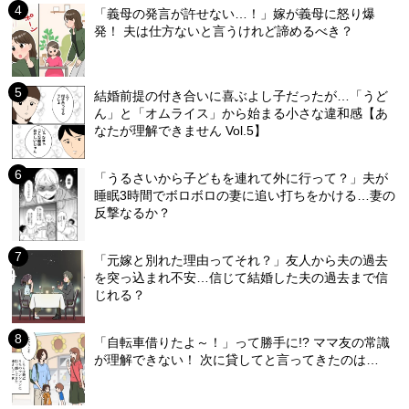
「義母の発言が許せない…！」嫁が義母に怒り爆
発！ 夫は仕方ないと言うけれど諦めるべき？
結婚前提の付き合いに喜ぶよし子だったが…「うど
ん」と「オムライス」から始まる小さな違和感【あ
なたが理解できません Vol.5】
「うるさいから子どもを連れて外に行って？」夫が
睡眠3時間でボロボロの妻に追い打ちをかける…妻の
反撃なるか？
「元嫁と別れた理由ってそれ？」友人から夫の過去
を突っ込まれ不安…信じて結婚した夫の過去まで信
じれる？
「自転車借りたよ～！」って勝手に!? ママ友の常識
が理解できない！ 次に貸してと言ってきたのは…