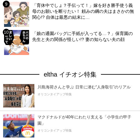
「育休中でしょ？手伝って！」嫁を好き勝手使う義
母のお願いを断りたい！ 頼みの綱の夫はまさかの無
関心!? 自体は最悪の結末に…
「娘の通園バッグに手紙が入ってる…？」保育園の
先生と夫の関係が怪しい!? 妻の知らない夫の顔
eltha イチオシ特集
川島海荷さんと学ぶ 日常に潜む“人身取引”のリアル
オリコンタイアップ特集
マクドナルドが40年にわたり支える「小学生の甲子
園」
オリコンタイアップ特集