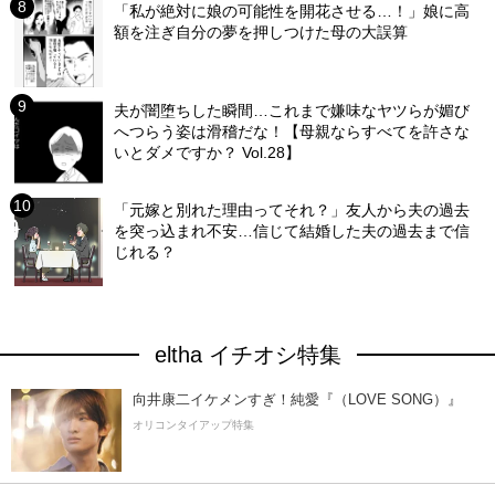
「私が絶対に娘の可能性を開花させる…！」娘に高
額を注ぎ自分の夢を押しつけた母の大誤算
夫が闇堕ちした瞬間…これまで嫌味なヤツらが媚び
へつらう姿は滑稽だな！【母親ならすべてを許さな
いとダメですか？ Vol.28】
「元嫁と別れた理由ってそれ？」友人から夫の過去
を突っ込まれ不安…信じて結婚した夫の過去まで信
じれる？
eltha イチオシ特集
向井康二イケメンすぎ！純愛『（LOVE SONG）』
オリコンタイアップ特集