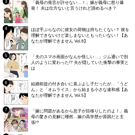
「義母の発言が許せない…！」嫁が義母に怒り爆
発！ 夫は仕方ないと言うけれど諦めるべき？
ほぼ手ぶらなのに彼女の荷物は持ちたくない？ 彼を
理解できないけど楽しまないともったいない！【あ
なたが理解できません Vol.8】
「夫のスマホ画面がなんか怪しい…」ジム通いで別
人のように変わった!? 夫が隠していた衝撃の事実と
は
結婚前提の付き合いに喜ぶよし子だったが…「うど
ん」と「オムライス」から始まる小さな違和感【あ
なたが理解できません Vol.5】
「嫁に問題があるから息子が目移りしたのよ！」義
母の驚きの見解に唖然…嫁の高学歴が原因だと主
張!?