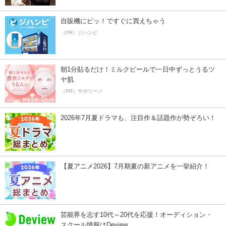
自販機にピッ！ですぐに買えちゃう
（PR）ジハンピ
朝1分貼るだけ！ミルクピールで一日中ずっとうるツ
ヤ肌
（PR）サボリーノ
2026年7月夏ドラマも、注目作＆話題作が勢ぞろい！
【夏アニメ2026】7月期夏の新アニメを一挙紹介！
芸能界を志す10代～20代を応援！オーディション・
スクール情報はDeview