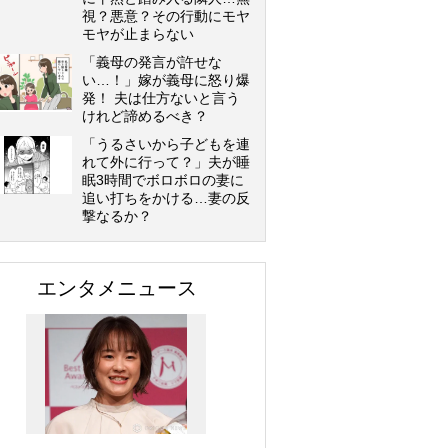
視？悪意？その行動にモヤ
モヤが止まらない
「義母の発言が許せな
い…！」嫁が義母に怒り爆
発！ 夫は仕方ないと言う
けれど諦めるべき？
「うるさいから子どもを連
れて外に行って？」夫が睡
眠3時間でボロボロの妻に
追い打ちをかける…妻の反
撃なるか？
エンタメニュース