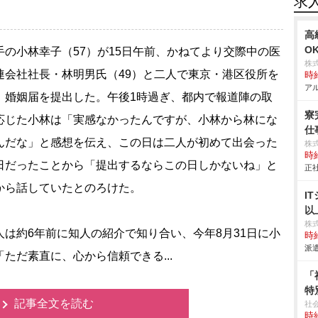
求
高
O
の小林幸子（57）が15日午前、かねてより交際中の医
株
連会社社長・林明男氏（49）と二人で東京・港区役所を
時給
アル
、婚姻届を提出した。午後1時過ぎ、都内で報道陣の取
寮
応じた小林は「実感なかったんですが、小林から林にな
仕事
んだな」と感想を伝え、この日は二人が初めて出会った
株
時給
日だったことから「提出するならこの日しかないね」と
正社
から話していたとのろけた。
I
以
株
は約6年前に知人の紹介で知り合い、今年8月31日に小
時給
派遣
「ただ素直に、心から信頼できる...
「
特
記事全文を読む
社
時給