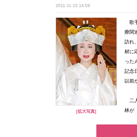
2011-11-15 14:59
歌手
療関
訪れ
材に
った
記念
以前
二人
林が
[拡大写真]