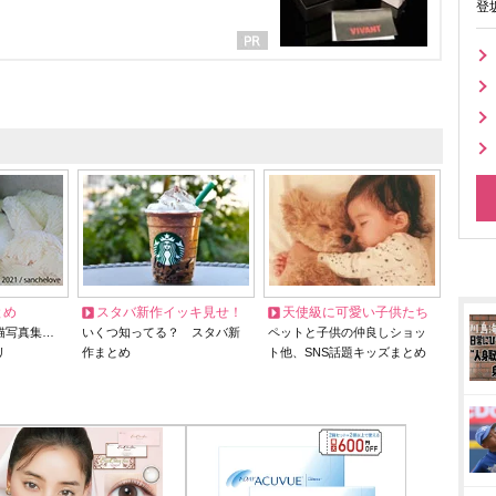
登
とめ
スタバ新作イッキ見せ！
天使級に可愛い子供たち
猫写真集…
いくつ知ってる？ スタバ新
ペットと子供の仲良しショッ
リ
作まとめ
ト他、SNS話題キッズまとめ