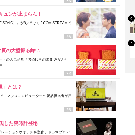
にキュンが止まらん！
ONG）』が8／５よりJ:COM STREAMで
マ夏の大盤振る舞い
ートの人気企画「お値段そのまま おかわり
催！
選」とは？
で、マウスコンピューターの製品担当者が用
表現した腕時計登場
ラボレーションウオッチを製作。ドラマプロデ