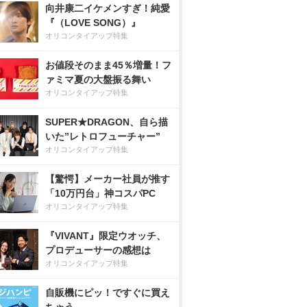
向井康二イケメンすぎ！純愛
『（LOVE SONG）』
オリコンタイアップ特集
お値段そのまま45％増量！フ
ァミマ夏の大盤振る舞い
オリコンタイアップ特集
SUPER★DRAGON、自ら描
いた”レトロフューチャー”
オリコンタイアップ特集
【驚愕】メーカー社員が推す
「10万円台」神コスパPC
オリコンタイアップ特集
『VIVANT』限定ウオッチ、
プロデューサーの感想は
オリコンタイアップ特集
自販機にピッ！ですぐに買え