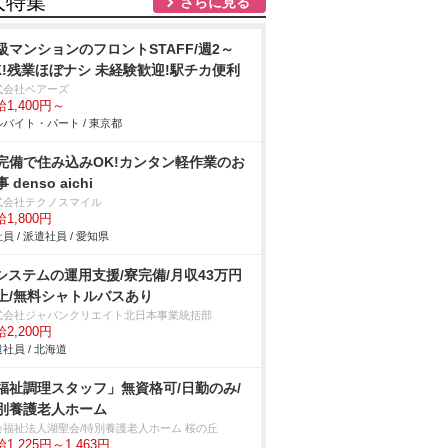
人特集
さらに見る
級マンションのフロントSTAFF/週2～
K!残業ほぼナシ 未経験歓迎!駅チカ便利
式会社ベアーズ
1,400円～
バイト・パート / 東京都
完備で住み込みOK!カンタン軽作業のお
 denso aichi
式会社テクノスマイル
1,800円
員 / 派遣社員 / 愛知県
Tシステムの運用支援/寮完備/月収43万円
上/無料シャトルバスあり
式会社ジャパンクリエイト北日本事業統括部
2,200円
社員 / 北海道
福祉調理スタッフ」無資格可/日勤のみ/
別養護老人ホーム
会福祉法人湖聖会/特別養護老人ホーム 桜の丘
1,225円～1,463円