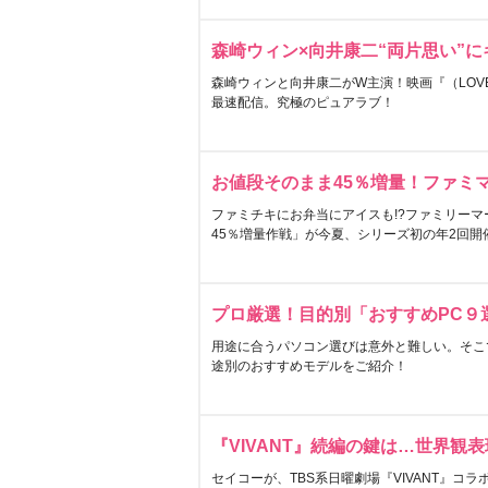
森崎ウィン×向井康二“両片思い”
森崎ウィンと向井康二がW主演！映画『（LOVE S
最速配信。究極のピュアラブ！
お値段そのまま45％増量！ファミ
ファミチキにお弁当にアイスも!?ファミリーマ
45％増量作戦」が今夏、シリーズ初の年2回開
プロ厳選！目的別「おすすめPC９
用途に合うパソコン選びは意外と難しい。そこ
途別のおすすめモデルをご紹介！
『VIVANT』続編の鍵は…世界観
セイコーが、TBS系日曜劇場『VIVANT』コ