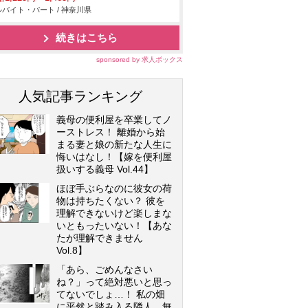
バイト・パート / 神奈川県
続きはこちら
sponsored by 求人ボックス
人気記事ランキング
義母の便利屋を卒業してノ
ーストレス！ 離婚から始
まる妻と娘の新たな人生に
悔いはなし！【嫁を便利屋
扱いする義母 Vol.44】
ほぼ手ぶらなのに彼女の荷
物は持ちたくない？ 彼を
理解できないけど楽しまな
いともったいない！【あな
たが理解できません
Vol.8】
「あら、ごめんなさい
ね？」って絶対悪いと思っ
てないでしょ…！ 私の畑
に平然と踏み入る隣人…無