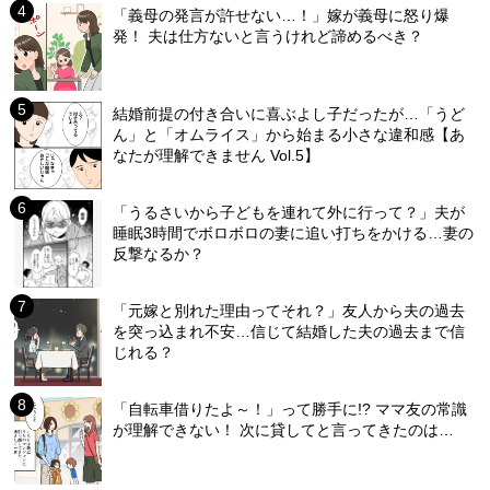
「義母の発言が許せない…！」嫁が義母に怒り爆
発！ 夫は仕方ないと言うけれど諦めるべき？
結婚前提の付き合いに喜ぶよし子だったが…「うど
ん」と「オムライス」から始まる小さな違和感【あ
なたが理解できません Vol.5】
「うるさいから子どもを連れて外に行って？」夫が
睡眠3時間でボロボロの妻に追い打ちをかける…妻の
反撃なるか？
「元嫁と別れた理由ってそれ？」友人から夫の過去
を突っ込まれ不安…信じて結婚した夫の過去まで信
じれる？
「自転車借りたよ～！」って勝手に!? ママ友の常識
が理解できない！ 次に貸してと言ってきたのは…