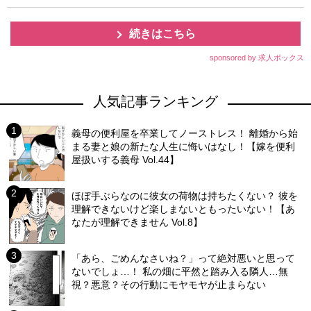
続きはこちら
sponsored by 求人ボックス
人気記事ランキング
義母の便利屋を卒業してノーストレス！ 離婚から始
まる妻と娘の新たな人生に悔いはなし！【嫁を便利
屋扱いする義母 Vol.44】
ほぼ手ぶらなのに彼女の荷物は持ちたくない？ 彼を
理解できないけど楽しまないともったいない！【あ
なたが理解できません Vol.8】
「あら、ごめんなさいね？」って絶対悪いと思って
ないでしょ…！ 私の畑に平然と踏み入る隣人…無
視？悪意？その行動にモヤモヤが止まらない