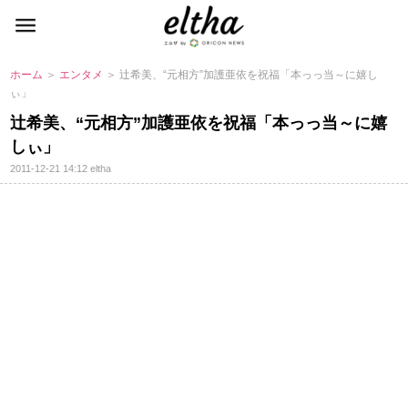
ホーム
＞
エンタメ
＞ 辻希美、“元相方”加護亜依を祝福「本っっ当～に嬉し
ぃ」
辻希美、“元相方”加護亜依を祝福「本っっ当～に嬉
しぃ」
2011-12-21 14:12
eltha