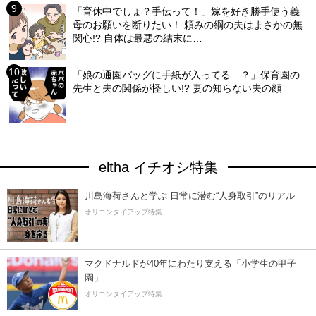
「育休中でしょ？手伝って！」嫁を好き勝手使う義
母のお願いを断りたい！ 頼みの綱の夫はまさかの無
関心!? 自体は最悪の結末に…
「娘の通園バッグに手紙が入ってる…？」保育園の
先生と夫の関係が怪しい!? 妻の知らない夫の顔
eltha イチオシ特集
川島海荷さんと学ぶ 日常に潜む“人身取引”のリアル
オリコンタイアップ特集
マクドナルドが40年にわたり支える「小学生の甲子
園」
オリコンタイアップ特集