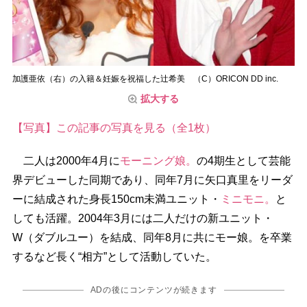
加護亜依（右）の入籍＆妊娠を祝福した辻希美 （C）ORICON DD inc.
拡大する
【写真】この記事の写真を見る（全1枚）
二人は2000年4月に
モーニング娘。
の4期生として芸能
界デビューした同期であり、同年7月に矢口真里をリーダ
ーに結成された身長150cm未満ユニット・
ミニモニ。
と
しても活躍。2004年3月には二人だけの新ユニット・
W（ダブルユー）を結成、同年8月に共にモー娘。を卒業
するなど長く“相方”として活動していた。
ADの後にコンテンツが続きます