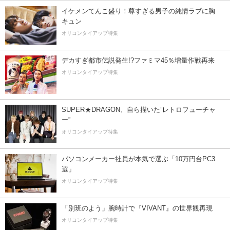
イケメンてんこ盛り！尊すぎる男子の純情ラブに胸
キュン
オリコンタイアップ特集
デカすぎ都市伝説発生!?ファミマ45％増量作戦再来
オリコンタイアップ特集
SUPER★DRAGON、自ら描いた”レトロフューチャ
ー”
オリコンタイアップ特集
パソコンメーカー社員が本気で選ぶ「10万円台PC3
選」
オリコンタイアップ特集
「別班のよう」腕時計で『VIVANT』の世界観再現
オリコンタイアップ特集