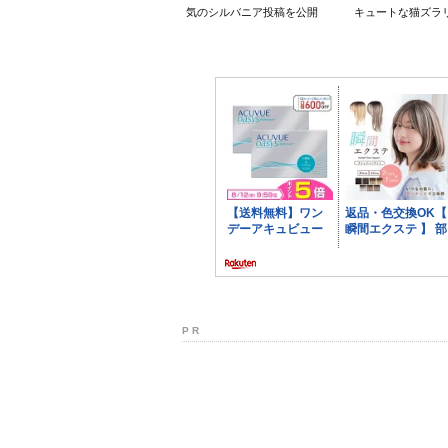
気のシルバニア投稿を公開
キュートな猫ズラ
P R