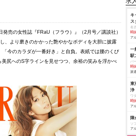
求
キ
ス
名
2日発売の女性誌『FRaU（フラウ）』（2月号／講談社）
時給
アル
功し、より磨きのかかった艶やかなボディを大胆に披露
一
が、「今のカラダが一番好き」と自負。表紙では腰のくび
駅
ら美尻へのS字ラインを見せつつ、余裕の笑みを浮かべ
パ
時給
派遣
東
浄
ワ
時給
アル
障
ソ
アル