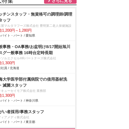
人特集
さらに見る
ッチンスタッフ・無資格可の調理師/調理
タッフ
古屋マルタマフーズ株式会社 豊明第二老人保健施設
1,200円～1,280円
バイト・パート / 愛知県
般事務・OA事務/お盆明け8/17開始旭川
スグ一般事務 16時台定時長期
ーソルエクセルHRパートナーズ株式会社
1,300円
社員 / 北海道
海大学医学部付属病院での借用器材洗
・滅菌スタッフ
タキューセイモア株式会社 業務部
1,300円
バイト・パート / 神奈川県
がい者採用/事務スタッフ
フィアメディ株式会社
バイト・パート / 東京都