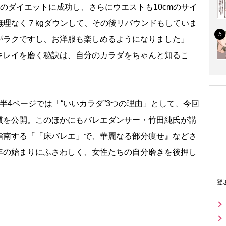
gのダイエットに成功し、さらにウエストも10cmのサイ
理なく７kgダウンして、その後リバウンドもしていま
がラクですし、お洋服も楽しめるようになりました」
キレイを磨く秘訣は、自分のカラダをちゃんと知るこ
4ページでは「“いいカラダ”3つの理由」として、今回
慣を公開。このほかにもバレエダンサー・竹田純氏が講
指南する『「床バレエ」で、華麗なる部分痩せ』などさ
年の始まりにふさわしく、女性たちの自分磨きを後押し
登