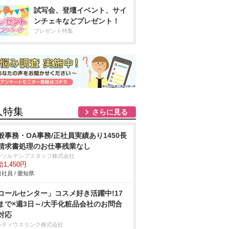
試写会、登壇イベント、サイ
ンチェキなどプレゼント！
プレゼント特集
人特集
さらに見る
般事務・OA事務/正社員実績あり1450長
請求書処理のお仕事残業なし
ーソルテンプスタッフ株式会社
1,450円
社員 / 愛知県
コールセンター」コスメ好き活躍中!17
まで×週3日～/大手化粧品会社のお問合
対応
ルティウスリンク株式会社