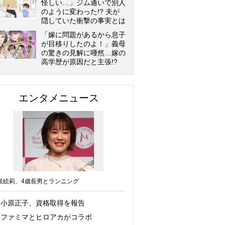
怪しい…」ジム通いで別人
のように変わった!? 夫が
隠していた衝撃の事実とは
「嫁に問題があるから息子
が目移りしたのよ！」義母
の驚きの見解に唖然…嫁の
高学歴が原因だと主張!?
エンタメニュース
坂絵莉、4歳長男とランニング
小原正子、資格取得を報告
ファミマとヒロアカがコラボ