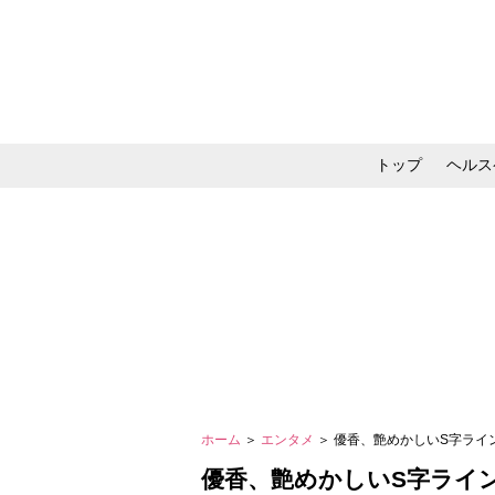
トップ
ヘルス
メイク・コスメ・スキ
ホーム
＞
エンタメ
＞ 優香、艶めかしいS字ライ
優香、艶めかしいS字ライン