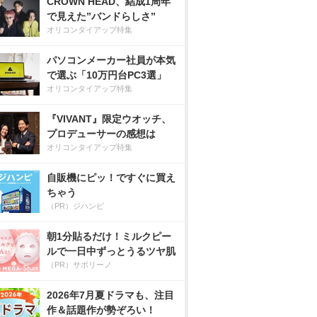
CROWN HEAD、結成1周年
で見えた”バンドらしさ”
オリコンタイアップ特集
パソコンメーカー社員が本気
で選ぶ「10万円台PC3選」
オリコンタイアップ特集
『VIVANT』限定ウオッチ、
プロデューサーの感想は
オリコンタイアップ特集
自販機にピッ！ですぐに買え
ちゃう
（PR）ジハンピ
朝1分貼るだけ！ミルクピー
ルで一日中ずっとうるツヤ肌
（PR）サボリーノ
2026年7月夏ドラマも、注目
作＆話題作が勢ぞろい！