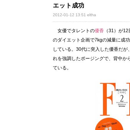
エット成功
2012-01-12 13:51
eltha
女優でタレントの
優香
（31）が1
のダイエット企画で7kgの減量に成
している。30代に突入した優香だ
れを強調したポージングで、背中か
ている。