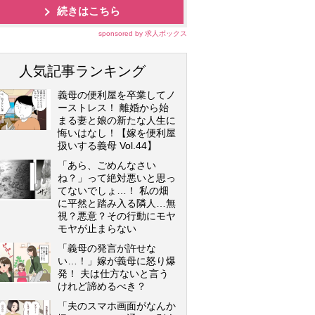
続きはこちら
sponsored by 求人ボックス
人気記事ランキング
義母の便利屋を卒業してノ
ーストレス！ 離婚から始
まる妻と娘の新たな人生に
悔いはなし！【嫁を便利屋
扱いする義母 Vol.44】
「あら、ごめんなさい
ね？」って絶対悪いと思っ
てないでしょ…！ 私の畑
に平然と踏み入る隣人…無
視？悪意？その行動にモヤ
モヤが止まらない
「義母の発言が許せな
い…！」嫁が義母に怒り爆
発！ 夫は仕方ないと言う
けれど諦めるべき？
「夫のスマホ画面がなんか