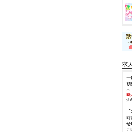
求
一
期
パ
時給
派遣
「
時
せ
ア