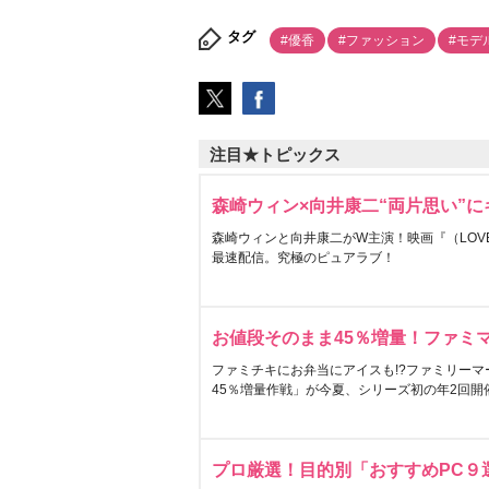
タグ
#優香
#ファッション
#モデ
注目★トピックス
森崎ウィン×向井康二“両片思い”
森崎ウィンと向井康二がW主演！映画『（LOVE S
最速配信。究極のピュアラブ！
お値段そのまま45％増量！ファミ
ファミチキにお弁当にアイスも!?ファミリーマ
45％増量作戦」が今夏、シリーズ初の年2回開
プロ厳選！目的別「おすすめPC９