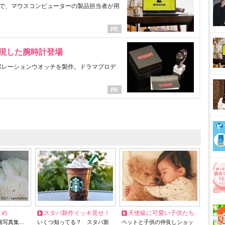
で、マウスコンピューターの製品担当者が用
表現した腕時計登場
ラボレーションウオッチを製作。ドラマプロデ
とめ
スタバ新作イッキ見せ！
天使級に可愛い子供たち
猫写真集…
いくつ知ってる？ スタバ新
ペットと子供の仲良しショッ