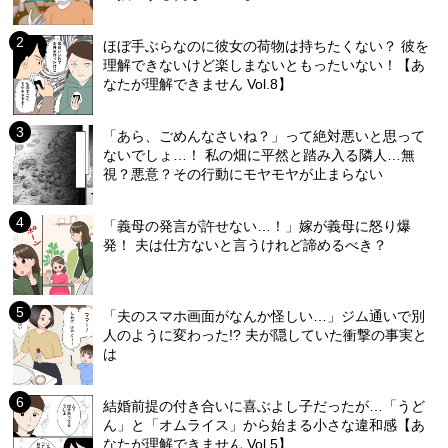
ほぼ手ぶらなのに彼女の荷物は持ちたくない？ 彼を
理解できないけど楽しまないともったいない！【あ
なたが理解できません Vol.8】
「あら、ごめんなさいね？」って絶対悪いと思って
ないでしょ…！ 私の畑に平然と踏み入る隣人…無
視？悪意？その行動にモヤモヤが止まらない
「義母の発言が許せない…！」嫁が義母に怒り爆
発！ 夫は仕方ないと言うけれど諦めるべき？
「夫のスマホ画面がなんか怪しい…」ジム通いで別
人のように変わった!? 夫が隠していた衝撃の事実と
は
結婚前提の付き合いに喜ぶよし子だったが…「うど
ん」と「オムライス」から始まる小さな違和感【あ
なたが理解できません Vol.5】