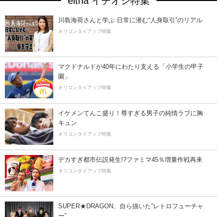
eltha イチオシ特集
川島海荷さんと学ぶ 日常に潜む“人身取引”のリアル
オリコンタイアップ特集
マクドナルドが40年にわたり支える「小学生の甲子
園」
オリコンタイアップ特集
イケメンてんこ盛り！尊すぎる男子の純情ラブに胸
キュン
オリコンタイアップ特集
デカすぎ都市伝説発生!?ファミマ45％増量作戦再来
オリコンタイアップ特集
SUPER★DRAGON、自ら描いた”レトロフューチャ
ー”