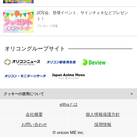
試写会、登壇イベント、サインチェキなどプレゼン
ト！
プレゼント特集
オリコングループサイト
クッキーの使用について
このサイトでは Cookie を使用して、ユーザーに合わせたコンテンツや広告の
elthaとは
表示、ソーシャル メディア機能の提供、広告の表示回数やクリック数の測定を
会社概要
個人情報保護方針
行っています。
また、ユーザーによるサイトの利用状況についても情報を収集し、ソーシャル
お問い合わせ
採用情報
メディアや広告配信、データ解析の各パートナーに提供しています。
各パートナーは、この情報とユーザーが各パートナーに提供した他の情報や、
© oricon ME inc.
ユーザーが各パートナーのサービスを使用したときに収集した他の情報を組み