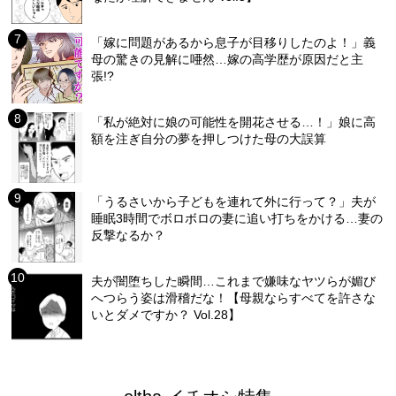
「嫁に問題があるから息子が目移りしたのよ！」義
母の驚きの見解に唖然…嫁の高学歴が原因だと主
張!?
「私が絶対に娘の可能性を開花させる…！」娘に高
額を注ぎ自分の夢を押しつけた母の大誤算
「うるさいから子どもを連れて外に行って？」夫が
睡眠3時間でボロボロの妻に追い打ちをかける…妻の
反撃なるか？
夫が闇堕ちした瞬間…これまで嫌味なヤツらが媚び
へつらう姿は滑稽だな！【母親ならすべてを許さな
いとダメですか？ Vol.28】