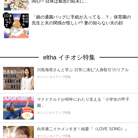
関心!? 自体は最悪の結末に…
「娘の通園バッグに手紙が入ってる…？」保育園の
先生と夫の関係が怪しい!? 妻の知らない夫の顔
eltha イチオシ特集
川島海荷さんと学ぶ 日常に潜む“人身取引”のリアル
オリコンタイアップ特集
マクドナルドが40年にわたり支える「小学生の甲子
園」
オリコンタイアップ特集
向井康二イケメンすぎ！純愛『（LOVE SONG）』
オリコンタイアップ特集