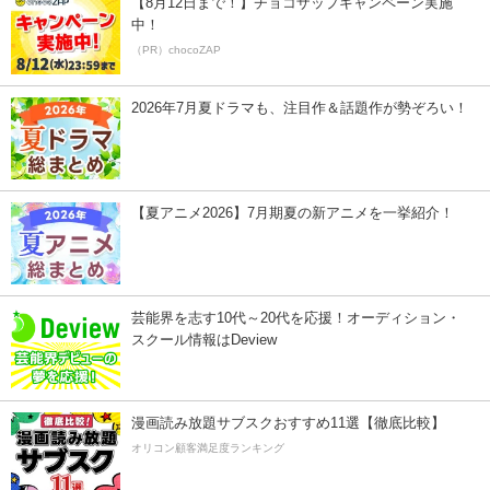
【8月12日まで！】チョコザップキャンペーン実施
中！
（PR）chocoZAP
2026年7月夏ドラマも、注目作＆話題作が勢ぞろい！
【夏アニメ2026】7月期夏の新アニメを一挙紹介！
芸能界を志す10代～20代を応援！オーディション・
スクール情報はDeview
漫画読み放題サブスクおすすめ11選【徹底比較】
オリコン顧客満足度ランキング