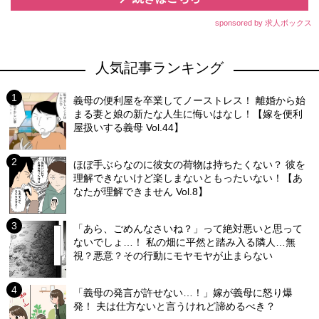
sponsored by 求人ボックス
人気記事ランキング
義母の便利屋を卒業してノーストレス！ 離婚から始
まる妻と娘の新たな人生に悔いはなし！【嫁を便利
屋扱いする義母 Vol.44】
ほぼ手ぶらなのに彼女の荷物は持ちたくない？ 彼を
理解できないけど楽しまないともったいない！【あ
なたが理解できません Vol.8】
「あら、ごめんなさいね？」って絶対悪いと思って
ないでしょ…！ 私の畑に平然と踏み入る隣人…無
視？悪意？その行動にモヤモヤが止まらない
「義母の発言が許せない…！」嫁が義母に怒り爆
発！ 夫は仕方ないと言うけれど諦めるべき？