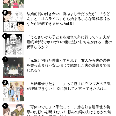
結婚前提の付き合いに喜ぶよし子だったが…「うど
ん」と「オムライス」から始まる小さな違和感【あ
なたが理解できません Vol.5】
「うるさいから子どもを連れて外に行って？」夫が
睡眠3時間でボロボロの妻に追い打ちをかける…妻の
反撃なるか？
「元嫁と別れた理由ってそれ？」友人から夫の過去
を突っ込まれ不安…信じて結婚した夫の過去まで信
じれる？
「自転車借りたよ～！」って勝手に!? ママ友の常識
が理解できない！ 次に貸してと言ってきたのは…
「育休中でしょ？手伝って！」嫁を好き勝手使う義
母のお願いを断りたい！ 頼みの綱の夫はまさかの無