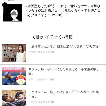
夫が闇堕ちした瞬間…これまで嫌味なヤツらが媚び
へつらう姿は滑稽だな！【母親ならすべてを許さな
いとダメですか？ Vol.28】
eltha イチオシ特集
川島海荷さんと学ぶ 日常に潜む“人身取引”のリアル
オリコンタイアップ特集
マクドナルドが40年にわたり支える「小学生の甲子
園」
オリコンタイアップ特集
イケメンてんこ盛り！尊すぎる男子の純情ラブに胸
キュン
オリコンタイアップ特集