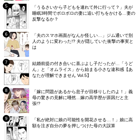
「うるさいから子どもを連れて外に行って？」夫が
睡眠3時間でボロボロの妻に追い打ちをかける…妻の
反撃なるか？
「夫のスマホ画面がなんか怪しい…」ジム通いで別
人のように変わった!? 夫が隠していた衝撃の事実と
は
結婚前提の付き合いに喜ぶよし子だったが…「うど
ん」と「オムライス」から始まる小さな違和感【あ
なたが理解できません Vol.5】
「嫁に問題があるから息子が目移りしたのよ！」義
母の驚きの見解に唖然…嫁の高学歴が原因だと主
張!?
「私が絶対に娘の可能性を開花させる…！」娘に高
額を注ぎ自分の夢を押しつけた母の大誤算