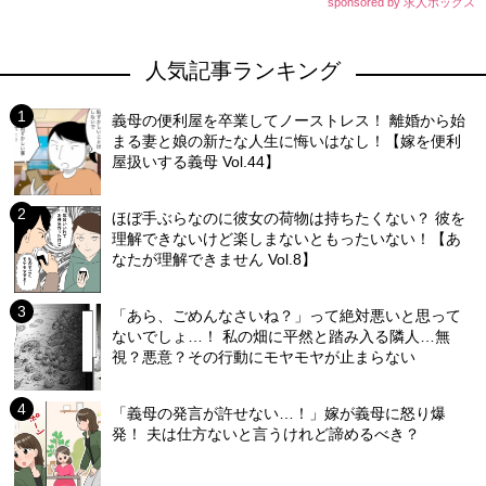
sponsored by 求人ボックス
人気記事ランキング
義母の便利屋を卒業してノーストレス！ 離婚から始
まる妻と娘の新たな人生に悔いはなし！【嫁を便利
屋扱いする義母 Vol.44】
ほぼ手ぶらなのに彼女の荷物は持ちたくない？ 彼を
理解できないけど楽しまないともったいない！【あ
なたが理解できません Vol.8】
「あら、ごめんなさいね？」って絶対悪いと思って
ないでしょ…！ 私の畑に平然と踏み入る隣人…無
視？悪意？その行動にモヤモヤが止まらない
「義母の発言が許せない…！」嫁が義母に怒り爆
発！ 夫は仕方ないと言うけれど諦めるべき？