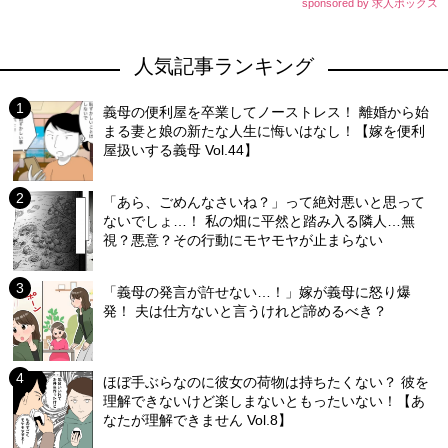
sponsored by 求人ボックス
人気記事ランキング
義母の便利屋を卒業してノーストレス！ 離婚から始
まる妻と娘の新たな人生に悔いはなし！【嫁を便利
屋扱いする義母 Vol.44】
「あら、ごめんなさいね？」って絶対悪いと思って
ないでしょ…！ 私の畑に平然と踏み入る隣人…無
視？悪意？その行動にモヤモヤが止まらない
「義母の発言が許せない…！」嫁が義母に怒り爆
発！ 夫は仕方ないと言うけれど諦めるべき？
ほぼ手ぶらなのに彼女の荷物は持ちたくない？ 彼を
理解できないけど楽しまないともったいない！【あ
なたが理解できません Vol.8】