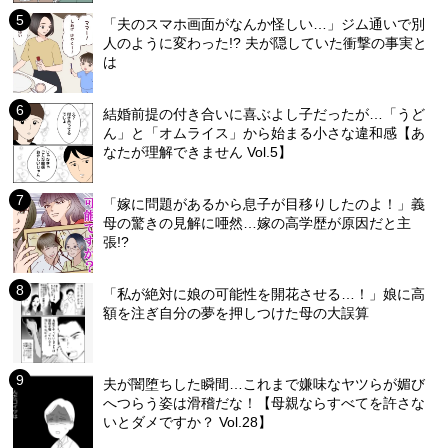
「夫のスマホ画面がなんか怪しい…」ジム通いで別
人のように変わった!? 夫が隠していた衝撃の事実と
は
結婚前提の付き合いに喜ぶよし子だったが…「うど
ん」と「オムライス」から始まる小さな違和感【あ
なたが理解できません Vol.5】
「嫁に問題があるから息子が目移りしたのよ！」義
母の驚きの見解に唖然…嫁の高学歴が原因だと主
張!?
「私が絶対に娘の可能性を開花させる…！」娘に高
額を注ぎ自分の夢を押しつけた母の大誤算
夫が闇堕ちした瞬間…これまで嫌味なヤツらが媚び
へつらう姿は滑稽だな！【母親ならすべてを許さな
いとダメですか？ Vol.28】