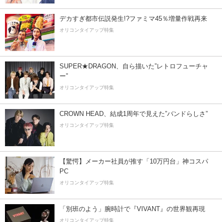
デカすぎ都市伝説発生!?ファミマ45％増量作戦再来
オリコンタイアップ特集
SUPER★DRAGON、自ら描いた”レトロフューチャ
ー”
オリコンタイアップ特集
CROWN HEAD、結成1周年で見えた”バンドらしさ”
オリコンタイアップ特集
【驚愕】メーカー社員が推す「10万円台」神コスパ
PC
オリコンタイアップ特集
「別班のよう」腕時計で『VIVANT』の世界観再現
オリコンタイアップ特集