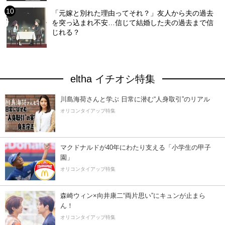
「元嫁と別れた理由ってそれ？」友人から夫の過去
を突っ込まれ不安…信じて結婚した夫の過去まで信
じれる？
eltha イチオシ特集
川島海荷さんと学ぶ 日常に潜む“人身取引”のリアル
オリコンタイアップ特集
マクドナルドが40年にわたり支える「小学生の甲子
園」
オリコンタイアップ特集
森崎ウィン×向井康二“両片思い”にキュンが止まら
ん！
オリコンタイアップ特集