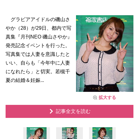
グラビアアイドルの磯山さ
か（28）が29日、都内で写
真集『月刊NEO 磯山さやか』
発売記念イベントを行った。
写真集では人妻を意識したと
いい、自らも「今年中に人妻
になれたら」と切実。若槻千
夏の結婚＆妊娠...
拡大する
記事全文を読む