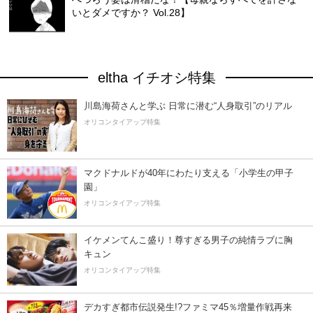
いとダメですか？ Vol.28】
eltha イチオシ特集
川島海荷さんと学ぶ 日常に潜む“人身取引”のリアル
オリコンタイアップ特集
マクドナルドが40年にわたり支える「小学生の甲子
園」
オリコンタイアップ特集
イケメンてんこ盛り！尊すぎる男子の純情ラブに胸
キュン
オリコンタイアップ特集
デカすぎ都市伝説発生!?ファミマ45％増量作戦再来