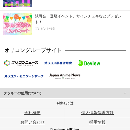
試写会、登壇イベント、サインチェキなどプレゼン
ト！
プレゼント特集
オリコングループサイト
クッキーの使用について
このサイトでは Cookie を使用して、ユーザーに合わせたコンテンツや広告の
elthaとは
表示、ソーシャル メディア機能の提供、広告の表示回数やクリック数の測定を
会社概要
個人情報保護方針
行っています。
また、ユーザーによるサイトの利用状況についても情報を収集し、ソーシャル
お問い合わせ
採用情報
メディアや広告配信、データ解析の各パートナーに提供しています。
各パートナーは、この情報とユーザーが各パートナーに提供した他の情報や、
© oricon ME inc.