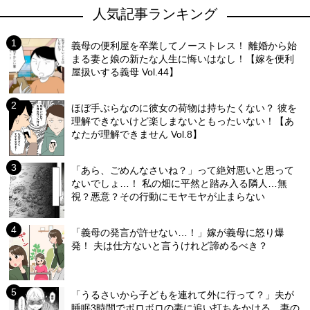
人気記事ランキング
義母の便利屋を卒業してノーストレス！ 離婚から始
まる妻と娘の新たな人生に悔いはなし！【嫁を便利
屋扱いする義母 Vol.44】
ほぼ手ぶらなのに彼女の荷物は持ちたくない？ 彼を
理解できないけど楽しまないともったいない！【あ
なたが理解できません Vol.8】
「あら、ごめんなさいね？」って絶対悪いと思って
ないでしょ…！ 私の畑に平然と踏み入る隣人…無
視？悪意？その行動にモヤモヤが止まらない
「義母の発言が許せない…！」嫁が義母に怒り爆
発！ 夫は仕方ないと言うけれど諦めるべき？
「うるさいから子どもを連れて外に行って？」夫が
睡眠3時間でボロボロの妻に追い打ちをかける…妻の