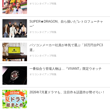
オリコンタイアップ特集
SUPER★DRAGON、自ら描いた”レトロフューチャ
ー”
オリコンタイアップ特集
パソコンメーカー社員が本気で選ぶ「10万円台PC3
選」
オリコンタイアップ特集
一番似合う登場人物は…『VIVANT』限定ウオッチ
オリコンタイアップ特集
2026年7月夏ドラマも、注目作＆話題作が勢ぞろい！