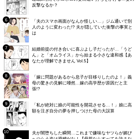
反撃なるか？
「夫のスマホ画面がなんか怪しい…」ジム通いで別
人のように変わった!? 夫が隠していた衝撃の事実と
は
結婚前提の付き合いに喜ぶよし子だったが…「うど
ん」と「オムライス」から始まる小さな違和感【あ
なたが理解できません Vol.5】
「嫁に問題があるから息子が目移りしたのよ！」義
母の驚きの見解に唖然…嫁の高学歴が原因だと主
張!?
「私が絶対に娘の可能性を開花させる…！」娘に高
額を注ぎ自分の夢を押しつけた母の大誤算
夫が闇堕ちした瞬間…これまで嫌味なヤツらが媚び
へつらう姿は滑稽だな！【母親ならすべてを許さな