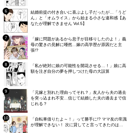
結婚前提の付き合いに喜ぶよし子だったが…「うど
ん」と「オムライス」から始まる小さな違和感【あ
なたが理解できません Vol.5】
「嫁に問題があるから息子が目移りしたのよ！」義
母の驚きの見解に唖然…嫁の高学歴が原因だと主
張!?
「私が絶対に娘の可能性を開花させる…！」娘に高
額を注ぎ自分の夢を押しつけた母の大誤算
「元嫁と別れた理由ってそれ？」友人から夫の過去
を突っ込まれ不安…信じて結婚した夫の過去まで信
じれる？
「自転車借りたよ～！」って勝手に!? ママ友の常識
が理解できない！ 次に貸してと言ってきたのは…