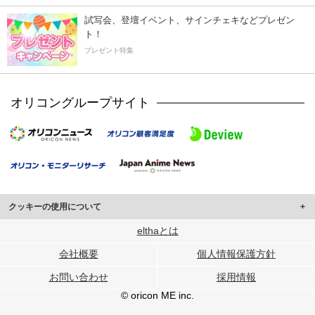
試写会、登壇イベント、サインチェキなどプレゼン
ト！
プレゼント特集
オリコングループサイト
クッキーの使用について
このサイトでは Cookie を使用して、ユーザーに合わせたコンテンツや広告の
elthaとは
表示、ソーシャル メディア機能の提供、広告の表示回数やクリック数の測定を
会社概要
個人情報保護方針
行っています。
また、ユーザーによるサイトの利用状況についても情報を収集し、ソーシャル
お問い合わせ
採用情報
メディアや広告配信、データ解析の各パートナーに提供しています。
各パートナーは、この情報とユーザーが各パートナーに提供した他の情報や、
© oricon ME inc.
ユーザーが各パートナーのサービスを使用したときに収集した他の情報を組み
合わせて使用することがあります。