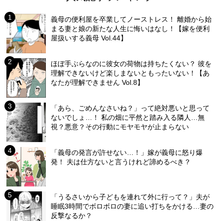
義母の便利屋を卒業してノーストレス！ 離婚から始
まる妻と娘の新たな人生に悔いはなし！【嫁を便利
屋扱いする義母 Vol.44】
ほぼ手ぶらなのに彼女の荷物は持ちたくない？ 彼を
理解できないけど楽しまないともったいない！【あ
なたが理解できません Vol.8】
「あら、ごめんなさいね？」って絶対悪いと思って
ないでしょ…！ 私の畑に平然と踏み入る隣人…無
視？悪意？その行動にモヤモヤが止まらない
「義母の発言が許せない…！」嫁が義母に怒り爆
発！ 夫は仕方ないと言うけれど諦めるべき？
「うるさいから子どもを連れて外に行って？」夫が
睡眠3時間でボロボロの妻に追い打ちをかける…妻の
反撃なるか？