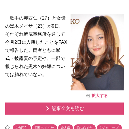
歌手の赤西仁（27）と女優
の黒木メイサ（23）が9日、
それぞれ所属事務所を通じて
今月2日に入籍したことをFAX
で報告した。両者ともに挙
式・披露宴の予定や、一部で
報じられた黒木の妊娠につい
ては触れていない。
拡大する
記事全文を読む
#赤西仁
#黒木メイサ
#結婚
#おめでた
#ジャニーズ