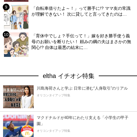
「自転車借りたよ～！」って勝手に!? ママ友の常識
が理解できない！ 次に貸してと言ってきたのは…
「育休中でしょ？手伝って！」嫁を好き勝手使う義
母のお願いを断りたい！ 頼みの綱の夫はまさかの無
関心!? 自体は最悪の結末に…
eltha イチオシ特集
川島海荷さんと学ぶ 日常に潜む“人身取引”のリアル
オリコンタイアップ特集
マクドナルドが40年にわたり支える「小学生の甲子
園」
オリコンタイアップ特集