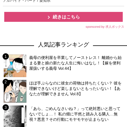
アルバイト・パート / 愛知県
続きはこちら
sponsored by 求人ボックス
人気記事ランキング
義母の便利屋を卒業してノーストレス！ 離婚から始
まる妻と娘の新たな人生に悔いはなし！【嫁を便利
屋扱いする義母 Vol.44】
ほぼ手ぶらなのに彼女の荷物は持ちたくない？ 彼を
理解できないけど楽しまないともったいない！【あ
なたが理解できません Vol.8】
「あら、ごめんなさいね？」って絶対悪いと思って
ないでしょ…！ 私の畑に平然と踏み入る隣人…無
視？悪意？その行動にモヤモヤが止まらない