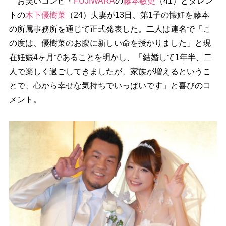
お笑いコンビ・
FUJIWARA
の
藤本敏史
（41）とタレン
トの
木下優樹菜
（24）夫妻が13日、第1子の懐妊を藤本
の所属事務所を通じて正式発表した。二人は連名で「こ
の度は、優樹菜のお腹に新しい命を授かりました」と現
在妊娠4ヶ月であることを明かし、「結婚して1年半、二
人で楽しく過ごしてきましたが、家族が増えるというこ
とで、心から幸せな気持ちでいっぱいです」と喜びのコ
メント。