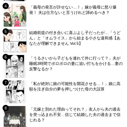
「義母の発言が許せない…！」嫁が義母に怒り爆
発！ 夫は仕方ないと言うけれど諦めるべき？
結婚前提の付き合いに喜ぶよし子だったが…「うど
ん」と「オムライス」から始まる小さな違和感【あ
なたが理解できません Vol.5】
「うるさいから子どもを連れて外に行って？」夫が
睡眠3時間でボロボロの妻に追い打ちをかける…妻の
反撃なるか？
「私が絶対に娘の可能性を開花させる…！」娘に高
額を注ぎ自分の夢を押しつけた母の大誤算
「元嫁と別れた理由ってそれ？」友人から夫の過去
を突っ込まれ不安…信じて結婚した夫の過去まで信
じれる？