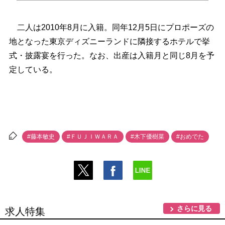
二人は2010年8月に入籍。同年12月5日にプロポーズの
地となった東京ディズニーランドに隣接するホテルで挙
式・披露宴を行った。なお、出産は入籍月と同じ8月を予
定している。
#藤本敏史
#ＦＵＪＩＷＡＲＡ
#木下優樹菜
#おめでた
さらに見る
求人特集