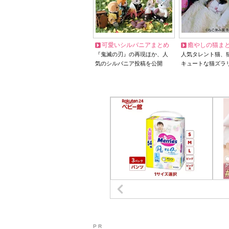
可愛いシルバニアまとめ
癒やしの猫ま
『鬼滅の刃』の再現ほか、人
人気タレント猫、
気のシルバニア投稿を公開
キュートな猫ズラ
P R