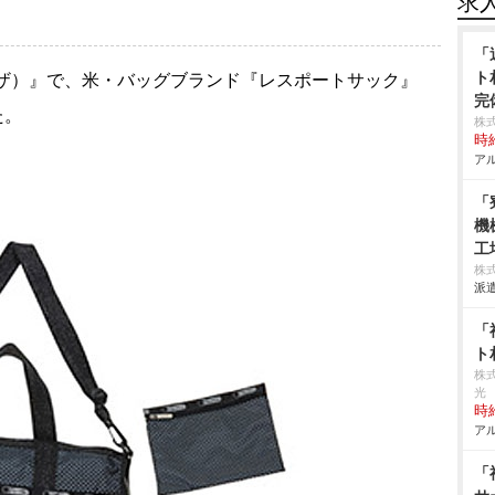
求
「
ト
ラザ）』で、米・バッグブランド『レスポートサック』
完
た。
株
時給
アル
「
機
工
株
派遣
「
ト
株
光
時給
アル
「