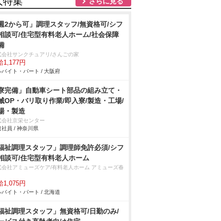
人特集
さらに見る
週2から可」調理スタッフ/無資格可/シフ
相談可/住宅型有料老人ホーム/社会保障
備
式会社サンクチュアリ/さんごの家
1,177円
バイト・パート / 大阪府
寮完備」自動車シート部品の組み立て・
械OP・バリ取り作業/即入寮/製造・工場/
場・製造
式会社京栄センター
社員 / 神奈川県
福祉調理スタッフ」調理師免許必須/シフ
相談可/住宅型有料老人ホーム
式会社アミューズケア/有料老人ホーム アミューズ春
1,075円
バイト・パート / 北海道
福祉調理スタッフ」無資格可/日勤のみ/