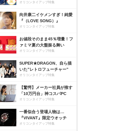
オリコンタイアップ特集
向井康二イケメンすぎ！純愛
『（LOVE SONG）』
オリコンタイアップ特集
お値段そのまま45％増量！フ
ァミマ夏の大盤振る舞い
オリコンタイアップ特集
SUPER★DRAGON、自ら描
いた”レトロフューチャー”
オリコンタイアップ特集
【驚愕】メーカー社員が推す
「10万円台」神コスパPC
オリコンタイアップ特集
一番似合う登場人物は…
『VIVANT』限定ウオッチ
オリコンタイアップ特集