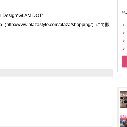
登
l Design“GLAM DOT”
ttp://www.plazastyle.com/plaza/shopping/）にて販