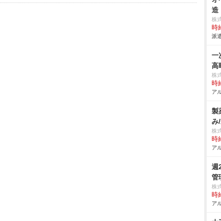
造
株
時給
派遣
一
高
株
時給
アル
製
み
株
時給
アル
週
管
株
時給
アル