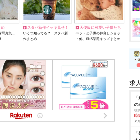
とめ
スタバ新作イッキ見せ！
天使級に可愛い子供たち
猫写真集…
いくつ知ってる？ スタバ新
ペットと子供の仲良しショッ
リ
作まとめ
ト他、SNS話題キッズまとめ
求
「
の
株
時給
アル
「
オ