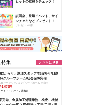
ヒットの推移をチェック！
試写会、登壇イベント、サイ
ンチェキなどプレゼント！
プレゼント特集
人特集
さらに見る
週2から可」調理スタッフ/無資格可/日勤
み/グループホーム/社会保障完備
式会社ケアジャパン/グループホーム 永山亭
1,075円
バイト・パート / 北海道
寮完備」金属加工処理業務、検査、機械
ペレーター/即入寮/製造・工場/工場・製