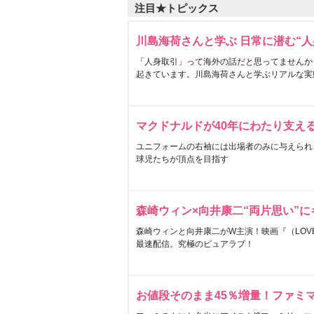
注目★トピックス
川島海荷さんと学ぶ 日常に潜む“人
「人身取引」って海外の話だと思ってませんか
起きています。川島海荷さんと学ぶリアルな実
マクドナルドが40年にわたり支え
ユニフォームの右袖には出場者のみに与えられ
球児たちが頂点を目指す
森崎ウィン×向井康二“両片思い”
森崎ウィンと向井康二がW主演！映画『（LOVE S
最速配信。究極のピュアラブ！
お値段そのまま45％増量！ファミ