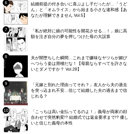
結婚前提の付き合いに喜ぶよし子だったが…「うど
ん」と「オムライス」から始まる小さな違和感【あ
なたが理解できません Vol.5】
「私が絶対に娘の可能性を開花させる…！」娘に高
額を注ぎ自分の夢を押しつけた母の大誤算
夫が闇堕ちした瞬間…これまで嫌味なヤツらが媚び
へつらう姿は滑稽だな！【母親ならすべてを許さな
いとダメですか？ Vol.28】
「元嫁と別れた理由ってそれ？」友人から夫の過去
を突っ込まれ不安…信じて結婚した夫の過去まで信
じれる？
「こっちは高い金払ってるのよ！」義母が両家の顔
合わせで突然豹変!? 結婚式では返金要求まで!? 優し
いと信じた義母の本性