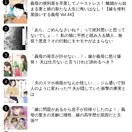
義母の便利屋を卒業してノーストレス！ 離婚から始
まる妻と娘の新たな人生に悔いはなし！【嫁を便利
屋扱いする義母 Vol.44】
「あら、ごめんなさいね？」って絶対悪いと思って
ないでしょ…！ 私の畑に平然と踏み入る隣人…無
視？悪意？その行動にモヤモヤが止まらない
「義母の発言が許せない…！」嫁が義母に怒り爆
発！ 夫は仕方ないと言うけれど諦めるべき？
「夫のスマホ画面がなんか怪しい…」ジム通いで別
人のように変わった!? 夫が隠していた衝撃の事実と
は
「嫁に問題があるから息子が目移りしたのよ！」義
母の驚きの見解に唖然…嫁の高学歴が原因だと主
張!?