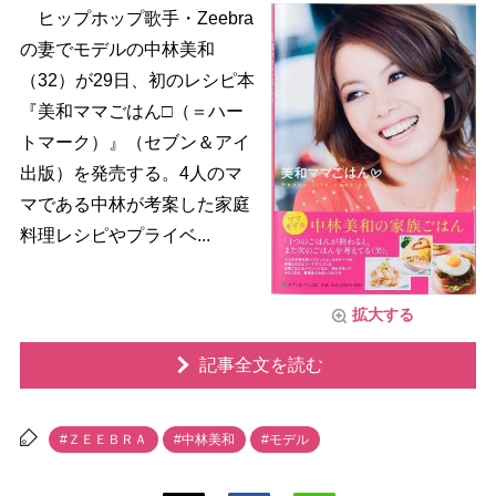
ヒップホップ歌手・Zeebra
の妻でモデルの中林美和
（32）が29日、初のレシピ本
『美和ママごはん□（＝ハー
トマーク）』（セブン＆アイ
出版）を発売する。4人のマ
マである中林が考案した家庭
料理レシピやプライベ...
拡大する
記事全文を読む
#ＺＥＥＢＲＡ
#中林美和
#モデル