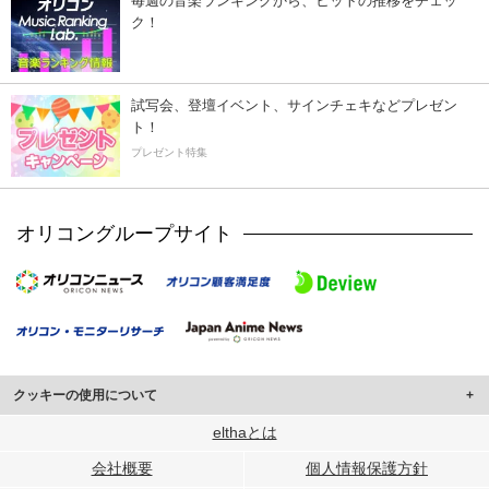
毎週の音楽ランキングから、ヒットの推移をチェッ
ク！
試写会、登壇イベント、サインチェキなどプレゼン
ト！
プレゼント特集
オリコングループサイト
クッキーの使用について
このサイトでは Cookie を使用して、ユーザーに合わせたコンテンツや広告の
elthaとは
表示、ソーシャル メディア機能の提供、広告の表示回数やクリック数の測定を
会社概要
個人情報保護方針
行っています。
また、ユーザーによるサイトの利用状況についても情報を収集し、ソーシャル