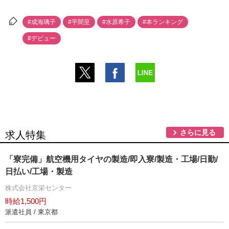
#成海璃子
#平間至
#水原希子
#本ランキング
#デビュー
さらに見る
求人特集
「寮完備」航空機用タイヤの製造/即入寮/製造・工場/日勤/
日払い/工場・製造
株式会社京栄センター
時給1,500円
派遣社員 / 東京都