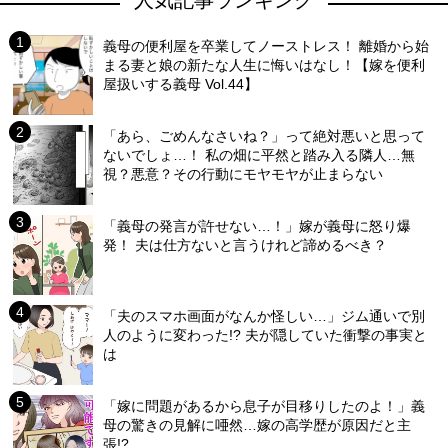
人気記事ランキング
義母の便利屋を卒業してノーストレス！ 離婚から始
まる妻と娘の新たな人生に悔いはなし！【嫁を便利
屋扱いする義母 Vol.44】
「あら、ごめんなさいね？」って絶対悪いと思って
ないでしょ…！ 私の畑に平然と踏み入る隣人…無
視？悪意？その行動にモヤモヤが止まらない
「義母の発言が許せない…！」嫁が義母に怒り爆
発！ 夫は仕方ないと言うけれど諦めるべき？
「夫のスマホ画面がなんか怪しい…」ジム通いで別
人のように変わった!? 夫が隠していた衝撃の事実と
は
「嫁に問題があるから息子が目移りしたのよ！」義
母の驚きの見解に唖然…嫁の高学歴が原因だと主
張!?