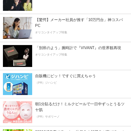
【驚愕】メーカー社員が推す「10万円台」神コスパ
PC
オリコンタイアップ特集
「別班のよう」腕時計で『VIVANT』の世界観再現
オリコンタイアップ特集
自販機にピッ！ですぐに買えちゃう
（PR）ジハンピ
朝1分貼るだけ！ミルクピールで一日中ずっとうるツ
ヤ肌
（PR）サボリーノ