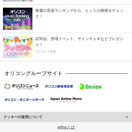
毎週の音楽ランキングから、ヒットの推移をチェッ
ク！
試写会、登壇イベント、サインチェキなどプレゼン
ト！
プレゼント特集
オリコングループサイト
クッキーの使用について
このサイトでは Cookie を使用して、ユーザーに合わせたコンテンツや広告の
elthaとは
表示、ソーシャル メディア機能の提供、広告の表示回数やクリック数の測定を