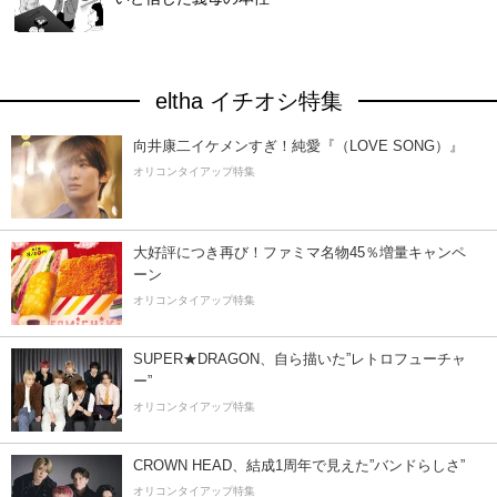
eltha イチオシ特集
向井康二イケメンすぎ！純愛『（LOVE SONG）』
オリコンタイアップ特集
大好評につき再び！ファミマ名物45％増量キャンペ
ーン
オリコンタイアップ特集
SUPER★DRAGON、自ら描いた”レトロフューチャ
ー”
オリコンタイアップ特集
CROWN HEAD、結成1周年で見えた”バンドらしさ”
オリコンタイアップ特集