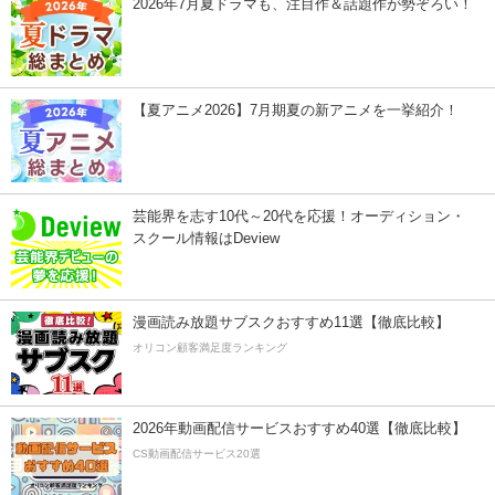
2026年7月夏ドラマも、注目作＆話題作が勢ぞろい！
【夏アニメ2026】7月期夏の新アニメを一挙紹介！
芸能界を志す10代～20代を応援！オーディション・
スクール情報はDeview
漫画読み放題サブスクおすすめ11選【徹底比較】
オリコン顧客満足度ランキング
2026年動画配信サービスおすすめ40選【徹底比較】
CS動画配信サービス20選