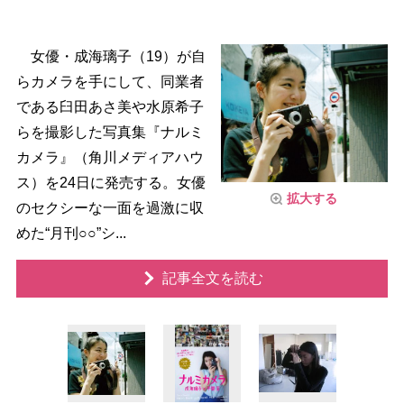
女優・成海璃子（19）が自
らカメラを手にして、同業者
である臼田あさ美や水原希子
らを撮影した写真集『ナルミ
カメラ』（角川メディアハウ
ス）を24日に発売する。女優
拡大する
のセクシーな一面を過激に収
めた“月刊○○”シ...
記事全文を読む