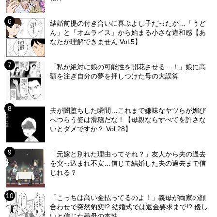
結婚前提の付き合いに喜ぶよし子だったが…「うど
ん」と「オムライス」から始まる小さな違和感【あ
なたが理解できません Vol.5】
「私が絶対に娘の可能性を開花させる…！」娘に高
額を注ぎ自分の夢を押しつけた母の大誤算
夫が闇堕ちした瞬間…これまで嫌味なヤツらが媚び
へつらう姿は滑稽だな！【母親ならすべてを許さな
いとダメですか？ Vol.28】
「元嫁と別れた理由ってそれ？」友人から夫の過去
を突っ込まれ不安…信じて結婚した夫の過去まで信
じれる？
「こっちは高い金払ってるのよ！」義母が両家の顔
合わせで突然豹変!? 結婚式では返金要求まで!? 優し
いと信じた義母の本性