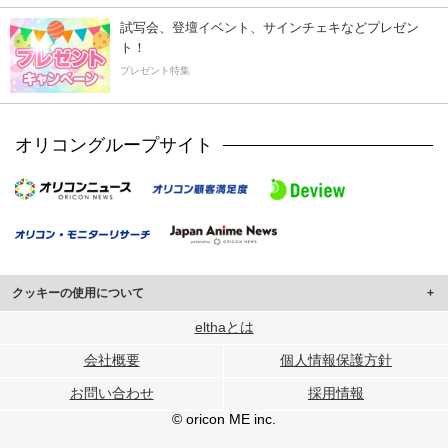
試写会、登壇イベント、サインチェキなどプレゼン
ト！
プレゼント特集
オリコングループサイト
クッキーの使用について
このサイトでは Cookie を使用して、ユーザーに合わせたコンテンツや広告の
elthaとは
表示、ソーシャル メディア機能の提供、広告の表示回数やクリック数の測定を
会社概要
個人情報保護方針
行っています。
また、ユーザーによるサイトの利用状況についても情報を収集し、ソーシャル
お問い合わせ
採用情報
メディアや広告配信、データ解析の各パートナーに提供しています。
各パートナーは、この情報とユーザーが各パートナーに提供した他の情報や、
© oricon ME inc.
ユーザーが各パートナーのサービスを使用したときに収集した他の情報を組み
合わせて使用することがあります。