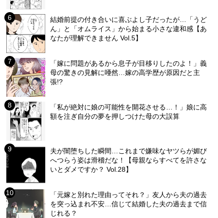
結婚前提の付き合いに喜ぶよし子だったが…「うど
ん」と「オムライス」から始まる小さな違和感【あ
なたが理解できません Vol.5】
「嫁に問題があるから息子が目移りしたのよ！」義
母の驚きの見解に唖然…嫁の高学歴が原因だと主
張!?
「私が絶対に娘の可能性を開花させる…！」娘に高
額を注ぎ自分の夢を押しつけた母の大誤算
夫が闇堕ちした瞬間…これまで嫌味なヤツらが媚び
へつらう姿は滑稽だな！【母親ならすべてを許さな
いとダメですか？ Vol.28】
「元嫁と別れた理由ってそれ？」友人から夫の過去
を突っ込まれ不安…信じて結婚した夫の過去まで信
じれる？