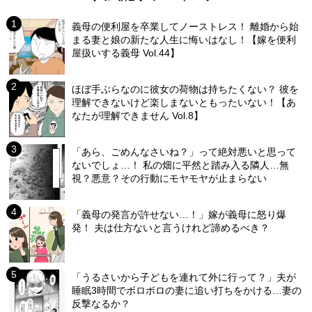
義母の便利屋を卒業してノーストレス！ 離婚から始
まる妻と娘の新たな人生に悔いはなし！【嫁を便利
屋扱いする義母 Vol.44】
ほぼ手ぶらなのに彼女の荷物は持ちたくない？ 彼を
理解できないけど楽しまないともったいない！【あ
なたが理解できません Vol.8】
「あら、ごめんなさいね？」って絶対悪いと思って
ないでしょ…！ 私の畑に平然と踏み入る隣人…無
視？悪意？その行動にモヤモヤが止まらない
「義母の発言が許せない…！」嫁が義母に怒り爆
発！ 夫は仕方ないと言うけれど諦めるべき？
「うるさいから子どもを連れて外に行って？」夫が
睡眠3時間でボロボロの妻に追い打ちをかける…妻の
反撃なるか？