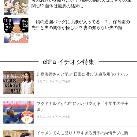
母のお願いを断りたい！ 頼みの綱の夫はまさかの無
関心!? 自体は最悪の結末に…
「娘の通園バッグに手紙が入ってる…？」保育園の
先生と夫の関係が怪しい!? 妻の知らない夫の顔
eltha イチオシ特集
川島海荷さんと学ぶ 日常に潜む“人身取引”のリアル
オリコンタイアップ特集
マクドナルドが40年にわたり支える「小学生の甲子
園」
オリコンタイアップ特集
イケメンてんこ盛り！尊すぎる男子の純情ラブに胸