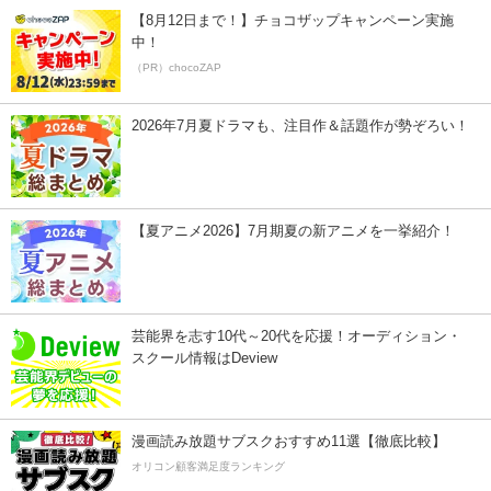
【8月12日まで！】チョコザップキャンペーン実施
中！
（PR）chocoZAP
2026年7月夏ドラマも、注目作＆話題作が勢ぞろい！
【夏アニメ2026】7月期夏の新アニメを一挙紹介！
芸能界を志す10代～20代を応援！オーディション・
スクール情報はDeview
漫画読み放題サブスクおすすめ11選【徹底比較】
オリコン顧客満足度ランキング