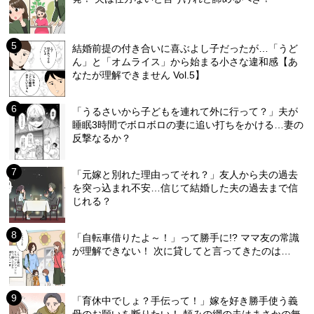
結婚前提の付き合いに喜ぶよし子だったが…「うど
ん」と「オムライス」から始まる小さな違和感【あ
なたが理解できません Vol.5】
「うるさいから子どもを連れて外に行って？」夫が
睡眠3時間でボロボロの妻に追い打ちをかける…妻の
反撃なるか？
「元嫁と別れた理由ってそれ？」友人から夫の過去
を突っ込まれ不安…信じて結婚した夫の過去まで信
じれる？
「自転車借りたよ～！」って勝手に!? ママ友の常識
が理解できない！ 次に貸してと言ってきたのは…
「育休中でしょ？手伝って！」嫁を好き勝手使う義