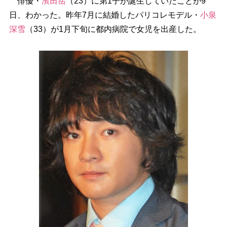
俳優・
濱田岳
（23）に第1子が誕生していたことが9
日、わかった。昨年7月に結婚したパリコレモデル・
小泉
深雪
（33）が1月下旬に都内病院で女児を出産した。