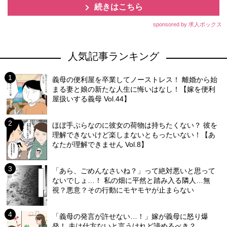
続きはこちら
sponsored by 求人ボックス
人気記事ランキング
義母の便利屋を卒業してノーストレス！ 離婚から始
まる妻と娘の新たな人生に悔いはなし！【嫁を便利
屋扱いする義母 Vol.44】
ほぼ手ぶらなのに彼女の荷物は持ちたくない？ 彼を
理解できないけど楽しまないともったいない！【あ
なたが理解できません Vol.8】
「あら、ごめんなさいね？」って絶対悪いと思って
ないでしょ…！ 私の畑に平然と踏み入る隣人…無
視？悪意？その行動にモヤモヤが止まらない
「義母の発言が許せない…！」嫁が義母に怒り爆
発！ 夫は仕方ないと言うけれど諦めるべき？