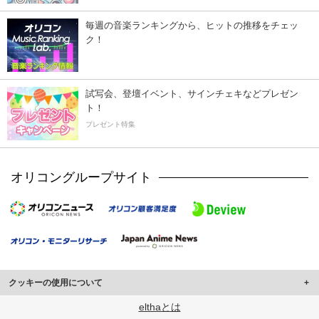
毎週の音楽ランキングから、ヒットの推移をチェッ
ク！
試写会、登壇イベント、サインチェキなどプレゼン
ト！
プレゼント特集
オリコングループサイト
クッキーの使用について
このサイトでは Cookie を使用して、ユーザーに合わせたコンテンツや広告の
elthaとは
表示、ソーシャル メディア機能の提供、広告の表示回数やクリック数の測定を