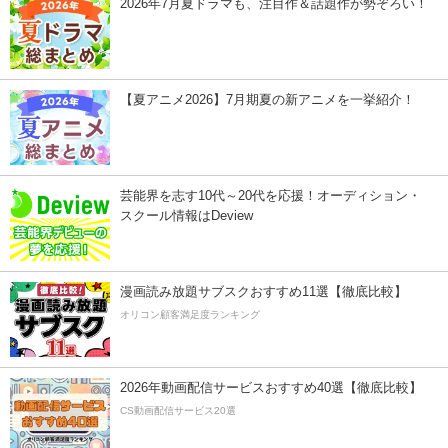
2026年7月夏ドラマも、注目作＆話題作が勢ぞろい！
【夏アニメ2026】7月期夏の新アニメを一挙紹介！
芸能界を志す10代～20代を応援！オーディション・
スクール情報はDeview
漫画読み放題サブスクおすすめ11選【徹底比較】
オリコン顧客満足度ランキング
2026年動画配信サービスおすすめ40選【徹底比較】
CS動画配信サービス20選