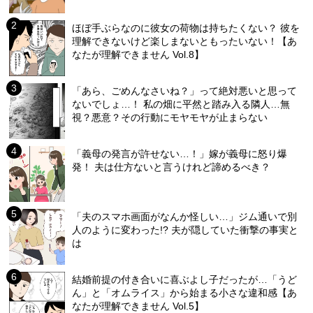
ほぼ手ぶらなのに彼女の荷物は持ちたくない？ 彼を
理解できないけど楽しまないともったいない！【あ
なたが理解できません Vol.8】
「あら、ごめんなさいね？」って絶対悪いと思って
ないでしょ…！ 私の畑に平然と踏み入る隣人…無
視？悪意？その行動にモヤモヤが止まらない
「義母の発言が許せない…！」嫁が義母に怒り爆
発！ 夫は仕方ないと言うけれど諦めるべき？
「夫のスマホ画面がなんか怪しい…」ジム通いで別
人のように変わった!? 夫が隠していた衝撃の事実と
は
結婚前提の付き合いに喜ぶよし子だったが…「うど
ん」と「オムライス」から始まる小さな違和感【あ
なたが理解できません Vol.5】