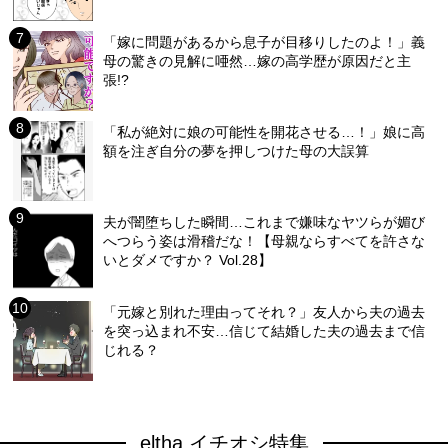
「嫁に問題があるから息子が目移りしたのよ！」義
母の驚きの見解に唖然…嫁の高学歴が原因だと主
張!?
「私が絶対に娘の可能性を開花させる…！」娘に高
額を注ぎ自分の夢を押しつけた母の大誤算
夫が闇堕ちした瞬間…これまで嫌味なヤツらが媚び
へつらう姿は滑稽だな！【母親ならすべてを許さな
いとダメですか？ Vol.28】
「元嫁と別れた理由ってそれ？」友人から夫の過去
を突っ込まれ不安…信じて結婚した夫の過去まで信
じれる？
eltha イチオシ特集