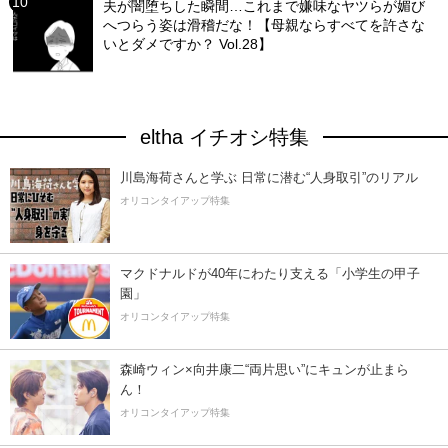
夫が闇堕ちした瞬間…これまで嫌味なヤツらが媚び
へつらう姿は滑稽だな！【母親ならすべてを許さな
いとダメですか？ Vol.28】
eltha イチオシ特集
川島海荷さんと学ぶ 日常に潜む“人身取引”のリアル
オリコンタイアップ特集
マクドナルドが40年にわたり支える「小学生の甲子
園」
オリコンタイアップ特集
森崎ウィン×向井康二“両片思い”にキュンが止まら
ん！
オリコンタイアップ特集