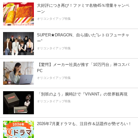
大好評につき再び！ファミマ名物45％増量キャンペ
ーン
オリコンタイアップ特集
SUPER★DRAGON、自ら描いた”レトロフューチャ
ー”
オリコンタイアップ特集
【驚愕】メーカー社員が推す「10万円台」神コスパ
PC
オリコンタイアップ特集
「別班のよう」腕時計で『VIVANT』の世界観再現
オリコンタイアップ特集
2026年7月夏ドラマも、注目作＆話題作が勢ぞろい！