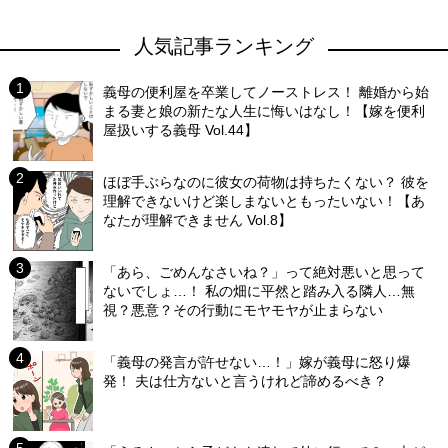
人気記事ランキング
義母の便利屋を卒業してノーストレス！ 離婚から始
まる妻と娘の新たな人生に悔いはなし！【嫁を便利
屋扱いする義母 Vol.44】
ほぼ手ぶらなのに彼女の荷物は持ちたくない？ 彼を
理解できないけど楽しまないともったいない！【あ
なたが理解できません Vol.8】
「あら、ごめんなさいね？」って絶対悪いと思って
ないでしょ…！ 私の畑に平然と踏み入る隣人…無
視？悪意？その行動にモヤモヤが止まらない
「義母の発言が許せない…！」嫁が義母に怒り爆
発！ 夫は仕方ないと言うけれど諦めるべき？