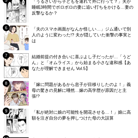
「うるさいから子どもを連れて外に行って？」夫が
睡眠3時間でボロボロの妻に追い打ちをかける…妻の
反撃なるか？
「夫のスマホ画面がなんか怪しい…」ジム通いで別
人のように変わった!? 夫が隠していた衝撃の事実と
は
結婚前提の付き合いに喜ぶよし子だったが…「うど
ん」と「オムライス」から始まる小さな違和感【あ
なたが理解できません Vol.5】
「嫁に問題があるから息子が目移りしたのよ！」義
母の驚きの見解に唖然…嫁の高学歴が原因だと主
張!?
「私が絶対に娘の可能性を開花させる…！」娘に高
額を注ぎ自分の夢を押しつけた母の大誤算