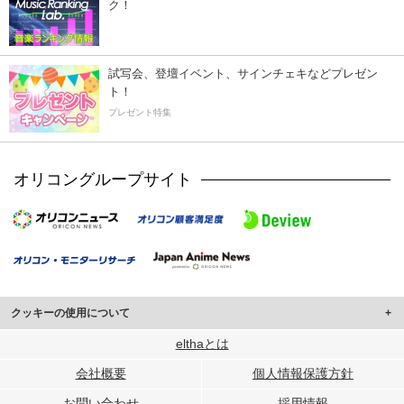
ク！
試写会、登壇イベント、サインチェキなどプレゼン
ト！
プレゼント特集
オリコングループサイト
クッキーの使用について
このサイトでは Cookie を使用して、ユーザーに合わせたコンテンツや広告の
elthaとは
表示、ソーシャル メディア機能の提供、広告の表示回数やクリック数の測定を
会社概要
個人情報保護方針
行っています。
また、ユーザーによるサイトの利用状況についても情報を収集し、ソーシャル
お問い合わせ
採用情報
メディアや広告配信、データ解析の各パートナーに提供しています。