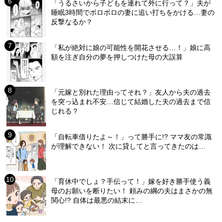
「うるさいから子どもを連れて外に行って？」夫が
睡眠3時間でボロボロの妻に追い打ちをかける…妻の
反撃なるか？
「私が絶対に娘の可能性を開花させる…！」娘に高
額を注ぎ自分の夢を押しつけた母の大誤算
「元嫁と別れた理由ってそれ？」友人から夫の過去
を突っ込まれ不安…信じて結婚した夫の過去まで信
じれる？
「自転車借りたよ～！」って勝手に!? ママ友の常識
が理解できない！ 次に貸してと言ってきたのは…
「育休中でしょ？手伝って！」嫁を好き勝手使う義
母のお願いを断りたい！ 頼みの綱の夫はまさかの無
関心!? 自体は最悪の結末に…