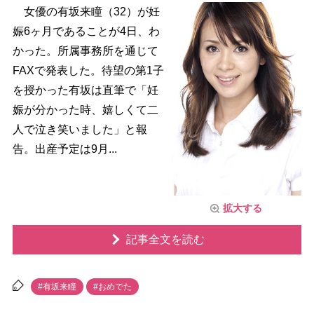
女優の有坂来瞳（32）が妊
娠6ヶ月であることが4日、わ
かった。所属事務所を通じて
FAXで発表した。待望の第1子
を授かった有坂は直筆で「妊
娠が分かった時、嬉しくて二
人で泣き笑いました」と報
告。出産予定は9月...
拡大する
記事全文を読む
#有坂来瞳
#おめでた