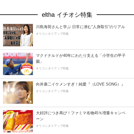
eltha イチオシ特集
川島海荷さんと学ぶ 日常に潜む“人身取引”のリアル
オリコンタイアップ特集
マクドナルドが40年にわたり支える「小学生の甲子
園」
オリコンタイアップ特集
向井康二イケメンすぎ！純愛『（LOVE SONG）』
オリコンタイアップ特集
大好評につき再び！ファミマ名物45％増量キャンペ
ーン
オリコンタイアップ特集