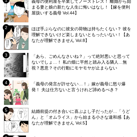
義母の便利屋を卒業してノーストレス！ 離婚から始
まる妻と娘の新たな人生に悔いはなし！【嫁を便利
屋扱いする義母 Vol.44】
ほぼ手ぶらなのに彼女の荷物は持ちたくない？ 彼を
理解できないけど楽しまないともったいない！【あ
なたが理解できません Vol.8】
「あら、ごめんなさいね？」って絶対悪いと思って
ないでしょ…！ 私の畑に平然と踏み入る隣人…無
視？悪意？その行動にモヤモヤが止まらない
「義母の発言が許せない…！」嫁が義母に怒り爆
発！ 夫は仕方ないと言うけれど諦めるべき？
結婚前提の付き合いに喜ぶよし子だったが…「うど
ん」と「オムライス」から始まる小さな違和感【あ
なたが理解できません Vol.5】