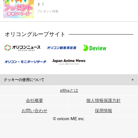
ト！
プレゼント特集
オリコングループサイト
クッキーの使用について
このサイトでは Cookie を使用して、ユーザーに合わせたコンテンツや広告の
elthaとは
表示、ソーシャル メディア機能の提供、広告の表示回数やクリック数の測定を
会社概要
個人情報保護方針
行っています。
また、ユーザーによるサイトの利用状況についても情報を収集し、ソーシャル
お問い合わせ
採用情報
メディアや広告配信、データ解析の各パートナーに提供しています。
各パートナーは、この情報とユーザーが各パートナーに提供した他の情報や、
© oricon ME inc.
ユーザーが各パートナーのサービスを使用したときに収集した他の情報を組み
合わせて使用することがあります。