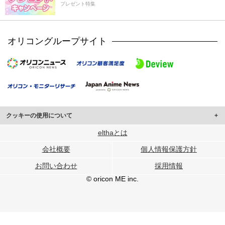
プレゼント特集
オリコングループサイト
クッキーの使用について
このサイトでは Cookie を使用して、ユーザーに合わせたコンテンツや広告の
elthaとは
表示、ソーシャル メディア機能の提供、広告の表示回数やクリック数の測定を
会社概要
個人情報保護方針
行っています。
また、ユーザーによるサイトの利用状況についても情報を収集し、ソーシャル
お問い合わせ
採用情報
メディアや広告配信、データ解析の各パートナーに提供しています。
各パートナーは、この情報とユーザーが各パートナーに提供した他の情報や、
© oricon ME inc.
ユーザーが各パートナーのサービスを使用したときに収集した他の情報を組み
合わせて使用することがあります。