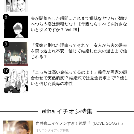
夫が闇堕ちした瞬間…これまで嫌味なヤツらが媚び
へつらう姿は滑稽だな！【母親ならすべてを許さな
いとダメですか？ Vol.28】
「元嫁と別れた理由ってそれ？」友人から夫の過去
を突っ込まれ不安…信じて結婚した夫の過去まで信
じれる？
「こっちは高い金払ってるのよ！」義母が両家の顔
合わせで突然豹変!? 結婚式では返金要求まで!? 優し
いと信じた義母の本性
eltha イチオシ特集
向井康二イケメンすぎ！純愛『（LOVE SONG）』
オリコンタイアップ特集