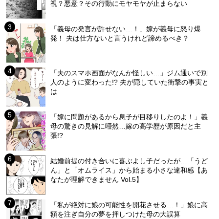
視？悪意？その行動にモヤモヤが止まらない
「義母の発言が許せない…！」嫁が義母に怒り爆
発！ 夫は仕方ないと言うけれど諦めるべき？
「夫のスマホ画面がなんか怪しい…」ジム通いで別
人のように変わった!? 夫が隠していた衝撃の事実と
は
「嫁に問題があるから息子が目移りしたのよ！」義
母の驚きの見解に唖然…嫁の高学歴が原因だと主
張!?
結婚前提の付き合いに喜ぶよし子だったが…「うど
ん」と「オムライス」から始まる小さな違和感【あ
なたが理解できません Vol.5】
「私が絶対に娘の可能性を開花させる…！」娘に高
額を注ぎ自分の夢を押しつけた母の大誤算