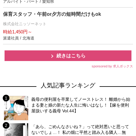
アルバイト・パート / 愛知県
保育スタッフ・午前or夕方の短時間だけもok
株式会社ニッソーネット
時給1,450円～
派遣社員 / 北海道
続きはこちら
sponsored by 求人ボックス
人気記事ランキング
義母の便利屋を卒業してノーストレス！ 離婚から始
まる妻と娘の新たな人生に悔いはなし！【嫁を便利
屋扱いする義母 Vol.44】
「あら、ごめんなさいね？」って絶対悪いと思って
ないでしょ…！ 私の畑に平然と踏み入る隣人…無