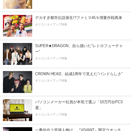
デカすぎ都市伝説発生!?ファミマ45％増量作戦再来
オリコンタイアップ特集
SUPER★DRAGON、自ら描いた”レトロフューチャ
ー”
オリコンタイアップ特集
CROWN HEAD、結成1周年で見えた”バンドらしさ”
オリコンタイアップ特集
パソコンメーカー社員が本気で選ぶ「10万円台PC3
選」
オリコンタイアップ特集
一番似合う登場人物は…『VIVANT』限定ウオッチ