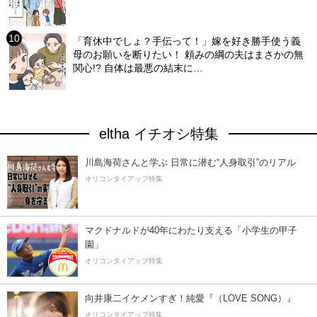
「育休中でしょ？手伝って！」嫁を好き勝手使う義
母のお願いを断りたい！ 頼みの綱の夫はまさかの無
関心!? 自体は最悪の結末に…
eltha イチオシ特集
川島海荷さんと学ぶ 日常に潜む“人身取引”のリアル
オリコンタイアップ特集
マクドナルドが40年にわたり支える「小学生の甲子
園」
オリコンタイアップ特集
向井康二イケメンすぎ！純愛『（LOVE SONG）』
オリコンタイアップ特集