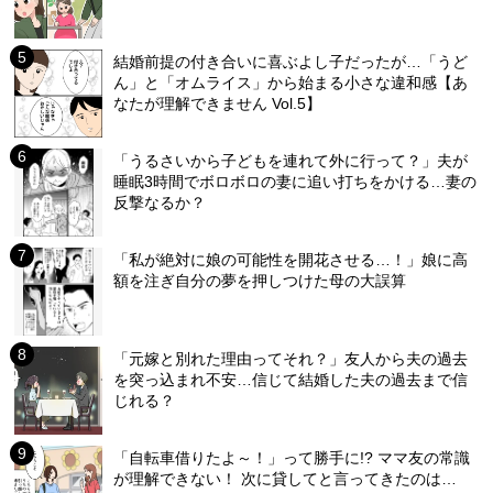
結婚前提の付き合いに喜ぶよし子だったが…「うど
ん」と「オムライス」から始まる小さな違和感【あ
なたが理解できません Vol.5】
「うるさいから子どもを連れて外に行って？」夫が
睡眠3時間でボロボロの妻に追い打ちをかける…妻の
反撃なるか？
「私が絶対に娘の可能性を開花させる…！」娘に高
額を注ぎ自分の夢を押しつけた母の大誤算
「元嫁と別れた理由ってそれ？」友人から夫の過去
を突っ込まれ不安…信じて結婚した夫の過去まで信
じれる？
「自転車借りたよ～！」って勝手に!? ママ友の常識
が理解できない！ 次に貸してと言ってきたのは…