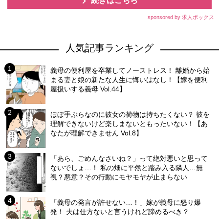
続きはこちら
sponsored by 求人ボックス
人気記事ランキング
義母の便利屋を卒業してノーストレス！ 離婚から始
まる妻と娘の新たな人生に悔いはなし！【嫁を便利
屋扱いする義母 Vol.44】
ほぼ手ぶらなのに彼女の荷物は持ちたくない？ 彼を
理解できないけど楽しまないともったいない！【あ
なたが理解できません Vol.8】
「あら、ごめんなさいね？」って絶対悪いと思って
ないでしょ…！ 私の畑に平然と踏み入る隣人…無
視？悪意？その行動にモヤモヤが止まらない
「義母の発言が許せない…！」嫁が義母に怒り爆
発！ 夫は仕方ないと言うけれど諦めるべき？