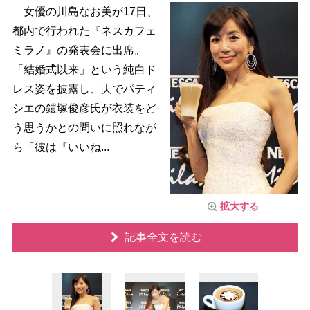
女優の川島なお美が17日、
都内で行われた『ネスカフェ
ミラノ』の発表会に出席。
「結婚式以来」という純白ド
レス姿を披露し、夫でパティ
シエの鎧塚俊彦氏が衣装をど
う思うかとの問いに照れなが
ら「彼は『いいね...
拡大する
記事全文を読む