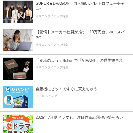
SUPER★DRAGON、自ら描いた”レトロフューチャ
ー”
オリコンタイアップ特集
【驚愕】メーカー社員が推す「10万円台」神コスパ
PC
オリコンタイアップ特集
「別班のよう」腕時計で『VIVANT』の世界観再現
オリコンタイアップ特集
自販機にピッ！ですぐに買えちゃう
（PR）ジハンピ
2026年7月夏ドラマも、注目作＆話題作が勢ぞろい！