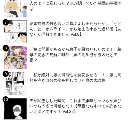
人のように変わった!? 夫が隠していた衝撃の事実と
は
結婚前提の付き合いに喜ぶよし子だったが…「うど
ん」と「オムライス」から始まる小さな違和感【あ
なたが理解できません Vol.5】
「嫁に問題があるから息子が目移りしたのよ！」義
母の驚きの見解に唖然…嫁の高学歴が原因だと主
張!?
「私が絶対に娘の可能性を開花させる…！」娘に高
額を注ぎ自分の夢を押しつけた母の大誤算
夫が闇堕ちした瞬間…これまで嫌味なヤツらが媚び
へつらう姿は滑稽だな！【母親ならすべてを許さな
いとダメですか？ Vol.28】