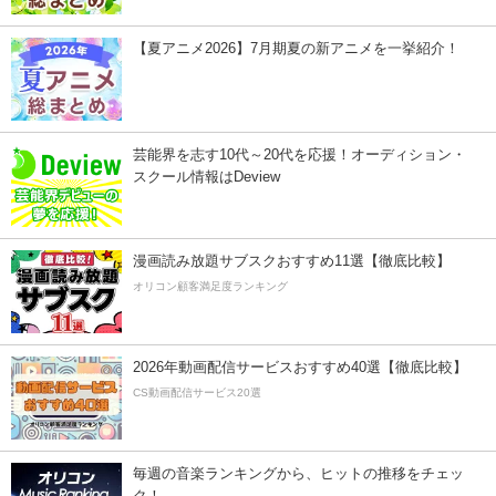
【夏アニメ2026】7月期夏の新アニメを一挙紹介！
芸能界を志す10代～20代を応援！オーディション・
スクール情報はDeview
漫画読み放題サブスクおすすめ11選【徹底比較】
オリコン顧客満足度ランキング
2026年動画配信サービスおすすめ40選【徹底比較】
CS動画配信サービス20選
毎週の音楽ランキングから、ヒットの推移をチェッ
ク！