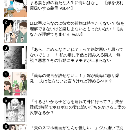
まる妻と娘の新たな人生に悔いはなし！【嫁を便利
屋扱いする義母 Vol.44】
ほぼ手ぶらなのに彼女の荷物は持ちたくない？ 彼を
理解できないけど楽しまないともったいない！【あ
なたが理解できません Vol.8】
「あら、ごめんなさいね？」って絶対悪いと思って
ないでしょ…！ 私の畑に平然と踏み入る隣人…無
視？悪意？その行動にモヤモヤが止まらない
「義母の発言が許せない…！」嫁が義母に怒り爆
発！ 夫は仕方ないと言うけれど諦めるべき？
「うるさいから子どもを連れて外に行って？」夫が
睡眠3時間でボロボロの妻に追い打ちをかける…妻の
反撃なるか？
「夫のスマホ画面がなんか怪しい…」ジム通いで別