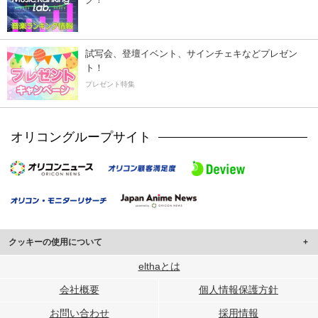
試写会、登壇イベント、サインチェキなどプレゼン
ト！
プレゼント特集
オリコングループサイト
クッキーの使用について
このサイトでは Cookie を使用して、ユーザーに合わせたコンテンツや広告の
elthaとは
表示、ソーシャル メディア機能の提供、広告の表示回数やクリック数の測定を
会社概要
個人情報保護方針
行っています。
また、ユーザーによるサイトの利用状況についても情報を収集し、ソーシャル
お問い合わせ
採用情報
メディアや広告配信、データ解析の各パートナーに提供しています。