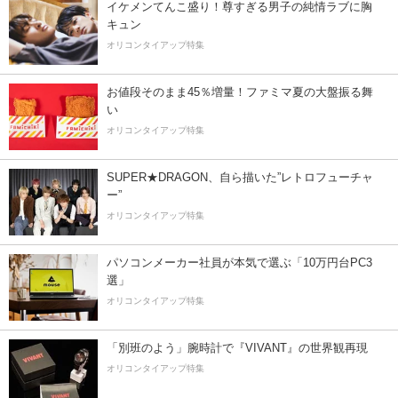
イケメンてんこ盛り！尊すぎる男子の純情ラブに胸
キュン
オリコンタイアップ特集
お値段そのまま45％増量！ファミマ夏の大盤振る舞
い
オリコンタイアップ特集
SUPER★DRAGON、自ら描いた”レトロフューチャ
ー”
オリコンタイアップ特集
パソコンメーカー社員が本気で選ぶ「10万円台PC3
選」
オリコンタイアップ特集
「別班のよう」腕時計で『VIVANT』の世界観再現
オリコンタイアップ特集