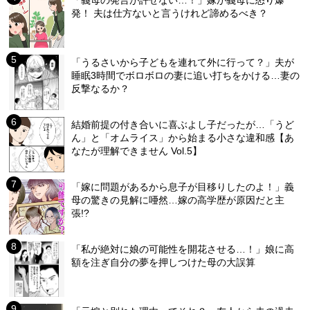
「義母の発言が許せない…！」嫁が義母に怒り爆
発！ 夫は仕方ないと言うけれど諦めるべき？
「うるさいから子どもを連れて外に行って？」夫が
睡眠3時間でボロボロの妻に追い打ちをかける…妻の
反撃なるか？
結婚前提の付き合いに喜ぶよし子だったが…「うど
ん」と「オムライス」から始まる小さな違和感【あ
なたが理解できません Vol.5】
「嫁に問題があるから息子が目移りしたのよ！」義
母の驚きの見解に唖然…嫁の高学歴が原因だと主
張!?
「私が絶対に娘の可能性を開花させる…！」娘に高
額を注ぎ自分の夢を押しつけた母の大誤算