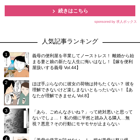
続きはこちら
sponsored by 求人ボックス
人気記事ランキング
義母の便利屋を卒業してノーストレス！ 離婚から始
まる妻と娘の新たな人生に悔いはなし！【嫁を便利
屋扱いする義母 Vol.44】
ほぼ手ぶらなのに彼女の荷物は持ちたくない？ 彼を
理解できないけど楽しまないともったいない！【あ
なたが理解できません Vol.8】
「あら、ごめんなさいね？」って絶対悪いと思って
ないでしょ…！ 私の畑に平然と踏み入る隣人…無
視？悪意？その行動にモヤモヤが止まらない