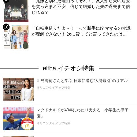
「元嫁と別れた理由ってそれ？」友人から夫の過去
を突っ込まれ不安…信じて結婚した夫の過去まで信
じれる？
「自転車借りたよ～！」って勝手に!? ママ友の常識
が理解できない！ 次に貸してと言ってきたのは…
eltha イチオシ特集
川島海荷さんと学ぶ 日常に潜む“人身取引”のリアル
オリコンタイアップ特集
マクドナルドが40年にわたり支える「小学生の甲子
園」
オリコンタイアップ特集