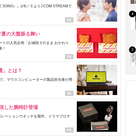
ONG）』が8／５よりJ:COM STREAMで
マ夏の大盤振る舞い
ートの人気企画「お値段そのまま おかわり
催！
選」とは？
で、マウスコンピューターの製品担当者が用
表現した腕時計登場
ラボレーションウオッチを製作。ドラマプロデ