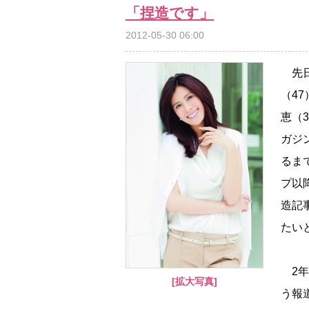
「捏造です」
2012-05-30 06:00
先日
（4
恵（
ガジ
るま
プ以
造記
たい
2年
[拡大写真]
う報