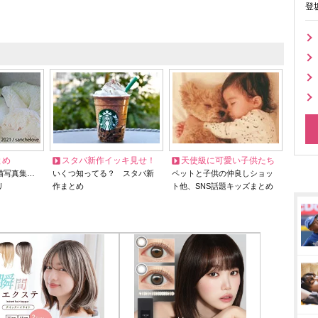
登
とめ
スタバ新作イッキ見せ！
天使級に可愛い子供たち
猫写真集…
いくつ知ってる？ スタバ新
ペットと子供の仲良しショッ
リ
作まとめ
ト他、SNS話題キッズまとめ