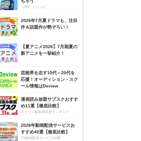
ちゃう
（PR）ジハンピ
2026年7月夏ドラマも、注目
作＆話題作が勢ぞろい！
【夏アニメ2026】7月期夏の
新アニメを一挙紹介！
芸能界を志す10代～20代を
応援！オーディション・スク
ール情報はDeview
漫画読み放題サブスクおすす
め11選【徹底比較】
オリコン顧客満足度ランキング
2026年動画配信サービスお
すすめ40選【徹底比較】
CS動画配信サービス20選