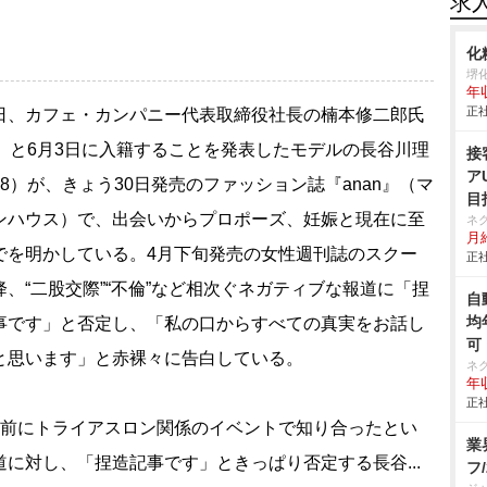
求
化
堺
年
正社
、カフェ・カンパニー代表取締役社長の楠本修二郎氏
7）と6月3日に入籍することを発表したモデルの長谷川理
接
ア
38）が、きょう30日発売のファッション誌『anan』（マ
目
ンハウス）で、出会いからプロポーズ、妊娠と現在に至
ネ
月給
でを明かしている。4月下旬発売の女性週刊誌のスクー
正社
降、“二股交際”“不倫”など相次ぐネガティブな報道に「捏
自
均
事です」と否定し、「私の口からすべての真実をお話し
可
と思います」と赤裸々に告白している。
ネ
年収
正社
前にトライアスロン関係のイベントで知り合ったとい
業
道に対し、「捏造記事です」ときっぱり否定する長谷...
フ