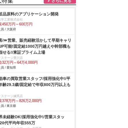
人特集
さらに見る
粧品原料のアプリケーション開発
化学工業株式会社
収450万円～600万円
員 / 大阪府
客/⏩️営業、販売経験活かして早期キャリ
UP可能!固定給1000万円越えや幹部職も
指せる!/東証プライム上場
クステージ豊川店
32万円～64万4,000円
員 / 愛知県
動車の買取営業スタッフ/採用強化中!/平
年齢29.3歳/固定給で年収800万円以上も
クステージ練馬店
378万円～826万2,000円
員 / 東京都
界未経験OK!採用強化中!/営業スタッ
/20代平均年収555万