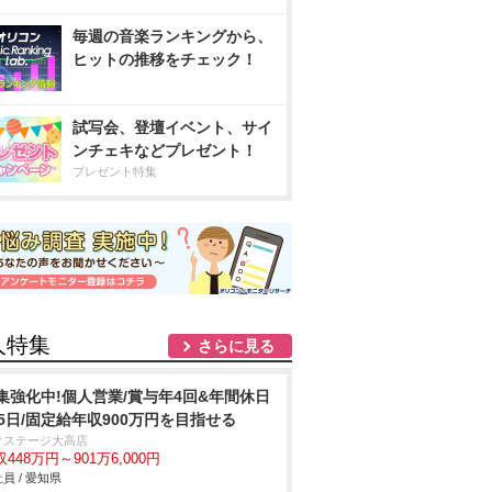
毎週の音楽ランキングから、
ヒットの推移をチェック！
試写会、登壇イベント、サイ
ンチェキなどプレゼント！
プレゼント特集
人特集
さらに見る
集強化中!個人営業/賞与年4回&年間休日
25日/固定給年収900万円を目指せる
クステージ大高店
448万円～901万6,000円
員 / 愛知県