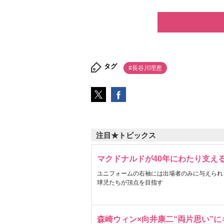
タグ
#長谷川理恵
注目★トピックス
マクドナルドが40年にわたり支え
ユニフォームの右袖には出場者のみに与えられ
球児たちが頂点を目指す
森崎ウィン×向井康二“両片思い”