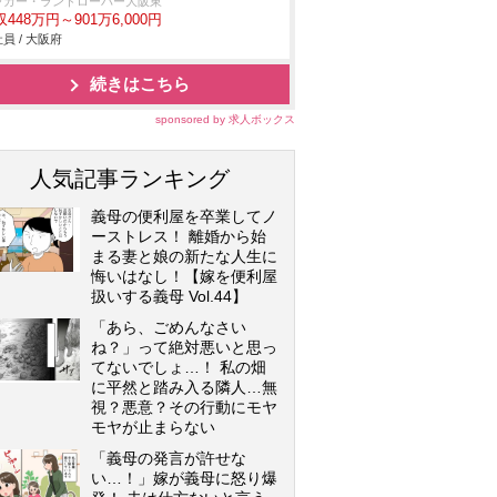
ャガー・ランドローバー大阪東
448万円～901万6,000円
員 / 大阪府
続きはこちら
sponsored by 求人ボックス
人気記事ランキング
義母の便利屋を卒業してノ
ーストレス！ 離婚から始
まる妻と娘の新たな人生に
悔いはなし！【嫁を便利屋
扱いする義母 Vol.44】
「あら、ごめんなさい
ね？」って絶対悪いと思っ
てないでしょ…！ 私の畑
に平然と踏み入る隣人…無
視？悪意？その行動にモヤ
モヤが止まらない
「義母の発言が許せな
い…！」嫁が義母に怒り爆