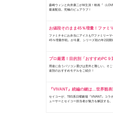
森崎ウィンと向井康二がW主演！映画『（LOVE S
最速配信。究極のピュアラブ！
お値段そのまま45％増量！ファミ
ファミチキにお弁当にアイスも!?ファミリーマ
45％増量作戦」が今夏、シリーズ初の年2回開
プロ厳選！目的別「おすすめPC９
用途に合うパソコン選びは意外と難しい。そこ
途別のおすすめモデルをご紹介！
『VIVANT』続編の鍵は…世界観
セイコーが、TBS系日曜劇場『VIVANT』コ
ューサーとセイコー担当者が魅力を解説する。