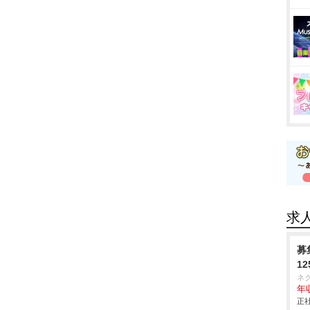
求
募
1
ネ
年収
正社