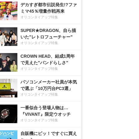
デカすぎ都市伝説発生!?ファ
ミマ45％増量作戦再来
オリコンタイアップ特集
SUPER★DRAGON、自ら描
いた”レトロフューチャー”
オリコンタイアップ特集
CROWN HEAD、結成1周年
で見えた”バンドらしさ”
オリコンタイアップ特集
パソコンメーカー社員が本気
で選ぶ「10万円台PC3選」
オリコンタイアップ特集
一番似合う登場人物は…
『VIVANT』限定ウオッチ
オリコンタイアップ特集
自販機にピッ！ですぐに買え