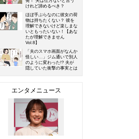
発！ 夫は仕方ないと言う
けれど諦めるべき？
ほぼ手ぶらなのに彼女の荷
物は持ちたくない？ 彼を
理解できないけど楽しまな
いともったいない！【あな
たが理解できません
Vol.8】
「夫のスマホ画面がなんか
怪しい…」ジム通いで別人
のように変わった!? 夫が
隠していた衝撃の事実とは
エンタメニュース