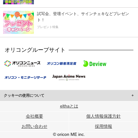
試写会、登壇イベント、サインチェキなどプレゼン
ト！
プレゼント特集
オリコングループサイト
クッキーの使用について
このサイトでは Cookie を使用して、ユーザーに合わせたコンテンツや広告の
elthaとは
表示、ソーシャル メディア機能の提供、広告の表示回数やクリック数の測定を
会社概要
個人情報保護方針
行っています。
また、ユーザーによるサイトの利用状況についても情報を収集し、ソーシャル
お問い合わせ
採用情報
メディアや広告配信、データ解析の各パートナーに提供しています。
各パートナーは、この情報とユーザーが各パートナーに提供した他の情報や、
© oricon ME inc.
ユーザーが各パートナーのサービスを使用したときに収集した他の情報を組み