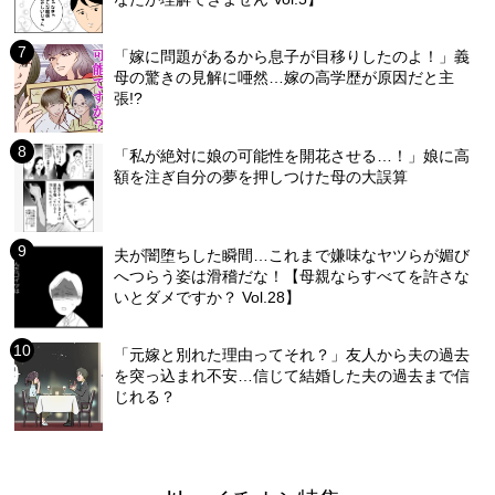
「嫁に問題があるから息子が目移りしたのよ！」義
母の驚きの見解に唖然…嫁の高学歴が原因だと主
張!?
「私が絶対に娘の可能性を開花させる…！」娘に高
額を注ぎ自分の夢を押しつけた母の大誤算
夫が闇堕ちした瞬間…これまで嫌味なヤツらが媚び
へつらう姿は滑稽だな！【母親ならすべてを許さな
いとダメですか？ Vol.28】
「元嫁と別れた理由ってそれ？」友人から夫の過去
を突っ込まれ不安…信じて結婚した夫の過去まで信
じれる？