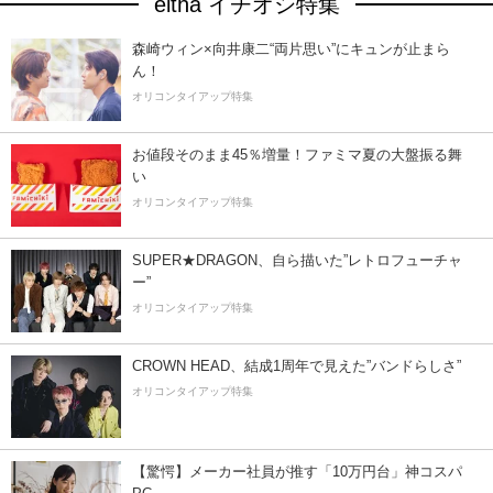
eltha イチオシ特集
森崎ウィン×向井康二“両片思い”にキュンが止まら
ん！
オリコンタイアップ特集
お値段そのまま45％増量！ファミマ夏の大盤振る舞
い
オリコンタイアップ特集
SUPER★DRAGON、自ら描いた”レトロフューチャ
ー”
オリコンタイアップ特集
CROWN HEAD、結成1周年で見えた”バンドらしさ”
オリコンタイアップ特集
【驚愕】メーカー社員が推す「10万円台」神コスパ