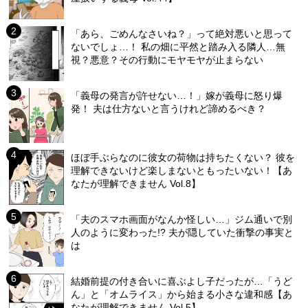
「あら、ごめんなさいね？」って絶対悪いと思って
ないでしょ…！ 私の畑に平然と踏み入る隣人…無
視？悪意？その行動にモヤモヤが止まらない
「義母の発言が許せない…！」嫁が義母に怒り爆
発！ 夫は仕方ないと言うけれど諦めるべき？
ほぼ手ぶらなのに彼女の荷物は持ちたくない？ 彼を
理解できないけど楽しまないともったいない！【あ
なたが理解できません Vol.8】
「夫のスマホ画面がなんか怪しい…」ジム通いで別
人のように変わった!? 夫が隠していた衝撃の事実と
は
結婚前提の付き合いに喜ぶよし子だったが…「うど
ん」と「オムライス」から始まる小さな違和感【あ
なたが理解できません Vol.5】