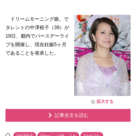
ドリームモーニング娘。で
タレントの中澤裕子（39）が
19日、都内でバースデーライ
ブを開催し、現在妊娠5ヶ月
であることを発表した。
拡大する
記事全文を読む
#中澤裕子
#モーニング娘。’２６
#おめでた