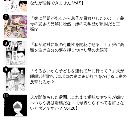
なたが理解できません Vol.5】
「嫁に問題があるから息子が目移りしたのよ！」義
母の驚きの見解に唖然…嫁の高学歴が原因だと主
張!?
「私が絶対に娘の可能性を開花させる…！」娘に高
額を注ぎ自分の夢を押しつけた母の大誤算
「うるさいから子どもを連れて外に行って？」夫が
睡眠3時間でボロボロの妻に追い打ちをかける…妻の
反撃なるか？
夫が闇堕ちした瞬間…これまで嫌味なヤツらが媚び
へつらう姿は滑稽だな！【母親ならすべてを許さな
いとダメですか？ Vol.28】