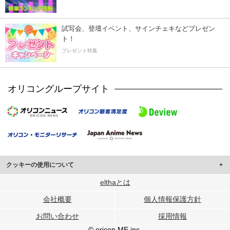
試写会、登壇イベント、サインチェキなどプレゼン
ト！
プレゼント特集
オリコングループサイト
クッキーの使用について
このサイトでは Cookie を使用して、ユーザーに合わせたコンテンツや広告の
elthaとは
表示、ソーシャル メディア機能の提供、広告の表示回数やクリック数の測定を
会社概要
個人情報保護方針
行っています。
また、ユーザーによるサイトの利用状況についても情報を収集し、ソーシャル
お問い合わせ
採用情報
メディアや広告配信、データ解析の各パートナーに提供しています。
各パートナーは、この情報とユーザーが各パートナーに提供した他の情報や、
© oricon ME inc.