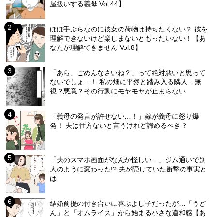
屋扱いする義母 Vol.44】
ほぼ手ぶらなのに彼女の荷物は持ちたくない？ 彼を
理解できないけど楽しまないともったいない！【あ
なたが理解できません Vol.8】
「あら、ごめんなさいね？」って絶対悪いと思って
ないでしょ…！ 私の畑に平然と踏み入る隣人…無
視？悪意？その行動にモヤモヤが止まらない
「義母の発言が許せない…！」嫁が義母に怒り爆
発！ 夫は仕方ないと言うけれど諦めるべき？
「夫のスマホ画面がなんか怪しい…」ジム通いで別
人のように変わった!? 夫が隠していた衝撃の事実と
は
結婚前提の付き合いに喜ぶよし子だったが…「うど
ん」と「オムライス」から始まる小さな違和感【あ