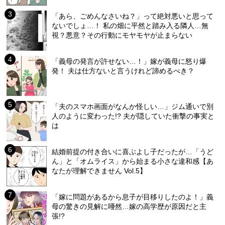
「あら、ごめんなさいね？」って絶対悪いと思って
ないでしょ…！ 私の畑に平然と踏み入る隣人…無
視？悪意？その行動にモヤモヤが止まらない
「義母の発言が許せない…！」嫁が義母に怒り爆
発！ 夫は仕方ないと言うけれど諦めるべき？
「夫のスマホ画面がなんか怪しい…」ジム通いで別
人のように変わった!? 夫が隠していた衝撃の事実と
は
結婚前提の付き合いに喜ぶよし子だったが…「うど
ん」と「オムライス」から始まる小さな違和感【あ
なたが理解できません Vol.5】
「嫁に問題があるから息子が目移りしたのよ！」義
母の驚きの見解に唖然…嫁の高学歴が原因だと主
張!?