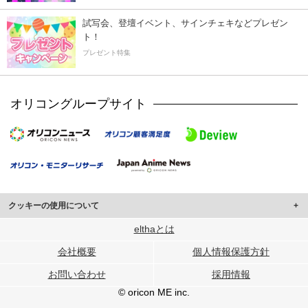
試写会、登壇イベント、サインチェキなどプレゼン
ト！
プレゼント特集
オリコングループサイト
クッキーの使用について
このサイトでは Cookie を使用して、ユーザーに合わせたコンテンツや広告の
elthaとは
表示、ソーシャル メディア機能の提供、広告の表示回数やクリック数の測定を
会社概要
個人情報保護方針
行っています。
また、ユーザーによるサイトの利用状況についても情報を収集し、ソーシャル
お問い合わせ
採用情報
メディアや広告配信、データ解析の各パートナーに提供しています。
各パートナーは、この情報とユーザーが各パートナーに提供した他の情報や、
© oricon ME inc.
ユーザーが各パートナーのサービスを使用したときに収集した他の情報を組み