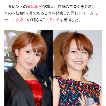
タレントの
矢口真里
が20日、自身のブログを更新し、
きのう妊娠5ヶ月であることを発表した同じドリーム
モ
ーニング娘。
の“姉さん”
中澤裕子
を祝福した。