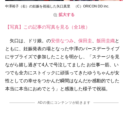
中澤裕子（右）の妊娠を祝福した矢口真里 （C）ORICON DD inc.
拡大する
【写真】この記事の写真を見る（全1枚）
矢口は、ドリ娘。の
安倍なつみ
、
保田圭
、
飯田圭織
と
ともに、妊娠発表の場となった中澤のバースデーライブ
にサプライズで参加したことを明かし、「ステージを見
ながら嬉し過ぎて4人で号泣してました お仕事一筋、い
つでも全力にストイックに頑張ってきたゆうちゃんが女
性としての幸せをつかんだ瞬間はなんだか感動的でした
本当に本当におめでとう」と感激した様子で祝福。
ADの後にコンテンツが続きます