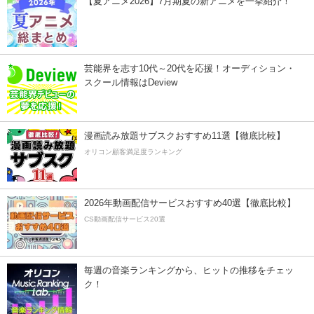
【夏アニメ2026】7月期夏の新アニメを一挙紹介！
芸能界を志す10代～20代を応援！オーディション・
スクール情報はDeview
漫画読み放題サブスクおすすめ11選【徹底比較】
オリコン顧客満足度ランキング
2026年動画配信サービスおすすめ40選【徹底比較】
CS動画配信サービス20選
毎週の音楽ランキングから、ヒットの推移をチェッ
ク！