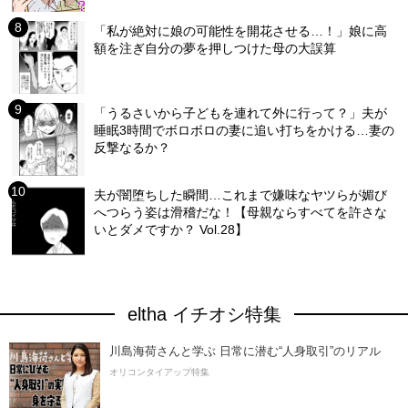
「私が絶対に娘の可能性を開花させる…！」娘に高
額を注ぎ自分の夢を押しつけた母の大誤算
「うるさいから子どもを連れて外に行って？」夫が
睡眠3時間でボロボロの妻に追い打ちをかける…妻の
反撃なるか？
夫が闇堕ちした瞬間…これまで嫌味なヤツらが媚び
へつらう姿は滑稽だな！【母親ならすべてを許さな
いとダメですか？ Vol.28】
eltha イチオシ特集
川島海荷さんと学ぶ 日常に潜む“人身取引”のリアル
オリコンタイアップ特集