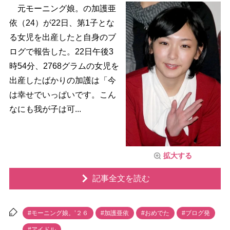
元モーニング娘。の加護亜
依（24）が22日、第1子とな
る女児を出産したと自身のブ
ログで報告した。22日午後3
時54分、2768グラムの女児を
出産したばかりの加護は「今
は幸せでいっぱいです。こん
なにも我が子は可...
拡大する
記事全文を読む
#モーニング娘。’２６
#加護亜依
#おめでた
#ブログ発
#アイドル