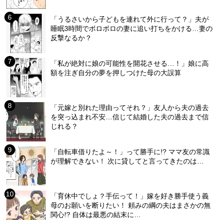
「うるさいから子どもを連れて外に行って？」夫が
睡眠3時間でボロボロの妻に追い打ちをかける…妻の
反撃なるか？
「私が絶対に娘の可能性を開花させる…！」娘に高
額を注ぎ自分の夢を押しつけた母の大誤算
「元嫁と別れた理由ってそれ？」友人から夫の過去
を突っ込まれ不安…信じて結婚した夫の過去まで信
じれる？
「自転車借りたよ～！」って勝手に!? ママ友の常識
が理解できない！ 次に貸してと言ってきたのは…
「育休中でしょ？手伝って！」嫁を好き勝手使う義
母のお願いを断りたい！ 頼みの綱の夫はまさかの無
関心!? 自体は最悪の結末に…