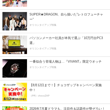
SUPER★DRAGON、自ら描いた”レトロフューチャ
ー”
オリコンタイアップ特集
パソコンメーカー社員が本気で選ぶ「10万円台PC3
選」
オリコンタイアップ特集
一番似合う登場人物は…『VIVANT』限定ウオッチ
オリコンタイアップ特集
【8月12日まで！】チョコザップキャンペーン実施
中！
（PR）chocoZAP
2026年7月夏ドラマも、注目作＆話題作が勢ぞろい！