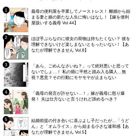
義母の便利屋を卒業してノーストレス！ 離婚から始
まる妻と娘の新たな人生に悔いはなし！【嫁を便利
屋扱いする義母 Vol.44】
ほぼ手ぶらなのに彼女の荷物は持ちたくない？ 彼を
理解できないけど楽しまないともったいない！【あ
なたが理解できません Vol.8】
「あら、ごめんなさいね？」って絶対悪いと思って
ないでしょ…！ 私の畑に平然と踏み入る隣人…無
視？悪意？その行動にモヤモヤが止まらない
「義母の発言が許せない…！」嫁が義母に怒り爆
発！ 夫は仕方ないと言うけれど諦めるべき？
結婚前提の付き合いに喜ぶよし子だったが…「うど
ん」と「オムライス」から始まる小さな違和感【あ
なたが理解できません Vol.5】