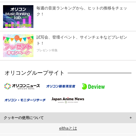
毎週の音楽ランキングから、ヒットの推移をチェッ
ク！
試写会、登壇イベント、サインチェキなどプレゼン
ト！
プレゼント特集
オリコングループサイト
クッキーの使用について
このサイトでは Cookie を使用して、ユーザーに合わせたコンテンツや広告の
elthaとは
表示、ソーシャル メディア機能の提供、広告の表示回数やクリック数の測定を