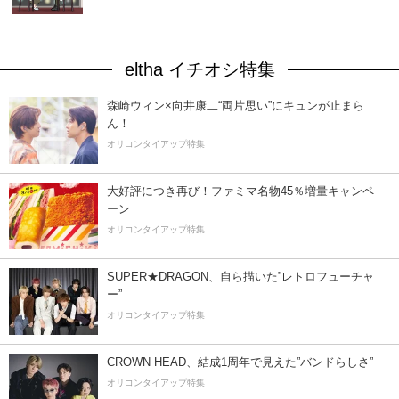
eltha イチオシ特集
森崎ウィン×向井康二“両片思い”にキュンが止まら
ん！
オリコンタイアップ特集
大好評につき再び！ファミマ名物45％増量キャンペ
ーン
オリコンタイアップ特集
SUPER★DRAGON、自ら描いた”レトロフューチャ
ー”
オリコンタイアップ特集
CROWN HEAD、結成1周年で見えた”バンドらしさ”
オリコンタイアップ特集