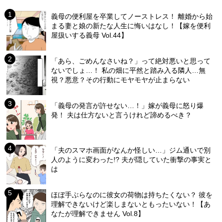
義母の便利屋を卒業してノーストレス！ 離婚から始
まる妻と娘の新たな人生に悔いはなし！【嫁を便利
屋扱いする義母 Vol.44】
「あら、ごめんなさいね？」って絶対悪いと思って
ないでしょ…！ 私の畑に平然と踏み入る隣人…無
視？悪意？その行動にモヤモヤが止まらない
「義母の発言が許せない…！」嫁が義母に怒り爆
発！ 夫は仕方ないと言うけれど諦めるべき？
「夫のスマホ画面がなんか怪しい…」ジム通いで別
人のように変わった!? 夫が隠していた衝撃の事実と
は
ほぼ手ぶらなのに彼女の荷物は持ちたくない？ 彼を
理解できないけど楽しまないともったいない！【あ
なたが理解できません Vol.8】