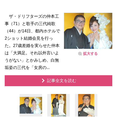
ザ・ドリフターズの仲本工
事（71）と歌手の三代純歌
（44）が14日、都内ホテルで
2ショット結婚会見を行っ
た。27歳差婚を実らせた仲本
は「大満足。それ以外言いよ
拡大する
うがない」とかみしめ、白無
垢姿の三代を「女房の...
記事全文を読む