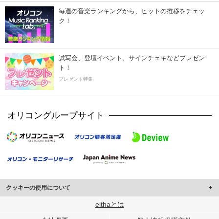
毎週の音楽ランキングから、ヒットの推移をチェッ
ク！
試写会、登壇イベント、サインチェキなどプレゼン
ト！
プレゼント特集
オリコングループサイト
クッキーの使用について
このサイトでは Cookie を使用して、ユーザーに合わせたコンテンツや広告の
elthaとは
表示、ソーシャル メディア機能の提供、広告の表示回数やクリック数の測定を