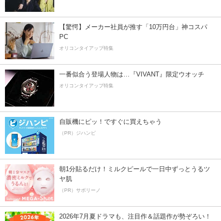
【驚愕】メーカー社員が推す「10万円台」神コスパ
PC
オリコンタイアップ特集
一番似合う登場人物は…『VIVANT』限定ウオッチ
オリコンタイアップ特集
自販機にピッ！ですぐに買えちゃう
（PR）ジハンピ
朝1分貼るだけ！ミルクピールで一日中ずっとうるツ
ヤ肌
（PR）サボリーノ
2026年7月夏ドラマも、注目作＆話題作が勢ぞろい！