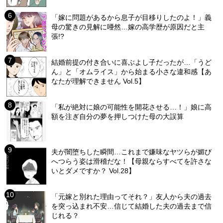
「嫁に問題があるから息子が目移りしたのよ！」義
母の驚きの見解に唖然…嫁の高学歴が原因だと主
張!?
結婚前提の付き合いに喜ぶよし子だったが…「うど
ん」と「オムライス」から始まる小さな違和感【あ
なたが理解できません Vol.5】
「私が絶対に娘の可能性を開花させる…！」娘に高
額を注ぎ自分の夢を押しつけた母の大誤算
夫が闇堕ちした瞬間…これまで嫌味なヤツらが媚び
へつらう姿は滑稽だな！【母親ならすべてを許さな
いとダメですか？ Vol.28】
「元嫁と別れた理由ってそれ？」友人から夫の過去
を突っ込まれ不安…信じて結婚した夫の過去まで信
じれる？