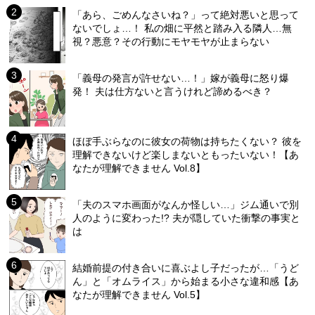
「あら、ごめんなさいね？」って絶対悪いと思って
ないでしょ…！ 私の畑に平然と踏み入る隣人…無
視？悪意？その行動にモヤモヤが止まらない
「義母の発言が許せない…！」嫁が義母に怒り爆
発！ 夫は仕方ないと言うけれど諦めるべき？
ほぼ手ぶらなのに彼女の荷物は持ちたくない？ 彼を
理解できないけど楽しまないともったいない！【あ
なたが理解できません Vol.8】
「夫のスマホ画面がなんか怪しい…」ジム通いで別
人のように変わった!? 夫が隠していた衝撃の事実と
は
結婚前提の付き合いに喜ぶよし子だったが…「うど
ん」と「オムライス」から始まる小さな違和感【あ
なたが理解できません Vol.5】