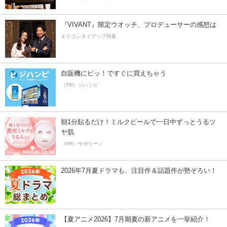
『VIVANT』限定ウオッチ、プロデューサーの感想は
オリコンタイアップ特集
自販機にピッ！ですぐに買えちゃう
（PR）ジハンピ
朝1分貼るだけ！ミルクピールで一日中ずっとうるツ
ヤ肌
（PR）サボリーノ
2026年7月夏ドラマも、注目作＆話題作が勢ぞろい！
【夏アニメ2026】7月期夏の新アニメを一挙紹介！