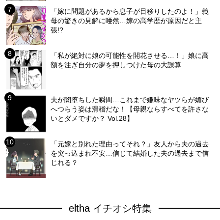
「嫁に問題があるから息子が目移りしたのよ！」義
母の驚きの見解に唖然…嫁の高学歴が原因だと主
張!?
「私が絶対に娘の可能性を開花させる…！」娘に高
額を注ぎ自分の夢を押しつけた母の大誤算
夫が闇堕ちした瞬間…これまで嫌味なヤツらが媚び
へつらう姿は滑稽だな！【母親ならすべてを許さな
いとダメですか？ Vol.28】
「元嫁と別れた理由ってそれ？」友人から夫の過去
を突っ込まれ不安…信じて結婚した夫の過去まで信
じれる？
eltha イチオシ特集