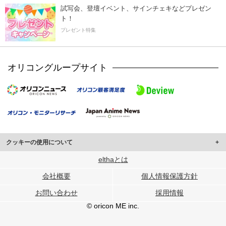
試写会、登壇イベント、サインチェキなどプレゼン
ト！
プレゼント特集
オリコングループサイト
クッキーの使用について
このサイトでは Cookie を使用して、ユーザーに合わせたコンテンツや広告の
elthaとは
表示、ソーシャル メディア機能の提供、広告の表示回数やクリック数の測定を
会社概要
個人情報保護方針
行っています。
また、ユーザーによるサイトの利用状況についても情報を収集し、ソーシャル
お問い合わせ
採用情報
メディアや広告配信、データ解析の各パートナーに提供しています。
各パートナーは、この情報とユーザーが各パートナーに提供した他の情報や、
© oricon ME inc.
ユーザーが各パートナーのサービスを使用したときに収集した他の情報を組み
合わせて使用することがあります。