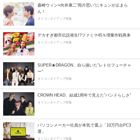
森崎ウィン×向井康二“両片思い”にキュンが止まら
ん！
オリコンタイアップ特集
デカすぎ都市伝説発生!?ファミマ45％増量作戦再来
オリコンタイアップ特集
SUPER★DRAGON、自ら描いた”レトロフューチャ
ー”
オリコンタイアップ特集
CROWN HEAD、結成1周年で見えた”バンドらしさ”
オリコンタイアップ特集
パソコンメーカー社員が本気で選ぶ「10万円台PC3
選」
オリコンタイアップ特集