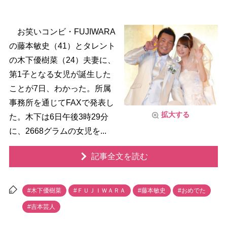
お笑いコンビ・FUJIWARA
の藤本敏史（41）とタレント
の木下優樹菜（24）夫妻に、
第1子となる女児が誕生した
ことが7日、わかった。所属
事務所を通じてFAXで発表し
拡大する
た。木下は6日午後3時29分
に、2668グラムの女児を...
記事全文を読む
#木下優樹菜
#ＦＵＪＩＷＡＲＡ
#藤本敏史
#おめでた
#吉本芸人