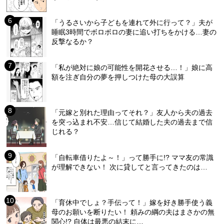
「うるさいから子どもを連れて外に行って？」夫が
睡眠3時間でボロボロの妻に追い打ちをかける…妻の
反撃なるか？
「私が絶対に娘の可能性を開花させる…！」娘に高
額を注ぎ自分の夢を押しつけた母の大誤算
「元嫁と別れた理由ってそれ？」友人から夫の過去
を突っ込まれ不安…信じて結婚した夫の過去まで信
じれる？
「自転車借りたよ～！」って勝手に!? ママ友の常識
が理解できない！ 次に貸してと言ってきたのは…
「育休中でしょ？手伝って！」嫁を好き勝手使う義
母のお願いを断りたい！ 頼みの綱の夫はまさかの無
関心!? 自体は最悪の結末に…