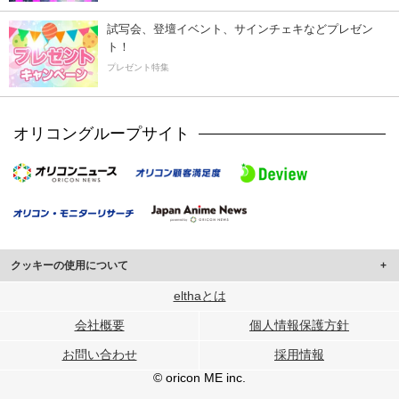
試写会、登壇イベント、サインチェキなどプレゼン
ト！
プレゼント特集
オリコングループサイト
クッキーの使用について
このサイトでは Cookie を使用して、ユーザーに合わせたコンテンツや広告の
elthaとは
表示、ソーシャル メディア機能の提供、広告の表示回数やクリック数の測定を
会社概要
個人情報保護方針
行っています。
また、ユーザーによるサイトの利用状況についても情報を収集し、ソーシャル
お問い合わせ
採用情報
メディアや広告配信、データ解析の各パートナーに提供しています。
各パートナーは、この情報とユーザーが各パートナーに提供した他の情報や、
© oricon ME inc.
ユーザーが各パートナーのサービスを使用したときに収集した他の情報を組み