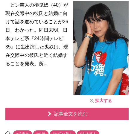
ピン芸人の椿鬼奴（40）が
現在交際中の彼氏と結婚に向
けて話を進めていることが26
日、わかった。同日未明、日
本テレビ系『24時間テレビ
35』に生出演した鬼奴は、現
在交際中の彼氏と近く結婚す
ることを発表。所...
拡大する
記事全文を読む
#椿鬼奴
#結婚
#お笑い芸人
#吉本芸人