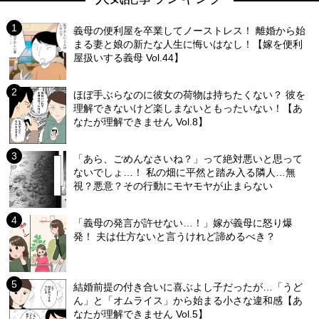
義母の便利屋を卒業してノーストレス！ 離婚から始
まる妻と娘の新たな人生に悔いはなし！【嫁を便利
屋扱いする義母 Vol.44】
ほぼ手ぶらなのに彼女の荷物は持ちたくない？ 彼を
理解できないけど楽しまないともったいない！【あ
なたが理解できません Vol.8】
「あら、ごめんなさいね？」って絶対悪いと思って
ないでしょ…！ 私の畑に平然と踏み入る隣人…無
視？悪意？その行動にモヤモヤが止まらない
「義母の発言が許せない…！」嫁が義母に怒り爆
発！ 夫は仕方ないと言うけれど諦めるべき？
結婚前提の付き合いに喜ぶよし子だったが…「うど
ん」と「オムライス」から始まる小さな違和感【あ
なたが理解できません Vol.5】