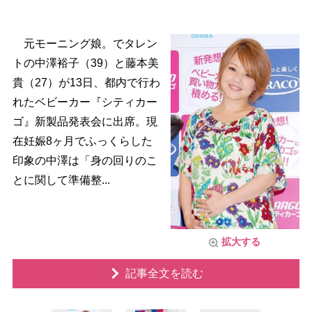
元モーニング娘。でタレン
トの中澤裕子（39）と藤本美
貴（27）が13日、都内で行わ
れたベビーカー『シティカー
ゴ』新製品発表会に出席。現
在妊娠8ヶ月でふっくらした
印象の中澤は「身の回りのこ
とに関して準備整...
拡大する
記事全文を読む