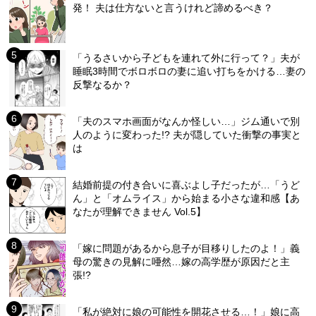
発！ 夫は仕方ないと言うけれど諦めるべき？
「うるさいから子どもを連れて外に行って？」夫が
睡眠3時間でボロボロの妻に追い打ちをかける…妻の
反撃なるか？
「夫のスマホ画面がなんか怪しい…」ジム通いで別
人のように変わった!? 夫が隠していた衝撃の事実と
は
結婚前提の付き合いに喜ぶよし子だったが…「うど
ん」と「オムライス」から始まる小さな違和感【あ
なたが理解できません Vol.5】
「嫁に問題があるから息子が目移りしたのよ！」義
母の驚きの見解に唖然…嫁の高学歴が原因だと主
張!?
「私が絶対に娘の可能性を開花させる…！」娘に高