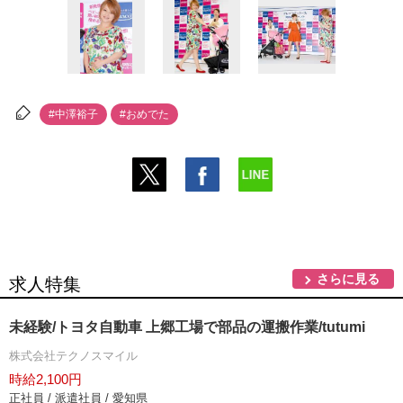
#中澤裕子
#おめでた
さらに見る
求人特集
未経験/トヨタ自動車 上郷工場で部品の運搬作業/tutumi
株式会社テクノスマイル
時給2,100円
正社員 / 派遣社員 / 愛知県