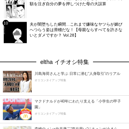
額を注ぎ自分の夢を押しつけた母の大誤算
夫が闇堕ちした瞬間…これまで嫌味なヤツらが媚び
へつらう姿は滑稽だな！【母親ならすべてを許さな
いとダメですか？ Vol.28】
eltha イチオシ特集
川島海荷さんと学ぶ 日常に潜む“人身取引”のリアル
オリコンタイアップ特集
マクドナルドが40年にわたり支える「小学生の甲子
園」
オリコンタイアップ特集
森崎ウィン×向井康二“両片思い”にキュンが止まら