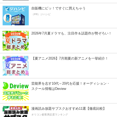
自販機にピッ！ですぐに買えちゃう
（PR）ジハンピ
2026年7月夏ドラマも、注目作＆話題作が勢ぞろい！
【夏アニメ2026】7月期夏の新アニメを一挙紹介！
芸能界を志す10代～20代を応援！オーディション・
スクール情報はDeview
漫画読み放題サブスクおすすめ11選【徹底比較】
オリコン顧客満足度ランキング