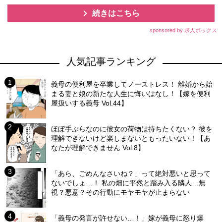
続きはこちら
sponsored by 求人ボックス
人気記事ランキング
義母の便利屋を卒業してノーストレス！ 離婚から始
まる妻と娘の新たな人生に悔いはなし！【嫁を便利
屋扱いする義母 Vol.44】
ほぼ手ぶらなのに彼女の荷物は持ちたくない？ 彼を
理解できないけど楽しまないともったいない！【あ
なたが理解できません Vol.8】
「あら、ごめんなさいね？」って絶対悪いと思って
ないでしょ…！ 私の畑に平然と踏み入る隣人…無
視？悪意？その行動にモヤモヤが止まらない
「義母の発言が許せない…！」嫁が義母に怒り爆