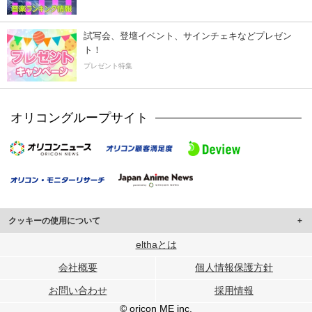
試写会、登壇イベント、サインチェキなどプレゼン
ト！
プレゼント特集
オリコングループサイト
クッキーの使用について
このサイトでは Cookie を使用して、ユーザーに合わせたコンテンツや広告の
elthaとは
表示、ソーシャル メディア機能の提供、広告の表示回数やクリック数の測定を
会社概要
個人情報保護方針
行っています。
また、ユーザーによるサイトの利用状況についても情報を収集し、ソーシャル
お問い合わせ
採用情報
メディアや広告配信、データ解析の各パートナーに提供しています。
各パートナーは、この情報とユーザーが各パートナーに提供した他の情報や、
© oricon ME inc.