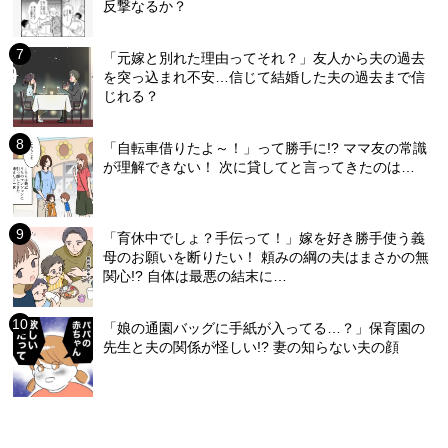
反撃なるか？
「元嫁と別れた理由ってそれ？」友人から夫の過去
を突っ込まれ不安…信じて結婚した夫の過去まで信
じれる？
「自転車借りたよ～！」って勝手に!? ママ友の常識
が理解できない！ 次に貸してと言ってきたのは…
「育休中でしょ？手伝って！」嫁を好き勝手使う義
母のお願いを断りたい！ 頼みの綱の夫はまさかの無
関心!? 自体は最悪の結末に…
「娘の通園バッグに手紙が入ってる…？」保育園の
先生と夫の関係が怪しい!? 妻の知らない夫の顔