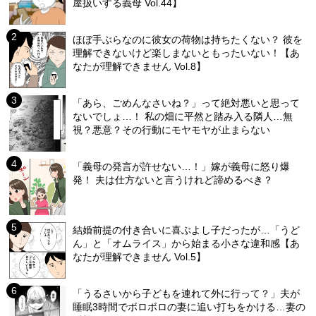
屋扱いする義母 Vol.44】
ほぼ手ぶらなのに彼女の荷物は持ちたくない？ 彼を
理解できないけど楽しまないともったいない！【あ
なたが理解できません Vol.8】
「あら、ごめんなさいね？」って絶対悪いと思って
ないでしょ…！ 私の畑に平然と踏み入る隣人…無
視？悪意？その行動にモヤモヤが止まらない
「義母の発言が許せない…！」嫁が義母に怒り爆
発！ 夫は仕方ないと言うけれど諦めるべき？
結婚前提の付き合いに喜ぶよし子だったが…「うど
ん」と「オムライス」から始まる小さな違和感【あ
なたが理解できません Vol.5】
「うるさいから子どもを連れて外に行って？」夫が
睡眠3時間でボロボロの妻に追い打ちをかける…妻の