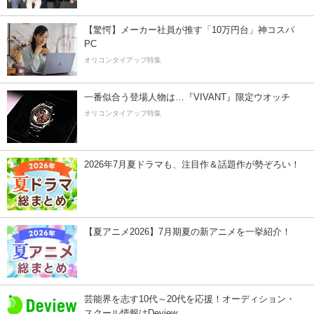
【驚愕】メーカー社員が推す「10万円台」神コスパ
PC
オリコンタイアップ特集
一番似合う登場人物は…『VIVANT』限定ウオッチ
オリコンタイアップ特集
2026年7月夏ドラマも、注目作＆話題作が勢ぞろい！
【夏アニメ2026】7月期夏の新アニメを一挙紹介！
芸能界を志す10代～20代を応援！オーディション・
スクール情報はDeview