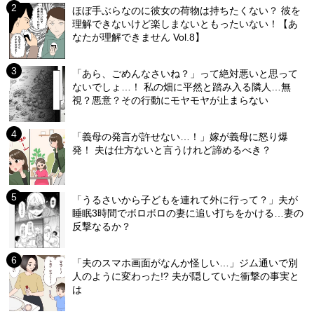
ほぼ手ぶらなのに彼女の荷物は持ちたくない？ 彼を
理解できないけど楽しまないともったいない！【あ
なたが理解できません Vol.8】
「あら、ごめんなさいね？」って絶対悪いと思って
ないでしょ…！ 私の畑に平然と踏み入る隣人…無
視？悪意？その行動にモヤモヤが止まらない
「義母の発言が許せない…！」嫁が義母に怒り爆
発！ 夫は仕方ないと言うけれど諦めるべき？
「うるさいから子どもを連れて外に行って？」夫が
睡眠3時間でボロボロの妻に追い打ちをかける…妻の
反撃なるか？
「夫のスマホ画面がなんか怪しい…」ジム通いで別
人のように変わった!? 夫が隠していた衝撃の事実と
は