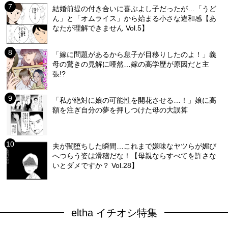
結婚前提の付き合いに喜ぶよし子だったが…「うど
ん」と「オムライス」から始まる小さな違和感【あ
なたが理解できません Vol.5】
「嫁に問題があるから息子が目移りしたのよ！」義
母の驚きの見解に唖然…嫁の高学歴が原因だと主
張!?
「私が絶対に娘の可能性を開花させる…！」娘に高
額を注ぎ自分の夢を押しつけた母の大誤算
夫が闇堕ちした瞬間…これまで嫌味なヤツらが媚び
へつらう姿は滑稽だな！【母親ならすべてを許さな
いとダメですか？ Vol.28】
eltha イチオシ特集