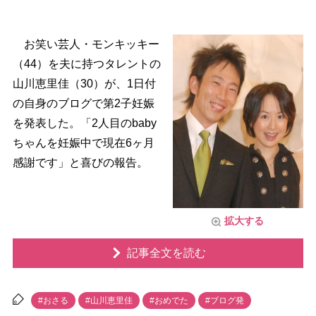
お笑い芸人・モンキッキー
（44）を夫に持つタレントの
山川恵里佳（30）が、1日付
の自身のブログで第2子妊娠
を発表した。「2人目のbaby
ちゃんを妊娠中で現在6ヶ月
感謝です」と喜びの報告。
拡大する
記事全文を読む
#おさる
#山川恵里佳
#おめでた
#ブログ発