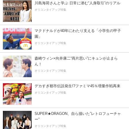
川島海荷さんと学ぶ 日常に潜む“人身取引”のリアル
オリコンタイアップ特集
マクドナルドが40年にわたり支える「小学生の甲子
園」
オリコンタイアップ特集
森崎ウィン×向井康二“両片思い”にキュンが止まら
ん！
オリコンタイアップ特集
デカすぎ都市伝説発生!?ファミマ45％増量作戦再来
オリコンタイアップ特集
SUPER★DRAGON、自ら描いた”レトロフューチャ
ー”
オリコンタイアップ特集