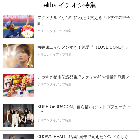
eltha イチオシ特集
マクドナルドが40年にわたり支える「小学生の甲子
園」
オリコンタイアップ特集
向井康二イケメンすぎ！純愛『（LOVE SONG）』
オリコンタイアップ特集
デカすぎ都市伝説発生!?ファミマ45％増量作戦再来
オリコンタイアップ特集
SUPER★DRAGON、自ら描いた”レトロフューチャ
ー”
オリコンタイアップ特集
CROWN HEAD、結成1周年で見えた”バンドらしさ”