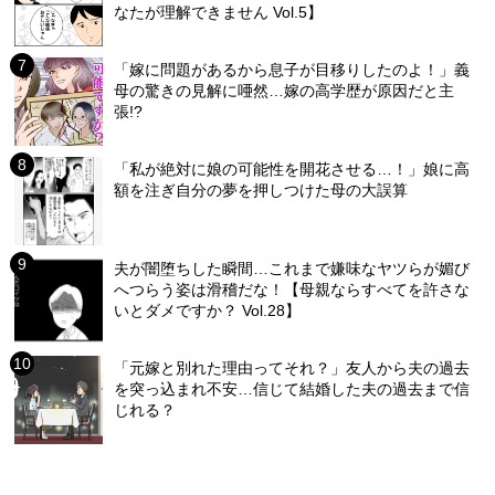
なたが理解できません Vol.5】
「嫁に問題があるから息子が目移りしたのよ！」義
母の驚きの見解に唖然…嫁の高学歴が原因だと主
張!?
「私が絶対に娘の可能性を開花させる…！」娘に高
額を注ぎ自分の夢を押しつけた母の大誤算
夫が闇堕ちした瞬間…これまで嫌味なヤツらが媚び
へつらう姿は滑稽だな！【母親ならすべてを許さな
いとダメですか？ Vol.28】
「元嫁と別れた理由ってそれ？」友人から夫の過去
を突っ込まれ不安…信じて結婚した夫の過去まで信
じれる？