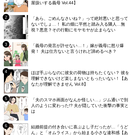
屋扱いする義母 Vol.44】
「あら、ごめんなさいね？」って絶対悪いと思って
ないでしょ…！ 私の畑に平然と踏み入る隣人…無
視？悪意？その行動にモヤモヤが止まらない
「義母の発言が許せない…！」嫁が義母に怒り爆
発！ 夫は仕方ないと言うけれど諦めるべき？
ほぼ手ぶらなのに彼女の荷物は持ちたくない？ 彼を
理解できないけど楽しまないともったいない！【あ
なたが理解できません Vol.8】
「夫のスマホ画面がなんか怪しい…」ジム通いで別
人のように変わった!? 夫が隠していた衝撃の事実と
は
結婚前提の付き合いに喜ぶよし子だったが…「うど
ん」と「オムライス」から始まる小さな違和感【あ