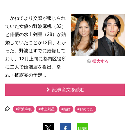
かねてより交際が報じられ
ていた女優の野波麻帆（32）
と俳優の水上剣星（28）が結
婚していたことが12日、わか
った。野波はすでに妊娠して
おり、12月上旬に都内区役所
拡大する
に二人で婚姻届を提出。挙
式・披露宴の予定...
記事全文を読む
#野波麻帆
#水上剣星
#結婚
#おめでた